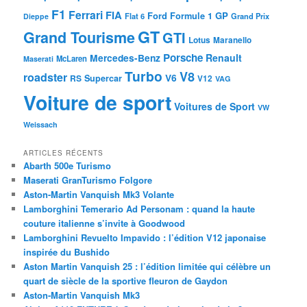
F1
Ferrari
FIA
Ford
GP
Formule 1
Flat 6
Dieppe
Grand Prix
GT
Grand Tourisme
GTI
Lotus
Maranello
Porsche
Mercedes-Benz
Renault
McLaren
Maserati
Turbo
V8
roadster
V6
RS
Supercar
V12
VAG
Voiture de sport
Voitures de Sport
VW
Weissach
ARTICLES RÉCENTS
Abarth 500e Turismo
Maserati GranTurismo Folgore
Aston-Martin Vanquish Mk3 Volante
Lamborghini Temerario Ad Personam : quand la haute
couture italienne s’invite à Goodwood
Lamborghini Revuelto Impavido : l’édition V12 japonaise
inspirée du Bushido
Aston Martin Vanquish 25 : l’édition limitée qui célèbre un
quart de siècle de la sportive fleuron de Gaydon
Aston-Martin Vanquish Mk3