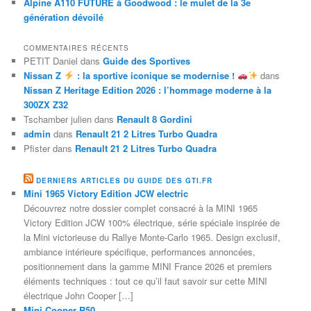
Alpine A110 FUTURE à Goodwood : le mulet de la 3e
génération dévoilé
COMMENTAIRES RÉCENTS
PETIT Daniel
dans
Guide des Sportives
Nissan Z
: la sportive iconique se modernise !
dans
Nissan Z Heritage Edition 2026 : l’hommage moderne à la
300ZX Z32
Tschamber julien
dans
Renault 8 Gordini
admin
dans
Renault 21 2 Litres Turbo Quadra
Pfister
dans
Renault 21 2 Litres Turbo Quadra
DERNIERS ARTICLES DU GUIDE DES GTI.FR
Mini 1965 Victory Edition JCW electric
Découvrez notre dossier complet consacré à la MINI 1965
Victory Edition JCW 100% électrique, série spéciale inspirée de
la Mini victorieuse du Rallye Monte-Carlo 1965. Design exclusif,
ambiance intérieure spécifique, performances annoncées,
positionnement dans la gamme MINI France 2026 et premiers
éléments techniques : tout ce qu’il faut savoir sur cette MINI
électrique John Cooper […]
Mini Cooper R50