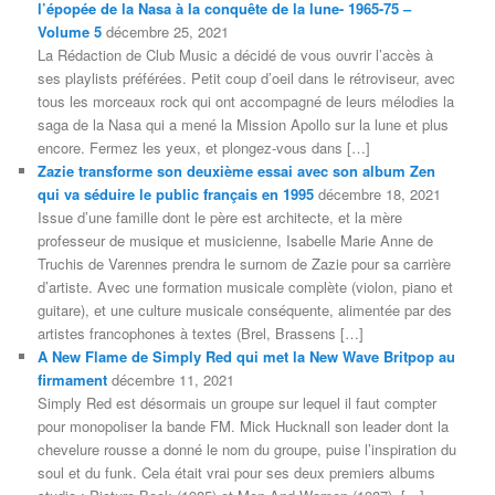
l’épopée de la Nasa à la conquête de la lune- 1965-75 –
Volume 5
décembre 25, 2021
La Rédaction de Club Music a décidé de vous ouvrir l’accès à
ses playlists préférées. Petit coup d’oeil dans le rétroviseur, avec
tous les morceaux rock qui ont accompagné de leurs mélodies la
saga de la Nasa qui a mené la Mission Apollo sur la lune et plus
encore. Fermez les yeux, et plongez-vous dans […]
Zazie transforme son deuxième essai avec son album Zen
qui va séduire le public français en 1995
décembre 18, 2021
Issue d’une famille dont le père est architecte, et la mère
professeur de musique et musicienne, Isabelle Marie Anne de
Truchis de Varennes prendra le surnom de Zazie pour sa carrière
d’artiste. Avec une formation musicale complète (violon, piano et
guitare), et une culture musicale conséquente, alimentée par des
artistes francophones à textes (Brel, Brassens […]
A New Flame de Simply Red qui met la New Wave Britpop au
firmament
décembre 11, 2021
Simply Red est désormais un groupe sur lequel il faut compter
pour monopoliser la bande FM. Mick Hucknall son leader dont la
chevelure rousse a donné le nom du groupe, puise l’inspiration du
soul et du funk. Cela était vrai pour ses deux premiers albums