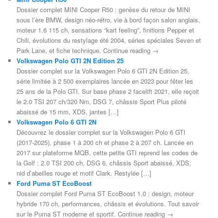
Dossier complet MINI Cooper R50 : genèse du retour de MINI
sous l’ère BMW, design néo-rétro, vie à bord façon salon anglais,
moteur 1.6 115 ch, sensations “kart feeling”, finitions Pepper et
Chili, évolutions du restylage été 2004, séries spéciales Seven et
Park Lane, et fiche technique. Continue reading →
Volkswagen Polo GTI 2N Edition 25
Dossier complet sur la Volkswagen Polo 6 GTI 2N Edition 25,
série limitée à 2 500 exemplaires lancée en 2023 pour fêter les
25 ans de la Polo GTI. Sur base phase 2 facelift 2021, elle reçoit
le 2.0 TSI 207 ch/320 Nm, DSG 7, châssis Sport Plus piloté
abaissé de 15 mm, XDS, jantes […]
Volkswagen Polo 6 GTI 2N
Découvrez le dossier complet sur la Volkswagen Polo 6 GTI
(2017-2025), phase 1 à 200 ch et phase 2 à 207 ch. Lancée en
2017 sur plateforme MQB, cette petite GTI reprend les codes de
la Golf : 2.0 TSI 200 ch, DSG 6, châssis Sport abaissé, XDS,
nid d’abeilles rouge et motif Clark. Restylée […]
Ford Puma ST EcoBoost
Dossier complet Ford Puma ST EcoBoost 1.0 : design, moteur
hybride 170 ch, performances, châssis et évolutions. Tout savoir
sur le Puma ST moderne et sportif. Continue reading →