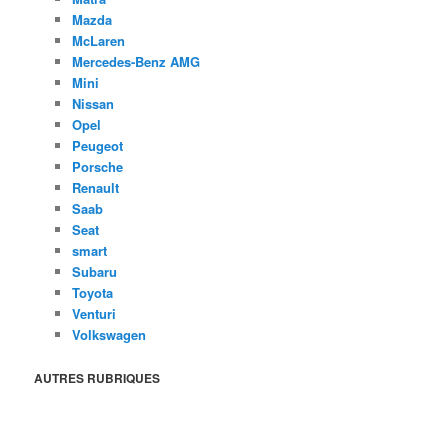
Mazda
McLaren
Mercedes-Benz AMG
Mini
Nissan
Opel
Peugeot
Porsche
Renault
Saab
Seat
smart
Subaru
Toyota
Venturi
Volkswagen
AUTRES RUBRIQUES