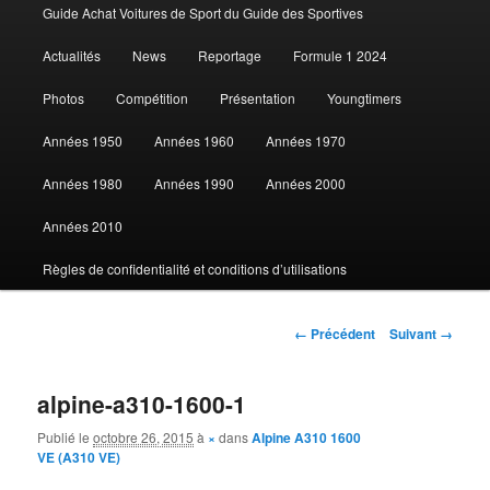
Guide Achat Voitures de Sport du Guide des Sportives
au
Actualités
News
Reportage
Formule 1 2024
contenu
Photos
Compétition
Présentation
Youngtimers
principal
Années 1950
Années 1960
Années 1970
Années 1980
Années 1990
Années 2000
Années 2010
Règles de confidentialité et conditions d’utilisations
Navigation
← Précédent
Suivant →
des
images
alpine-a310-1600-1
Publié le
octobre 26, 2015
à
×
dans
Alpine A310 1600
VE (A310 VE)