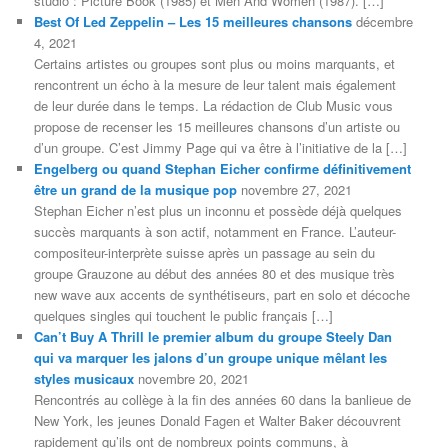
studio : Picture Book (1985) et Men And Women (1987). […]
Best Of Led Zeppelin – Les 15 meilleures chansons
décembre
4, 2021
Certains artistes ou groupes sont plus ou moins marquants, et
rencontrent un écho à la mesure de leur talent mais également
de leur durée dans le temps. La rédaction de Club Music vous
propose de recenser les 15 meilleures chansons d’un artiste ou
d’un groupe. C’est Jimmy Page qui va être à l’initiative de la […]
Engelberg ou quand Stephan Eicher confirme définitivement
être un grand de la musique pop
novembre 27, 2021
Stephan Eicher n’est plus un inconnu et possède déjà quelques
succès marquants à son actif, notamment en France. L’auteur-
compositeur-interprète suisse après un passage au sein du
groupe Grauzone au début des années 80 et des musique très
new wave aux accents de synthétiseurs, part en solo et décoche
quelques singles qui touchent le public français […]
Can’t Buy A Thrill le premier album du groupe Steely Dan
qui va marquer les jalons d’un groupe unique mêlant les
styles musicaux
novembre 20, 2021
Rencontrés au collège à la fin des années 60 dans la banlieue de
New York, les jeunes Donald Fagen et Walter Baker découvrent
rapidement qu’ils ont de nombreux points communs, à