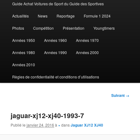
Guide Achat Voitures de Sport du Guide des Sportives
au
Actualités
News
Reportage
Formule 1 2024
contenu
Photos
Compétition
Présentation
Youngtimers
principal
Années 1950
Années 1960
Années 1970
Années 1980
Années 1990
Années 2000
Années 2010
Règles de confidentialité et conditions d’utilisations
Navigation
Suivant →
des
images
jaguar-xj12-xj40-1993-7
Publié le
janvier 24, 2016
à
×
dans
Jaguar XJ12 XJ40