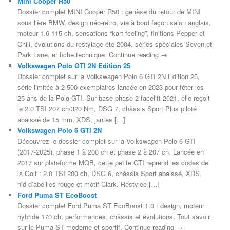
Mini Cooper R50
Dossier complet MINI Cooper R50 : genèse du retour de MINI
sous l’ère BMW, design néo-rétro, vie à bord façon salon anglais,
moteur 1.6 115 ch, sensations “kart feeling”, finitions Pepper et
Chili, évolutions du restylage été 2004, séries spéciales Seven et
Park Lane, et fiche technique. Continue reading →
Volkswagen Polo GTI 2N Edition 25
Dossier complet sur la Volkswagen Polo 6 GTI 2N Edition 25,
série limitée à 2 500 exemplaires lancée en 2023 pour fêter les
25 ans de la Polo GTI. Sur base phase 2 facelift 2021, elle reçoit
le 2.0 TSI 207 ch/320 Nm, DSG 7, châssis Sport Plus piloté
abaissé de 15 mm, XDS, jantes […]
Volkswagen Polo 6 GTI 2N
Découvrez le dossier complet sur la Volkswagen Polo 6 GTI
(2017-2025), phase 1 à 200 ch et phase 2 à 207 ch. Lancée en
2017 sur plateforme MQB, cette petite GTI reprend les codes de
la Golf : 2.0 TSI 200 ch, DSG 6, châssis Sport abaissé, XDS,
nid d’abeilles rouge et motif Clark. Restylée […]
Ford Puma ST EcoBoost
Dossier complet Ford Puma ST EcoBoost 1.0 : design, moteur
hybride 170 ch, performances, châssis et évolutions. Tout savoir
sur le Puma ST moderne et sportif. Continue reading →