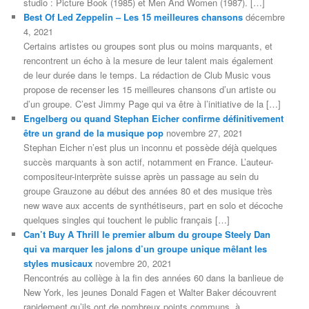
studio : Picture Book (1985) et Men And Women (1987). […]
Best Of Led Zeppelin – Les 15 meilleures chansons
décembre
4, 2021
Certains artistes ou groupes sont plus ou moins marquants, et
rencontrent un écho à la mesure de leur talent mais également
de leur durée dans le temps. La rédaction de Club Music vous
propose de recenser les 15 meilleures chansons d’un artiste ou
d’un groupe. C’est Jimmy Page qui va être à l’initiative de la […]
Engelberg ou quand Stephan Eicher confirme définitivement
être un grand de la musique pop
novembre 27, 2021
Stephan Eicher n’est plus un inconnu et possède déjà quelques
succès marquants à son actif, notamment en France. L’auteur-
compositeur-interprète suisse après un passage au sein du
groupe Grauzone au début des années 80 et des musique très
new wave aux accents de synthétiseurs, part en solo et décoche
quelques singles qui touchent le public français […]
Can’t Buy A Thrill le premier album du groupe Steely Dan
qui va marquer les jalons d’un groupe unique mêlant les
styles musicaux
novembre 20, 2021
Rencontrés au collège à la fin des années 60 dans la banlieue de
New York, les jeunes Donald Fagen et Walter Baker découvrent
rapidement qu’ils ont de nombreux points communs, à