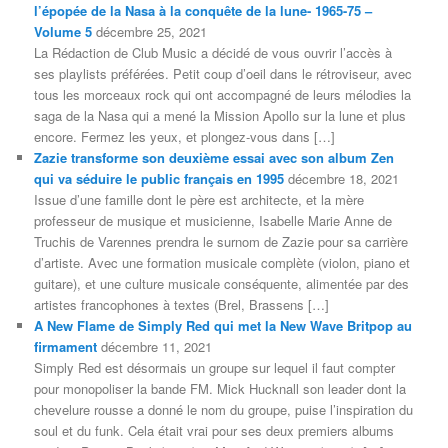
l’épopée de la Nasa à la conquête de la lune- 1965-75 –
Volume 5
décembre 25, 2021
La Rédaction de Club Music a décidé de vous ouvrir l’accès à
ses playlists préférées. Petit coup d’oeil dans le rétroviseur, avec
tous les morceaux rock qui ont accompagné de leurs mélodies la
saga de la Nasa qui a mené la Mission Apollo sur la lune et plus
encore. Fermez les yeux, et plongez-vous dans […]
Zazie transforme son deuxième essai avec son album Zen
qui va séduire le public français en 1995
décembre 18, 2021
Issue d’une famille dont le père est architecte, et la mère
professeur de musique et musicienne, Isabelle Marie Anne de
Truchis de Varennes prendra le surnom de Zazie pour sa carrière
d’artiste. Avec une formation musicale complète (violon, piano et
guitare), et une culture musicale conséquente, alimentée par des
artistes francophones à textes (Brel, Brassens […]
A New Flame de Simply Red qui met la New Wave Britpop au
firmament
décembre 11, 2021
Simply Red est désormais un groupe sur lequel il faut compter
pour monopoliser la bande FM. Mick Hucknall son leader dont la
chevelure rousse a donné le nom du groupe, puise l’inspiration du
soul et du funk. Cela était vrai pour ses deux premiers albums