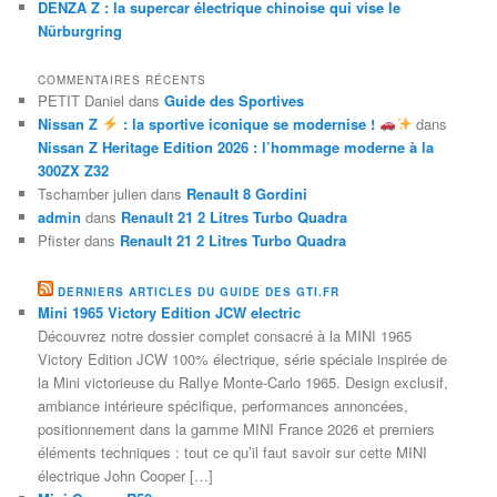
DENZA Z : la supercar électrique chinoise qui vise le
Nürburgring
COMMENTAIRES RÉCENTS
PETIT Daniel
dans
Guide des Sportives
Nissan Z
: la sportive iconique se modernise !
dans
Nissan Z Heritage Edition 2026 : l’hommage moderne à la
300ZX Z32
Tschamber julien
dans
Renault 8 Gordini
admin
dans
Renault 21 2 Litres Turbo Quadra
Pfister
dans
Renault 21 2 Litres Turbo Quadra
DERNIERS ARTICLES DU GUIDE DES GTI.FR
Mini 1965 Victory Edition JCW electric
Découvrez notre dossier complet consacré à la MINI 1965
Victory Edition JCW 100% électrique, série spéciale inspirée de
la Mini victorieuse du Rallye Monte-Carlo 1965. Design exclusif,
ambiance intérieure spécifique, performances annoncées,
positionnement dans la gamme MINI France 2026 et premiers
éléments techniques : tout ce qu’il faut savoir sur cette MINI
électrique John Cooper […]