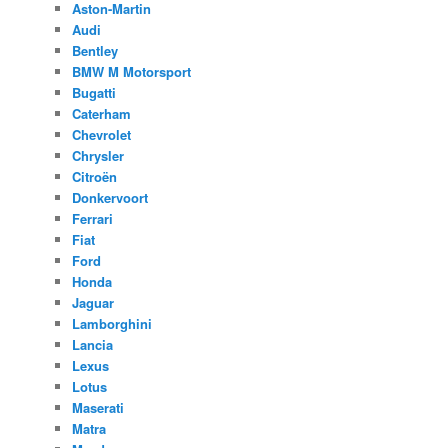
Aston-Martin
Audi
Bentley
BMW M Motorsport
Bugatti
Caterham
Chevrolet
Chrysler
Citroën
Donkervoort
Ferrari
Fiat
Ford
Honda
Jaguar
Lamborghini
Lancia
Lexus
Lotus
Maserati
Matra