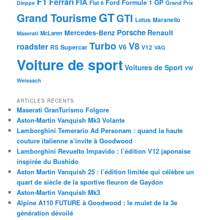
F1
Ferrari
FIA
Ford
GP
Formule 1
Flat 6
Dieppe
Grand Prix
GT
Grand Tourisme
GTI
Lotus
Maranello
Porsche
Mercedes-Benz
Renault
McLaren
Maserati
Turbo
V8
roadster
V6
RS
Supercar
V12
VAG
Voiture de sport
Voitures de Sport
VW
Weissach
ARTICLES RÉCENTS
Maserati GranTurismo Folgore
Aston-Martin Vanquish Mk3 Volante
Lamborghini Temerario Ad Personam : quand la haute
couture italienne s’invite à Goodwood
Lamborghini Revuelto Impavido : l’édition V12 japonaise
inspirée du Bushido
Aston Martin Vanquish 25 : l’édition limitée qui célèbre un
quart de siècle de la sportive fleuron de Gaydon
Aston-Martin Vanquish Mk3
Alpine A110 FUTURE à Goodwood : le mulet de la 3e
génération dévoilé