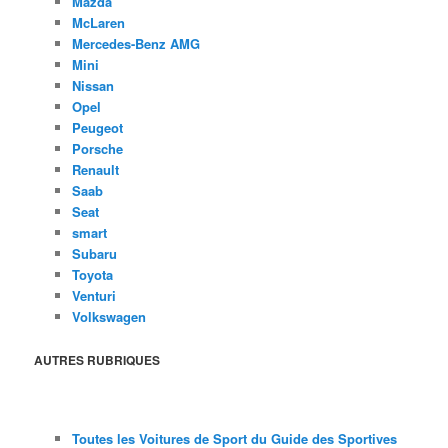
Mazda
McLaren
Mercedes-Benz AMG
Mini
Nissan
Opel
Peugeot
Porsche
Renault
Saab
Seat
smart
Subaru
Toyota
Venturi
Volkswagen
AUTRES RUBRIQUES
Toutes les Voitures de Sport du Guide des Sportives