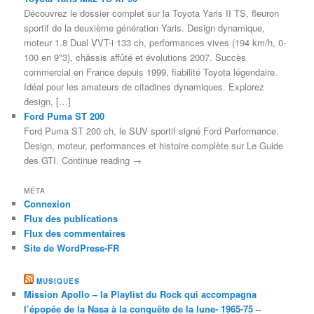
Découvrez le dossier complet sur la Toyota Yaris II TS, fleuron
sportif de la deuxième génération Yaris. Design dynamique,
moteur 1.8 Dual VVT-i 133 ch, performances vives (194 km/h, 0-
100 en 9"3), châssis affûté et évolutions 2007. Succès
commercial en France depuis 1999, fiabilité Toyota légendaire.
Idéal pour les amateurs de citadines dynamiques. Explorez
design, […]
Ford Puma ST 200
Ford Puma ST 200 ch, le SUV sportif signé Ford Performance.
Design, moteur, performances et histoire complète sur Le Guide
des GTI. Continue reading →
MÉTA
Connexion
Flux des publications
Flux des commentaires
Site de WordPress-FR
MUSIQUES
Mission Apollo – la Playlist du Rock qui accompagna
l’épopée de la Nasa à la conquête de la lune- 1965-75 –