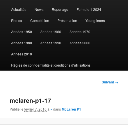
Actualités
News
Reportage
Formule 1 2024
contenu
Photos
Compétition
Présentation
Youngtimers
principal
Années 1950
Années 1960
Années 1970
Années 1980
Années 1990
Années 2000
Années 2010
Règles de confidentialité et conditions d’utilisations
Navigation
Suivant →
des
images
mclaren-p1-17
Publié le
février 7, 2016
à
×
dans
McLaren P1