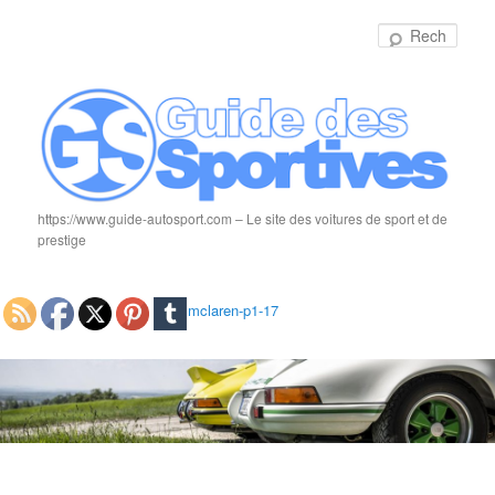
Rech
https://www.guide-autosport.com – Le site des voitures de sport et de
prestige
mclaren-p1-17