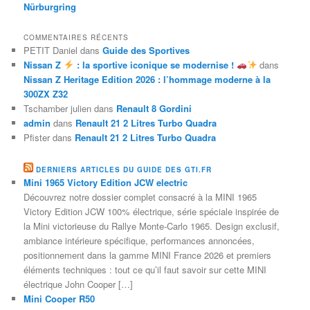
Nürburgring
COMMENTAIRES RÉCENTS
PETIT Daniel
dans
Guide des Sportives
Nissan Z
: la sportive iconique se modernise !
dans
Nissan Z Heritage Edition 2026 : l’hommage moderne à la
300ZX Z32
Tschamber julien
dans
Renault 8 Gordini
admin
dans
Renault 21 2 Litres Turbo Quadra
Pfister
dans
Renault 21 2 Litres Turbo Quadra
DERNIERS ARTICLES DU GUIDE DES GTI.FR
Mini 1965 Victory Edition JCW electric
Découvrez notre dossier complet consacré à la MINI 1965
Victory Edition JCW 100% électrique, série spéciale inspirée de
la Mini victorieuse du Rallye Monte-Carlo 1965. Design exclusif,
ambiance intérieure spécifique, performances annoncées,
positionnement dans la gamme MINI France 2026 et premiers
éléments techniques : tout ce qu’il faut savoir sur cette MINI
électrique John Cooper […]
Mini Cooper R50