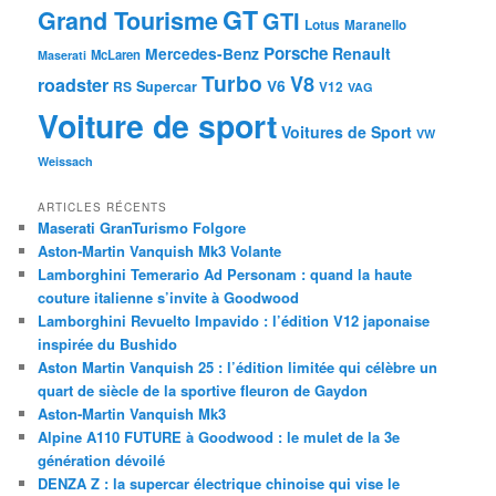
GT
Grand Tourisme
GTI
Lotus
Maranello
Porsche
Mercedes-Benz
Renault
McLaren
Maserati
Turbo
V8
roadster
V6
RS
Supercar
V12
VAG
Voiture de sport
Voitures de Sport
VW
Weissach
ARTICLES RÉCENTS
Maserati GranTurismo Folgore
Aston-Martin Vanquish Mk3 Volante
Lamborghini Temerario Ad Personam : quand la haute
couture italienne s’invite à Goodwood
Lamborghini Revuelto Impavido : l’édition V12 japonaise
inspirée du Bushido
Aston Martin Vanquish 25 : l’édition limitée qui célèbre un
quart de siècle de la sportive fleuron de Gaydon
Aston-Martin Vanquish Mk3
Alpine A110 FUTURE à Goodwood : le mulet de la 3e
génération dévoilé
DENZA Z : la supercar électrique chinoise qui vise le