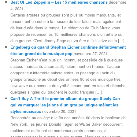
Best Of Led Zeppelin – Les 15 meilleures chansons
décembre
4, 2021
Certains artistes ou groupes sont plus ou moins marquants, et
rencontrent un écho à la mesure de leur talent mais également
de leur durée dans le temps. La rédaction de Club Music vous
propose de recenser les 15 meilleures chansons d’un artiste ou
d’un groupe. C’est Jimmy Page qui va être à l’initiative de la […]
Engelberg ou quand Stephan Eicher confirme définitivement
être un grand de la musique pop
novembre 27, 2021
Stephan Eicher n’est plus un inconnu et possède déjà quelques
succès marquants à son actif, notamment en France. L’auteur-
compositeur-interprète suisse après un passage au sein du
groupe Grauzone au début des années 80 et des musique très
new wave aux accents de synthétiseurs, part en solo et décoche
quelques singles qui touchent le public français […]
Can’t Buy A Thrill le premier album du groupe Steely Dan
qui va marquer les jalons d’un groupe unique mêlant les
styles musicaux
novembre 20, 2021
Rencontrés au collège à la fin des années 60 dans la banlieue de
New York, les jeunes Donald Fagen et Walter Baker découvrent
rapidement qu’ils ont de nombreux points communs, à
commencer par la musique blues et jazz. Mais pas seulement,