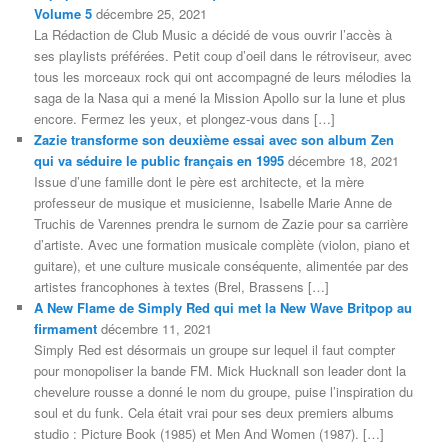
Volume 5
décembre 25, 2021
La Rédaction de Club Music a décidé de vous ouvrir l’accès à
ses playlists préférées. Petit coup d’oeil dans le rétroviseur, avec
tous les morceaux rock qui ont accompagné de leurs mélodies la
saga de la Nasa qui a mené la Mission Apollo sur la lune et plus
encore. Fermez les yeux, et plongez-vous dans […]
Zazie transforme son deuxième essai avec son album Zen
qui va séduire le public français en 1995
décembre 18, 2021
Issue d’une famille dont le père est architecte, et la mère
professeur de musique et musicienne, Isabelle Marie Anne de
Truchis de Varennes prendra le surnom de Zazie pour sa carrière
d’artiste. Avec une formation musicale complète (violon, piano et
guitare), et une culture musicale conséquente, alimentée par des
artistes francophones à textes (Brel, Brassens […]
A New Flame de Simply Red qui met la New Wave Britpop au
firmament
décembre 11, 2021
Simply Red est désormais un groupe sur lequel il faut compter
pour monopoliser la bande FM. Mick Hucknall son leader dont la
chevelure rousse a donné le nom du groupe, puise l’inspiration du
soul et du funk. Cela était vrai pour ses deux premiers albums
studio : Picture Book (1985) et Men And Women (1987). […]