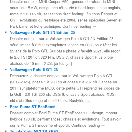
Dossier complet MINI Cooper R50 : genèse du retour de MINI
sous l’ère BMW, design néo-rétro, vie à bord façon salon anglais,
moteur 1.6 115 ch, sensations “kart feeling”, finitions Pepper et
Chili, évolutions du restylage été 2004, séries spéciales Seven et
Park Lane, et fiche technique. Continue reading →
Volkswagen Polo GTI 2N Edition 25
Dossier complet sur la Volkswagen Polo 6 GTI 2N Edition 25,
série limitée à 2 500 exemplaires lancée en 2023 pour fêter les
25 ans de la Polo GTI. Sur base phase 2 facelift 2021, elle reçoit
le 2.0 TSI 207 ch/320 Nm, DSG 7, châssis Sport Plus piloté
abaissé de 15 mm, XDS, jantes […]
Volkswagen Polo 6 GTI 2N
Découvrez le dossier complet sur la Volkswagen Polo 6 GTI
(2017-2025), phase 1 à 200 ch et phase 2 à 207 ch. Lancée en
2017 sur plateforme MQB, cette petite GTI reprend les codes de
la Golf : 2.0 TSI 200 ch, DSG 6, châssis Sport abaissé, XDS,
nid d’abeilles rouge et motif Clark. Restylée […]
Ford Puma ST EcoBoost
Dossier complet Ford Puma ST EcoBoost 1.0 : design, moteur
hybride 170 ch, performances, châssis et évolutions. Tout savoir
sur le Puma ST moderne et sportif. Continue reading →
Toyota Yaris Mk2 TS XP90