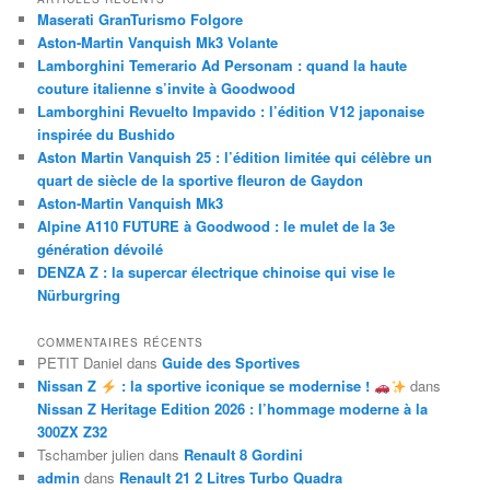
Maserati GranTurismo Folgore
Aston-Martin Vanquish Mk3 Volante
Lamborghini Temerario Ad Personam : quand la haute
couture italienne s’invite à Goodwood
Lamborghini Revuelto Impavido : l’édition V12 japonaise
inspirée du Bushido
Aston Martin Vanquish 25 : l’édition limitée qui célèbre un
quart de siècle de la sportive fleuron de Gaydon
Aston-Martin Vanquish Mk3
Alpine A110 FUTURE à Goodwood : le mulet de la 3e
génération dévoilé
DENZA Z : la supercar électrique chinoise qui vise le
Nürburgring
COMMENTAIRES RÉCENTS
PETIT Daniel
dans
Guide des Sportives
Nissan Z
: la sportive iconique se modernise !
dans
Nissan Z Heritage Edition 2026 : l’hommage moderne à la
300ZX Z32
Tschamber julien
dans
Renault 8 Gordini
admin
dans
Renault 21 2 Litres Turbo Quadra