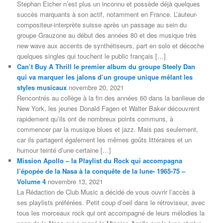
Stephan Eicher n’est plus un inconnu et possède déjà quelques
succès marquants à son actif, notamment en France. L’auteur-
compositeur-interprète suisse après un passage au sein du
groupe Grauzone au début des années 80 et des musique très
new wave aux accents de synthétiseurs, part en solo et décoche
quelques singles qui touchent le public français […]
Can’t Buy A Thrill le premier album du groupe Steely Dan
qui va marquer les jalons d’un groupe unique mêlant les
styles musicaux
novembre 20, 2021
Rencontrés au collège à la fin des années 60 dans la banlieue de
New York, les jeunes Donald Fagen et Walter Baker découvrent
rapidement qu’ils ont de nombreux points communs, à
commencer par la musique blues et jazz. Mais pas seulement,
car ils partagent également les mêmes goûts littéraires et un
humour teinté d’une certaine […]
Mission Apollo – la Playlist du Rock qui accompagna
l’épopée de la Nasa à la conquête de la lune- 1965-75 –
Volume 4
novembre 13, 2021
La Rédaction de Club Music a décidé de vous ouvrir l’accès à
ses playlists préférées. Petit coup d’oeil dans le rétroviseur, avec
tous les morceaux rock qui ont accompagné de leurs mélodies la