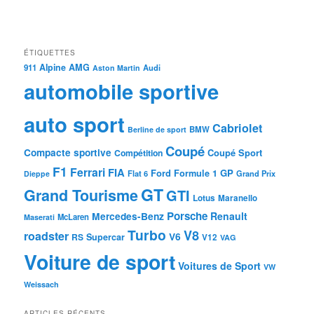
ÉTIQUETTES
Alpine
AMG
911
Audi
Aston Martin
automobile sportive
auto sport
Cabriolet
BMW
Berline de sport
Coupé
Compacte sportive
Coupé Sport
Compétition
F1
Ferrari
FIA
Ford
GP
Formule 1
Flat 6
Dieppe
Grand Prix
GT
Grand Tourisme
GTI
Lotus
Maranello
Porsche
Mercedes-Benz
Renault
McLaren
Maserati
Turbo
V8
roadster
V6
RS
Supercar
V12
VAG
Voiture de sport
Voitures de Sport
VW
Weissach
ARTICLES RÉCENTS