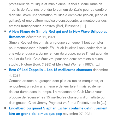
professeur de musique et musicienne, Isabelle Marie Anne de
Truchis de Varennes prendra le surnom de Zazie pour sa carrière
d’artiste. Avec une formation musicale complète (violon, piano et
guitare), et une culture musicale conséquente, alimentée par des
artistes francophones à textes (Brel, Brassens […]
A New Flame de Simply Red qui met la New Wave Britpop au
firmament
décembre 11, 2021
Simply Red est désormais un groupe sur lequel il faut compter
pour monopoliser la bande FM. Mick Hucknall son leader dont la
chevelure rousse a donné le nom du groupe, puise l’inspiration du
soul et du funk. Cela était vrai pour ses deux premiers albums
studio : Picture Book (1985) et Men And Women (1987). […]
Best Of Led Zeppelin – Les 15 meilleures chansons
décembre
4, 2021
Certains artistes ou groupes sont plus ou moins marquants, et
rencontrent un écho à la mesure de leur talent mais également
de leur durée dans le temps. La rédaction de Club Music vous
propose de recenser les 15 meilleures chansons d’un artiste ou
d’un groupe. C’est Jimmy Page qui va être à l’initiative de la […]
Engelberg ou quand Stephan Eicher confirme définitivement
être un grand de la musique pop
novembre 27, 2021