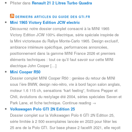
Pfister
dans
Renault 21 2 Litres Turbo Quadra
DERNIERS ARTICLES DU GUIDE DES GTI.FR
Mini 1965 Victory Edition JCW electric
Découvrez notre dossier complet consacré à la MINI 1965
Victory Edition JCW 100% électrique, série spéciale inspirée de
la Mini victorieuse du Rallye Monte-Carlo 1965. Design exclusif,
ambiance intérieure spécifique, performances annoncées,
positionnement dans la gamme MINI France 2026 et premiers
éléments techniques : tout ce qu’il faut savoir sur cette MINI
électrique John Cooper […]
Mini Cooper R50
Dossier complet MINI Cooper R50 : genèse du retour de MINI
sous l’ère BMW, design néo-rétro, vie à bord façon salon anglais,
moteur 1.6 115 ch, sensations “kart feeling”, finitions Pepper et
Chili, évolutions du restylage été 2004, séries spéciales Seven et
Park Lane, et fiche technique. Continue reading →
Volkswagen Polo GTI 2N Edition 25
Dossier complet sur la Volkswagen Polo 6 GTI 2N Edition 25,
série limitée à 2 500 exemplaires lancée en 2023 pour fêter les
25 ans de la Polo GTI. Sur base phase 2 facelift 2021, elle reçoit