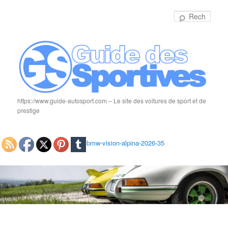
Rech
https://www.guide-autosport.com – Le site des voitures de sport et de
prestige
bmw-vision-alpina-2026-35