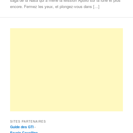
saga de la Nasa qui a mené la Mission Apollo sur la lune et plus
encore. Fermez les yeux, et plongez-vous dans […]
SITES PARTENAIRES
Guide des GTI
-
Ecurie Cavallino
-