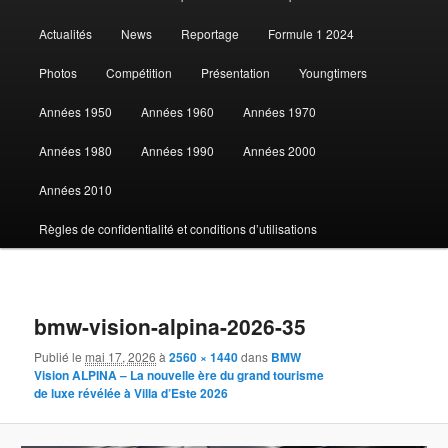
au
Actualités
News
Reportage
Formule 1 2024
contenu
Photos
Compétition
Présentation
Youngtimers
principal
Années 1950
Années 1960
Années 1970
Années 1980
Années 1990
Années 2000
Années 2010
Règles de confidentialité et conditions d’utilisations
Navigat
des
bmw-vision-alpina-2026-35
images
Publié le
mai 17, 2026
à
2560 × 1440
dans
BMW
Vision ALPINA – La nouvelle ère du grand tourisme
de luxe révélée à Villa d’Este 2026