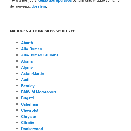
1945 à nos jours,
Guide des Sportives
est alimenté chaque semaine
de nouveaux
dossiers
.
MARQUES AUTOMOBILES SPORTIVES
Abarth
Alfa Romeo
Alfa-Romeo Giulietta
Alpina
Alpine
Aston-Martin
Audi
Bentley
BMW M Motorsport
Bugatti
Caterham
Chevrolet
Chrysler
Citroën
Donkervoort