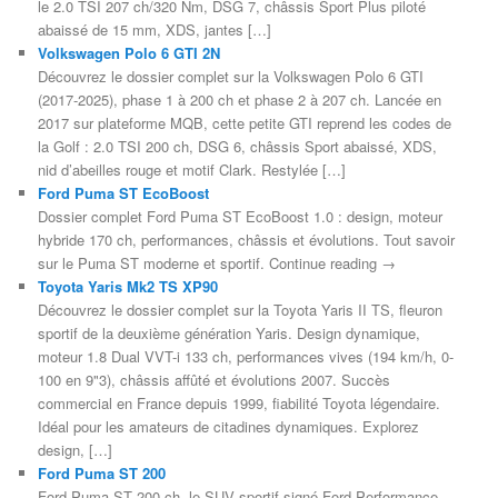
le 2.0 TSI 207 ch/320 Nm, DSG 7, châssis Sport Plus piloté
abaissé de 15 mm, XDS, jantes […]
Volkswagen Polo 6 GTI 2N
Découvrez le dossier complet sur la Volkswagen Polo 6 GTI
(2017-2025), phase 1 à 200 ch et phase 2 à 207 ch. Lancée en
2017 sur plateforme MQB, cette petite GTI reprend les codes de
la Golf : 2.0 TSI 200 ch, DSG 6, châssis Sport abaissé, XDS,
nid d’abeilles rouge et motif Clark. Restylée […]
Ford Puma ST EcoBoost
Dossier complet Ford Puma ST EcoBoost 1.0 : design, moteur
hybride 170 ch, performances, châssis et évolutions. Tout savoir
sur le Puma ST moderne et sportif. Continue reading →
Toyota Yaris Mk2 TS XP90
Découvrez le dossier complet sur la Toyota Yaris II TS, fleuron
sportif de la deuxième génération Yaris. Design dynamique,
moteur 1.8 Dual VVT-i 133 ch, performances vives (194 km/h, 0-
100 en 9"3), châssis affûté et évolutions 2007. Succès
commercial en France depuis 1999, fiabilité Toyota légendaire.
Idéal pour les amateurs de citadines dynamiques. Explorez
design, […]
Ford Puma ST 200
Ford Puma ST 200 ch, le SUV sportif signé Ford Performance.