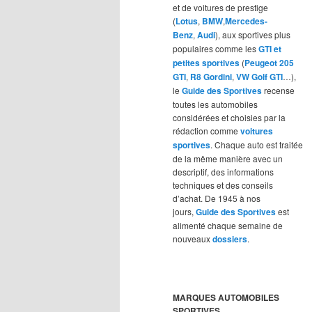
et de voitures de prestige
(
Lotus
,
BMW
,
Mercedes-
Benz
,
Audi
), aux sportives plus
populaires comme les
GTI et
petites sportives
(
Peugeot 205
GTI
,
R8 Gordini
,
VW Golf GTI
…),
le
Guide des Sportives
recense
toutes les automobiles
considérées et choisies par la
rédaction comme
voitures
sportives
. Chaque auto est traitée
de la même manière avec un
descriptif, des informations
techniques et des conseils
d’achat. De 1945 à nos
jours,
Guide des Sportives
est
alimenté chaque semaine de
nouveaux
dossiers
.
MARQUES AUTOMOBILES
SPORTIVES