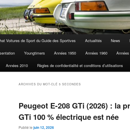
at Voitures de Sport du Guide des Sportives
Actualités
News
sentation
Youngtimers
Années 1950
Années 1960
Années
Années 2010
Règles de confidentialité et conditions d’utilisations
ARCHIVES DU MOT-CLÉ
5 SECONDES
Peugeot E-208 GTi (2026) : la p
GTi 100 % électrique est née
Publié le
juin 12, 2026