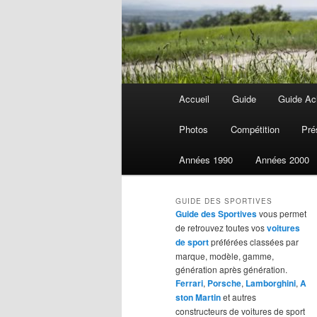
Menu
Accueil
Guide
Guide Ach
Aller
Aller
principal
Photos
Compétition
Pré
au
au
Années 1990
Années 2000
contenu
contenu
GUIDE DES SPORTIVES
principal
secondaire
Guide des Sportives
vous permet
de retrouvez toutes vos
voitures
de sport
préférées classées par
marque, modèle, gamme,
génération après génération.
Ferrari
,
Porsche
,
Lamborghini
,
A
ston Martin
et autres
constructeurs de voitures de sport