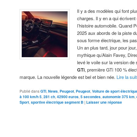
Il y a des modèles qui font pl
charges. Il y en a qui écriven
l’histoire automobile. Quand 
2025 aux abords de la piste d
sous forme électrique, les pas
Un an plus tard, jour pour jour
mythique qu’Alain Favey, Dire
levé le voile sur la version de
GTi
, première GTi 100 % électr
marque. La nouvelle légende est bel et bien née.
Lire la sui
Publié dans
GTI
,
News
,
Peugeot
,
Peugeot
,
Voiture de sport électriqu
à 100 km/h 5
,
281 ch
,
42900 euros
,
5 secondes
,
autonomie 375 km
,
Sport
,
sportive électrique segment B
|
Laisser une réponse