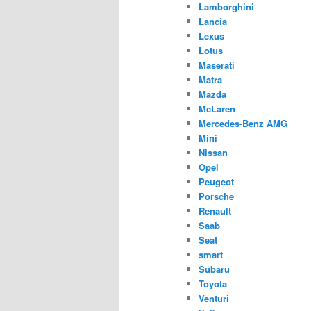
Lamborghini
Lancia
Lexus
Lotus
Maserati
Matra
Mazda
McLaren
Mercedes-Benz AMG
Mini
Nissan
Opel
Peugeot
Porsche
Renault
Saab
Seat
smart
Subaru
Toyota
Venturi