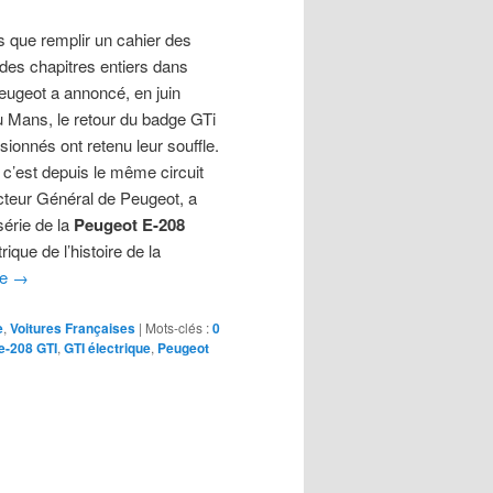
us que remplir un cahier des
t des chapitres entiers dans
Peugeot a annoncé, en juin
u Mans, le retour du badge GTi
sionnés ont retenu leur souffle.
, c’est depuis le même circuit
cteur Général de Peugeot, a
 série de la
Peugeot E-208
ique de l’histoire de la
te
→
e
,
Voitures Françaises
|
Mots-clés :
0
e-208 GTI
,
GTI électrique
,
Peugeot