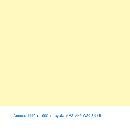
>
Années 1990
>
1990
>
Toyota MR2 Mk2 W20 3S-GE