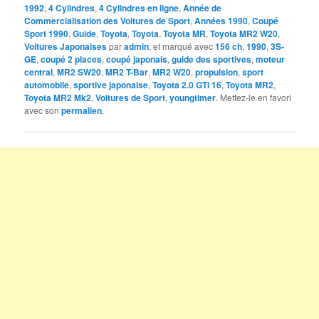
1992
,
4 Cylindres
,
4 Cylindres en ligne
,
Année de
Commercialisation des Voitures de Sport
,
Années 1990
,
Coupé
Sport 1990
,
Guide
,
Toyota
,
Toyota
,
Toyota MR
,
Toyota MR2 W20
,
Voitures Japonaises
par
admin
, et marqué avec
156 ch
,
1990
,
3S-
GE
,
coupé 2 places
,
coupé japonais
,
guide des sportives
,
moteur
central
,
MR2 SW20
,
MR2 T-Bar
,
MR2 W20
,
propulsion
,
sport
automobile
,
sportive japonaise
,
Toyota 2.0 GTi 16
,
Toyota MR2
,
Toyota MR2 Mk2
,
Voitures de Sport
,
youngtimer
. Mettez-le en favori
avec son
permalien
.