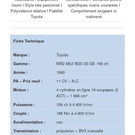
fourni ǀ Style très personnel ǀ
spécifiques moins courantes ǀ
Polyvalence relative ǀ Fiabilité
Comportement exigeant si
Toyota
malmené
Fiche Technique
Marque :
Toyota
Gamme :
MR2 Mk2 W20 3S-GE 156 ch
Année :
1990
PA – Prix neuf :
11 CV – N.C.
Moteur :
4 cylindres en ligne 16 soupapes (2
ACT) – 1 998 cm³
Puissance :
156 ch à 6 600 tr/mn
Couple :
186 Nm à 4 800 tr/mn
Suralimentation :
non
Transmission :
propulsion + BV5 manuelle