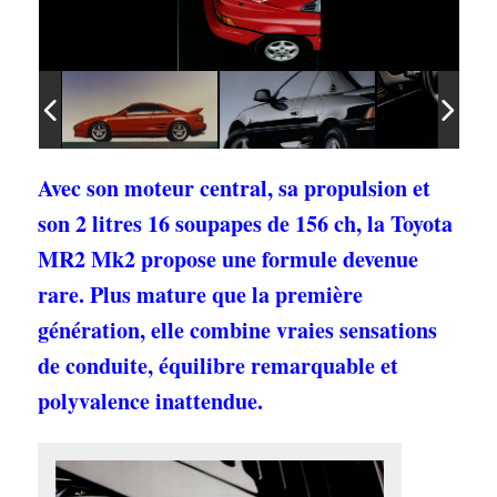
Avec son moteur central, sa propulsion et
son 2 litres 16 soupapes de 156 ch, la Toyota
MR2 Mk2 propose une formule devenue
rare. Plus mature que la première
génération, elle combine vraies sensations
de conduite, équilibre remarquable et
polyvalence inattendue.