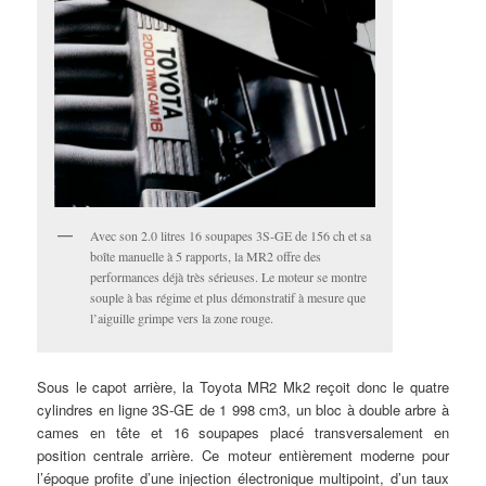
Avec son 2.0 litres 16 soupapes 3S-GE de 156 ch et sa
boîte manuelle à 5 rapports, la MR2 offre des
performances déjà très sérieuses. Le moteur se montre
souple à bas régime et plus démonstratif à mesure que
l’aiguille grimpe vers la zone rouge.
Sous le capot arrière, la Toyota MR2 Mk2 reçoit donc le quatre
cylindres en ligne 3S-GE de 1 998 cm3, un bloc à double arbre à
cames en tête et 16 soupapes placé transversalement en
position centrale arrière. Ce moteur entièrement moderne pour
l’époque profite d’une injection électronique multipoint, d’un taux