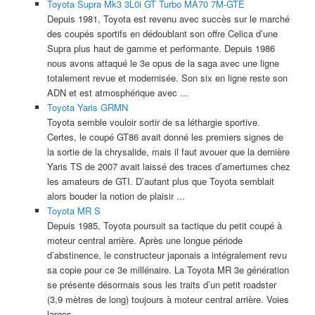
Toyota Supra Mk3 3L0i GT Turbo MA70 7M-GTE
Depuis 1981, Toyota est revenu avec succès sur le marché
des coupés sportifs en dédoublant son offre Celica d’une
Supra plus haut de gamme et performante. Depuis 1986
nous avons attaqué le 3e opus de la saga avec une ligne
totalement revue et modernisée. Son six en ligne reste son
ADN et est atmosphérique avec ...
Toyota Yaris GRMN
Toyota semble vouloir sortir de sa léthargie sportive.
Certes, le coupé GT86 avait donné les premiers signes de
la sortie de la chrysalide, mais il faut avouer que la dernière
Yaris TS de 2007 avait laissé des traces d’amertumes chez
les amateurs de GTI. D’autant plus que Toyota semblait
alors bouder la notion de plaisir ...
Toyota MR S
Depuis 1985, Toyota poursuit sa tactique du petit coupé à
moteur central arrière. Après une longue période
d’abstinence, le constructeur japonais a intégralement revu
sa copie pour ce 3e millénaire. La Toyota MR 3e génération
se présente désormais sous les traits d’un petit roadster
(3,9 mètres de long) toujours à moteur central arrière. Voies
larges ...