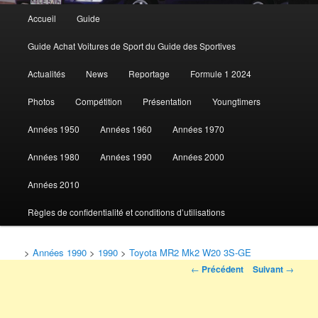
Menu
Accueil
Guide
Aller
principal
Guide Achat Voitures de Sport du Guide des Sportives
au
Actualités
News
Reportage
Formule 1 2024
contenu
Photos
Compétition
Présentation
Youngtimers
principal
Années 1950
Années 1960
Années 1970
Années 1980
Années 1990
Années 2000
Années 2010
Règles de confidentialité et conditions d’utilisations
>
Années 1990
>
1990
>
Toyota MR2 Mk2 W20 3S-GE
Navigation
←
Précédent
Suivant
→
des
articles