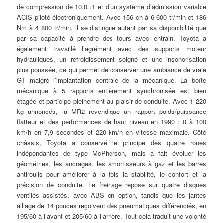
de compression de 10,0 :1 et d’un système d’admission variable
ACIS piloté électroniquement. Avec 156 ch à 6 600 tr/min et 186
Nm à 4 800 tr/min, il se distingue autant par sa disponibilité que
par sa capacité à prendre des tours avec entrain. Toyota a
également travaillé l’agrément avec des supports moteur
hydrauliques, un refroidissement soigné et une insonorisation
plus poussée, ce qui permet de conserver une ambiance de vraie
GT malgré l’implantation centrale de la mécanique. La boîte
mécanique à 5 rapports entièrement synchronisée est bien
étagée et participe pleinement au plaisir de conduite. Avec 1 220
kg annoncés, la MR2 revendique un rapport poids/puissance
flatteur et des performances de haut niveau en 1990 : 0 à 100
km/h en 7,9 secondes et 220 km/h en vitesse maximale. Côté
châssis, Toyota a conservé le principe des quatre roues
indépendantes de type McPherson, mais a fait évoluer les
géométries, les ancrages, les amortisseurs à gaz et les barres
antiroulis pour améliorer à la fois la stabilité, le confort et la
précision de conduite. Le freinage repose sur quatre disques
ventilés assistés, avec ABS en option, tandis que les jantes
alliage de 14 pouces reçoivent des pneumatiques différenciés, en
195/60 à l’avant et 205/60 à l’arrière. Tout cela traduit une volonté