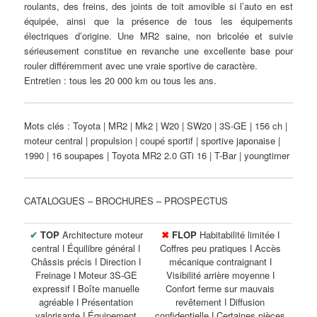
roulants, des freins, des joints de toit amovible si l’auto en est
équipée, ainsi que la présence de tous les équipements
électriques d’origine. Une MR2 saine, non bricolée et suivie
sérieusement constitue en revanche une excellente base pour
rouler différemment avec une vraie sportive de caractère.
Entretien : tous les 20 000 km ou tous les ans.
Mots clés : Toyota | MR2 | Mk2 | W20 | SW20 | 3S-GE | 156 ch |
moteur central | propulsion | coupé sportif | sportive japonaise |
1990 | 16 soupapes | Toyota MR2 2.0 GTi 16 | T-Bar | youngtimer
CATALOGUES – BROCHURES – PROSPECTUS
✔
TOP
Architecture moteur
✖
FLOP
Habitabilité limitée ǀ
central ǀ Équilibre général ǀ
Coffres peu pratiques ǀ Accès
Châssis précis ǀ Direction ǀ
mécanique contraignant ǀ
Freinage ǀ Moteur 3S-GE
Visibilité arrière moyenne ǀ
expressif ǀ Boîte manuelle
Confort ferme sur mauvais
agréable ǀ Présentation
revêtement ǀ Diffusion
valorisante ǀ Équipement
confidentielle ǀ Certaines pièces