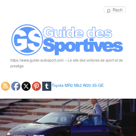
Rech
https://www.guide-autosport.com – Le site des voitures de sport et de
prestige
Toyota MR2 Mk2 W20 3S-GE