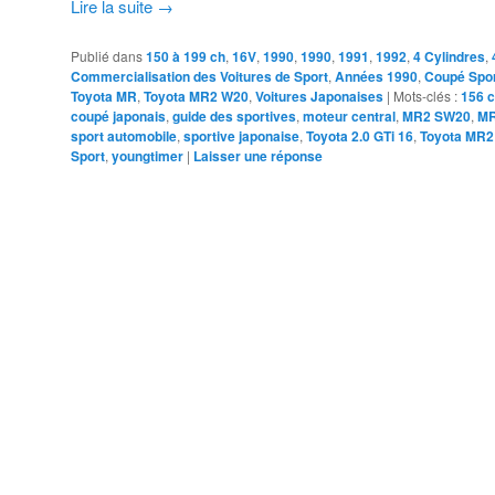
Lire la suite
→
Publié dans
150 à 199 ch
,
16V
,
1990
,
1990
,
1991
,
1992
,
4 Cylindres
,
Commercialisation des Voitures de Sport
,
Années 1990
,
Coupé Spor
Toyota MR
,
Toyota MR2 W20
,
Voitures Japonaises
|
Mots-clés :
156 
coupé japonais
,
guide des sportives
,
moteur central
,
MR2 SW20
,
MR
sport automobile
,
sportive japonaise
,
Toyota 2.0 GTi 16
,
Toyota MR2
Sport
,
youngtimer
|
Laisser une réponse