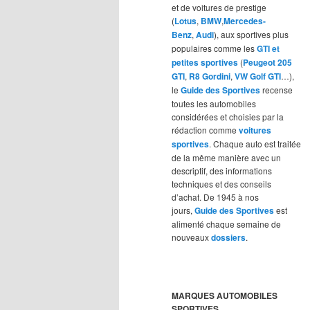
et de voitures de prestige
(
Lotus
,
BMW
,
Mercedes-
Benz
,
Audi
), aux sportives plus
populaires comme les
GTI et
petites sportives
(
Peugeot 205
GTI
,
R8 Gordini
,
VW Golf GTI
…),
le
Guide des Sportives
recense
toutes les automobiles
considérées et choisies par la
rédaction comme
voitures
sportives
. Chaque auto est traitée
de la même manière avec un
descriptif, des informations
techniques et des conseils
d’achat. De 1945 à nos
jours,
Guide des Sportives
est
alimenté chaque semaine de
nouveaux
dossiers
.
MARQUES AUTOMOBILES
SPORTIVES