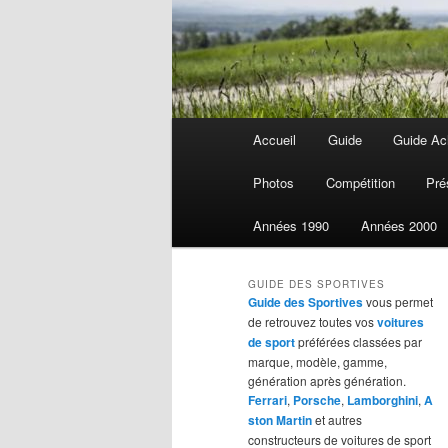
Menu
Accueil
Guide
Guide Ach
Aller
Aller
principal
Photos
Compétition
Pré
au
au
Années 1990
Années 2000
contenu
contenu
GUIDE DES SPORTIVES
principal
secondaire
Guide des Sportives
vous permet
de retrouvez toutes vos
voitures
de sport
préférées classées par
marque, modèle, gamme,
génération après génération.
Ferrari
,
Porsche
,
Lamborghini
,
A
ston Martin
et autres
constructeurs de voitures de sport