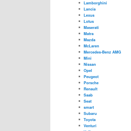
Lamborghini
Lancia
Lexus
Lotus
Maserati
Matra
Mazda
McLaren
Mercedes-Benz AMG
Mini
Nissan
Opel
Peugeot
Porsche
Renault
Saab
Seat
smart
Subaru
Toyota
Venturi