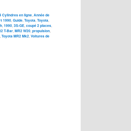
4 Cylindres en ligne
,
Année de
t 1990
,
Guide
,
Toyota
,
Toyota
,
ch
,
1990
,
3S-GE
,
coupé 2 places
,
2 T-Bar
,
MR2 W20
,
propulsion
,
,
Toyota MR2 Mk2
,
Voitures de