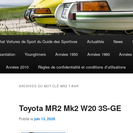
at Voitures de Sport du Guide des Sportives
Actualités
News
sentation
Youngtimers
Années 1950
Années 1960
Années
Années 2010
Règles de confidentialité et conditions d’utilisations
ARCHIVES DU MOT-CLÉ
MR2 T-BAR
Toyota MR2 Mk2 W20 3S-GE
Publié le
juin 13, 2026