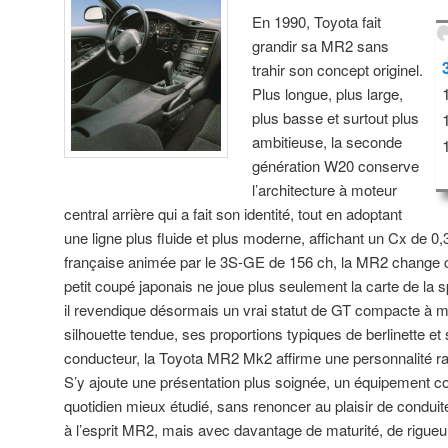
En 1990, Toyota fait
grandir sa MR2 sans
trahir son concept originel.
Plus longue, plus large,
plus basse et surtout plus
ambitieuse, la seconde
génération W20 conserve
l’architecture à moteur
central arrière qui a fait son identité, tout en adoptant
une ligne plus fluide et plus moderne, affichant un Cx de 0,
française animée par le 3S-GE de 156 ch, la MR2 change c
petit coupé japonais ne joue plus seulement la carte de la sp
il revendique désormais un vrai statut de GT compacte à m
silhouette tendue, ses proportions typiques de berlinette et
conducteur, la Toyota MR2 Mk2 affirme une personnalité r
S’y ajoute une présentation plus soignée, un équipement c
quotidien mieux étudié, sans renoncer au plaisir de conduite
à l’esprit MR2, mais avec davantage de maturité, de rigueu