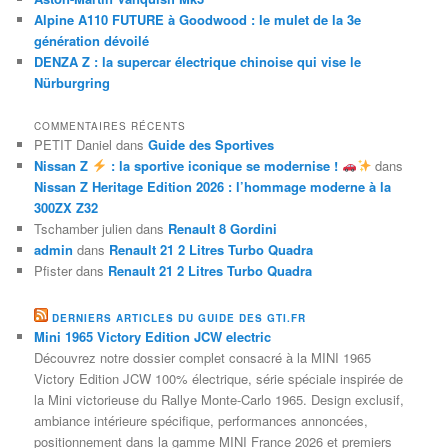
Alpine A110 FUTURE à Goodwood : le mulet de la 3e
génération dévoilé
DENZA Z : la supercar électrique chinoise qui vise le
Nürburgring
COMMENTAIRES RÉCENTS
PETIT Daniel
dans
Guide des Sportives
Nissan Z
: la sportive iconique se modernise !
dans
Nissan Z Heritage Edition 2026 : l’hommage moderne à la
300ZX Z32
Tschamber julien
dans
Renault 8 Gordini
admin
dans
Renault 21 2 Litres Turbo Quadra
Pfister
dans
Renault 21 2 Litres Turbo Quadra
DERNIERS ARTICLES DU GUIDE DES GTI.FR
Mini 1965 Victory Edition JCW electric
Découvrez notre dossier complet consacré à la MINI 1965
Victory Edition JCW 100% électrique, série spéciale inspirée de
la Mini victorieuse du Rallye Monte-Carlo 1965. Design exclusif,
ambiance intérieure spécifique, performances annoncées,
positionnement dans la gamme MINI France 2026 et premiers