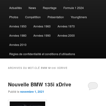
Actualités
News
Reportage
Formule 1 2024
contenu
contenu
Photos
Compétition
Présentation
Youngtimers
principal
secondaire
Années 1950
Années 1960
Années 1970
Années 1980
Années 1990
Années 2000
Années 2010
Règles de confidentialité et conditions d’utilisations
ARCHIVES DU MOT-CLÉ
BMW M135I XDRIVE
Nouvelle BMW 135i xDrive
Publié le
novembre 1, 2021