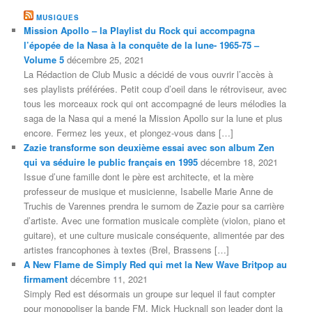
MUSIQUES
Mission Apollo – la Playlist du Rock qui accompagna
l’épopée de la Nasa à la conquête de la lune- 1965-75 –
Volume 5
décembre 25, 2021
La Rédaction de Club Music a décidé de vous ouvrir l’accès à
ses playlists préférées. Petit coup d’oeil dans le rétroviseur, avec
tous les morceaux rock qui ont accompagné de leurs mélodies la
saga de la Nasa qui a mené la Mission Apollo sur la lune et plus
encore. Fermez les yeux, et plongez-vous dans […]
Zazie transforme son deuxième essai avec son album Zen
qui va séduire le public français en 1995
décembre 18, 2021
Issue d’une famille dont le père est architecte, et la mère
professeur de musique et musicienne, Isabelle Marie Anne de
Truchis de Varennes prendra le surnom de Zazie pour sa carrière
d’artiste. Avec une formation musicale complète (violon, piano et
guitare), et une culture musicale conséquente, alimentée par des
artistes francophones à textes (Brel, Brassens […]
A New Flame de Simply Red qui met la New Wave Britpop au
firmament
décembre 11, 2021
Simply Red est désormais un groupe sur lequel il faut compter
pour monopoliser la bande FM. Mick Hucknall son leader dont la