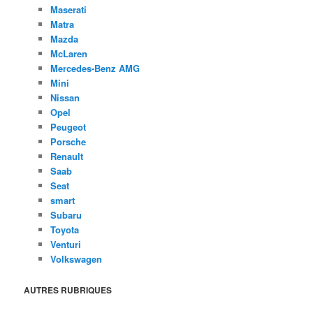
Maserati
Matra
Mazda
McLaren
Mercedes-Benz AMG
Mini
Nissan
Opel
Peugeot
Porsche
Renault
Saab
Seat
smart
Subaru
Toyota
Venturi
Volkswagen
AUTRES RUBRIQUES