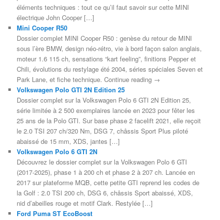
éléments techniques : tout ce qu’il faut savoir sur cette MINI
électrique John Cooper […]
Mini Cooper R50
Dossier complet MINI Cooper R50 : genèse du retour de MINI
sous l’ère BMW, design néo-rétro, vie à bord façon salon anglais,
moteur 1.6 115 ch, sensations “kart feeling”, finitions Pepper et
Chili, évolutions du restylage été 2004, séries spéciales Seven et
Park Lane, et fiche technique. Continue reading →
Volkswagen Polo GTI 2N Edition 25
Dossier complet sur la Volkswagen Polo 6 GTI 2N Edition 25,
série limitée à 2 500 exemplaires lancée en 2023 pour fêter les
25 ans de la Polo GTI. Sur base phase 2 facelift 2021, elle reçoit
le 2.0 TSI 207 ch/320 Nm, DSG 7, châssis Sport Plus piloté
abaissé de 15 mm, XDS, jantes […]
Volkswagen Polo 6 GTI 2N
Découvrez le dossier complet sur la Volkswagen Polo 6 GTI
(2017-2025), phase 1 à 200 ch et phase 2 à 207 ch. Lancée en
2017 sur plateforme MQB, cette petite GTI reprend les codes de
la Golf : 2.0 TSI 200 ch, DSG 6, châssis Sport abaissé, XDS,
nid d’abeilles rouge et motif Clark. Restylée […]
Ford Puma ST EcoBoost