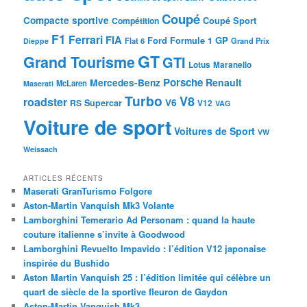
Coupé
Compacte sportive
Coupé Sport
Compétition
F1
Ferrari
FIA
Ford
GP
Formule 1
Flat 6
Dieppe
Grand Prix
GT
Grand Tourisme
GTI
Lotus
Maranello
Porsche
Mercedes-Benz
Renault
McLaren
Maserati
Turbo
V8
roadster
V6
RS
Supercar
V12
VAG
Voiture de sport
Voitures de Sport
VW
Weissach
ARTICLES RÉCENTS
Maserati GranTurismo Folgore
Aston-Martin Vanquish Mk3 Volante
Lamborghini Temerario Ad Personam : quand la haute
couture italienne s’invite à Goodwood
Lamborghini Revuelto Impavido : l’édition V12 japonaise
inspirée du Bushido
Aston Martin Vanquish 25 : l’édition limitée qui célèbre un
quart de siècle de la sportive fleuron de Gaydon
Aston-Martin Vanquish Mk3