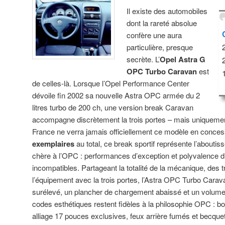
Il existe des automobiles
dont la rareté absolue
confère une aura
particulière, presque
secrète. L’
Opel Astra G
OPC Turbo Caravan
est
de celles-là. Lorsque l’Opel Performance Center
dévoile fin 2002 sa nouvelle Astra OPC armée du 2
litres turbo de 200 ch, une version break Caravan
accompagne discrètement la trois portes – mais uniquemen
France ne verra jamais officiellement ce modèle en conces
exemplaires
au total, ce break sportif représente l’abouti
chère à l’OPC : performances d’exception et polyvalence 
incompatibles. Partageant la totalité de la mécanique, des t
l’équipement avec la trois portes, l’Astra OPC Turbo Carav
surélevé, un plancher de chargement abaissé et un volume 
codes esthétiques restent fidèles à la philosophie OPC : bo
alliage 17 pouces exclusives, feux arrière fumés et becque