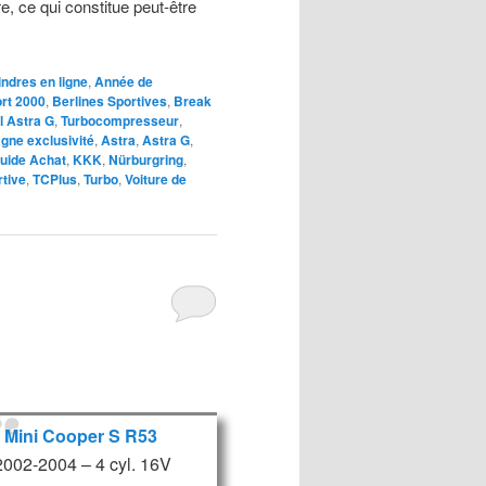
e, ce qui constitue peut-être
indres en ligne
,
Année de
ort 2000
,
Berlines Sportives
,
Break
l Astra G
,
Turbocompresseur
,
gne exclusivité
,
Astra
,
Astra G
,
uide Achat
,
KKK
,
Nürburgring
,
rtive
,
TCPlus
,
Turbo
,
Voiture de
Mini Cooper S R53
2002-2004 – 4 cyl. 16V