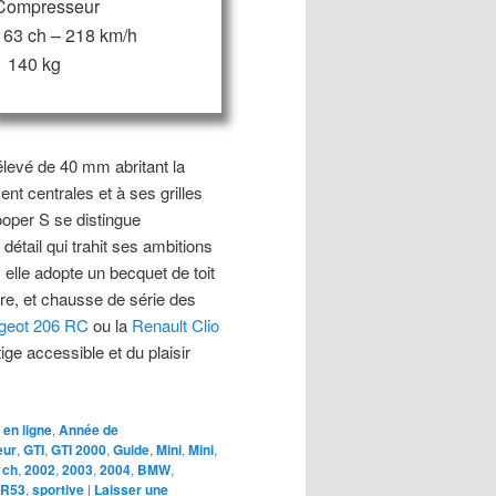
Compresseur
163 ch – 218 km/h
1 140 kg
levé de 40 mm abritant la
nt centrales et à ses grilles
ooper S se distingue
tail qui trahit ses ambitions
lle adopte un becquet de toit
ère, et chausse de série des
geot 206 RC
ou la
Renault Clio
ige accessible et du plaisir
 en ligne
,
Année de
eur
,
GTI
,
GTI 2000
,
Guide
,
Mini
,
Mini
,
 ch
,
2002
,
2003
,
2004
,
BMW
,
R53
,
sportive
|
Laisser une