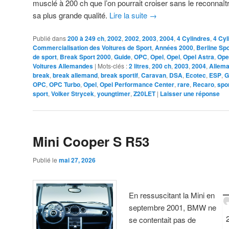
musclé à 200 ch que l’on pourrait croiser sans le reconnaîtr
sa plus grande qualité.
Lire la suite
→
Publié dans
200 à 249 ch
,
2002
,
2002
,
2003
,
2004
,
4 Cylindres
,
4 Cyl
Commercialisation des Voitures de Sport
,
Années 2000
,
Berline Sp
de sport
,
Break Sport 2000
,
Guide
,
OPC
,
Opel
,
Opel
,
Opel Astra
,
Ope
Voitures Allemandes
|
Mots-clés :
2 litres
,
200 ch
,
2003
,
2004
,
Allema
break
,
break allemand
,
break sportif
,
Caravan
,
DSA
,
Ecotec
,
ESP
,
G
OPC
,
OPC Turbo
,
Opel
,
Opel Performance Center
,
rare
,
Recaro
,
spo
sport
,
Volker Strycek
,
youngtimer
,
Z20LET
|
Laisser une réponse
Mini Cooper S R53
Publié le
mai 27, 2026
En ressuscitant la Mini en
septembre 2001, BMW ne
se contentait pas de