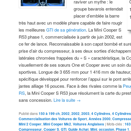
raviver un mythe : le
groupe bavarois entendait
placer d’emblée la barre
très haut avec un modèle phare capable de faire rougir
les meilleures
GTI de sa génération
. La Mini Cooper S
R53 phase 1, commercialisée à partir de juin 2002, est
ce fer de lance. Reconnaissable à son capot bombé et suré
prise d’air du compresseur, à ses deux sorties d’échappeme
latérales chromées frappées du « S » caractéristique, la C
visuellement de ses sœurs One et Cooper avec un soin du dé
sportives. Longue de 3 655 mm pour 1 416 mm de hauteur, e
spécifique développé pour renforcer l’appui sur le pont arri
jantes alliage 16 pouces. Face à des rivales comme la
Peu
RS
, la Mini Cooper S R53 joue résolument la carte du prest
sans concession.
Lire la suite
→
Publié dans
150 à 199 ch
,
2002
,
2002
,
2003
,
4 Cylindres
,
4 Cylindres
Commercialisation des Voitures de Sport
,
Années 2000
,
Compress
Mini 2 Cooper
,
Mini Cooper Mk2
,
Voitures Anglaises
|
Mots-clés :
163
Compresseur
,
Cooper S
,
GTI
,
Guide Achat
,
Mini
,
occasion
,
Phase 1
,