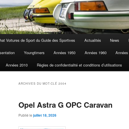
at Voitures de Sport du Guide des Sportives
Actualités
News
sentation
Youngtimers
Années 1950
Années 1960
Années
Années 2010
Règles de confidentialité et conditions d’utilisations
ARCHIVES DU MOT-CLÉ
2004
Opel Astra G OPC Caravan
Publié le
juillet 18, 2026