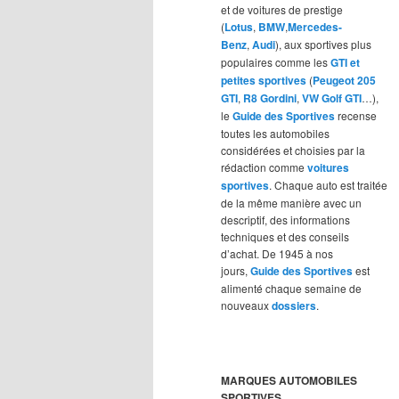
et de voitures de prestige
(
Lotus
,
BMW
,
Mercedes-
Benz
,
Audi
), aux sportives plus
populaires comme les
GTI et
petites sportives
(
Peugeot 205
GTI
,
R8 Gordini
,
VW Golf GTI
…),
le
Guide des Sportives
recense
toutes les automobiles
considérées et choisies par la
rédaction comme
voitures
sportives
. Chaque auto est traitée
de la même manière avec un
descriptif, des informations
techniques et des conseils
d’achat. De 1945 à nos
jours,
Guide des Sportives
est
alimenté chaque semaine de
nouveaux
dossiers
.
MARQUES AUTOMOBILES
SPORTIVES