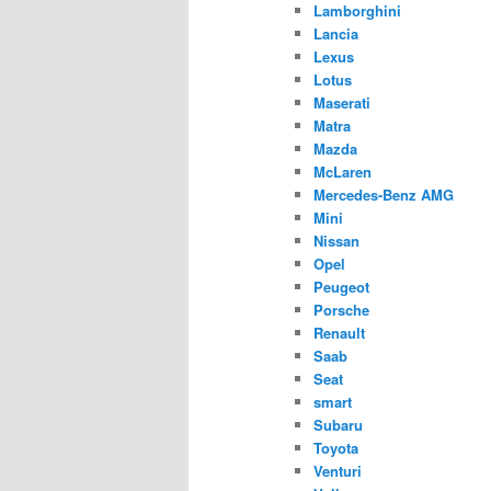
Lamborghini
Lancia
Lexus
Lotus
Maserati
Matra
Mazda
McLaren
Mercedes-Benz AMG
Mini
Nissan
Opel
Peugeot
Porsche
Renault
Saab
Seat
smart
Subaru
Toyota
Venturi