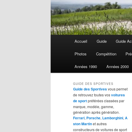
Menu
Accueil
Guide
Guide Ach
Aller
Aller
principal
Photos
Compétition
Pré
au
au
Années 1990
Années 2000
contenu
contenu
GUIDE DES SPORTIVES
principal
secondaire
Guide des Sportives
vous permet
de retrouvez toutes vos
voitures
de sport
préférées classées par
marque, modèle, gamme,
génération après génération.
Ferrari
,
Porsche
,
Lamborghini
,
A
ston Martin
et autres
constructeurs de voitures de sport