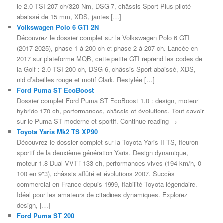
le 2.0 TSI 207 ch/320 Nm, DSG 7, châssis Sport Plus piloté
abaissé de 15 mm, XDS, jantes […]
Volkswagen Polo 6 GTI 2N
Découvrez le dossier complet sur la Volkswagen Polo 6 GTI
(2017-2025), phase 1 à 200 ch et phase 2 à 207 ch. Lancée en
2017 sur plateforme MQB, cette petite GTI reprend les codes de
la Golf : 2.0 TSI 200 ch, DSG 6, châssis Sport abaissé, XDS,
nid d’abeilles rouge et motif Clark. Restylée […]
Ford Puma ST EcoBoost
Dossier complet Ford Puma ST EcoBoost 1.0 : design, moteur
hybride 170 ch, performances, châssis et évolutions. Tout savoir
sur le Puma ST moderne et sportif. Continue reading →
Toyota Yaris Mk2 TS XP90
Découvrez le dossier complet sur la Toyota Yaris II TS, fleuron
sportif de la deuxième génération Yaris. Design dynamique,
moteur 1.8 Dual VVT-i 133 ch, performances vives (194 km/h, 0-
100 en 9"3), châssis affûté et évolutions 2007. Succès
commercial en France depuis 1999, fiabilité Toyota légendaire.
Idéal pour les amateurs de citadines dynamiques. Explorez
design, […]
Ford Puma ST 200