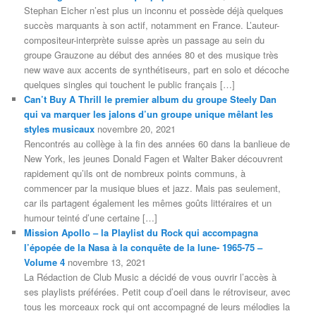
Stephan Eicher n’est plus un inconnu et possède déjà quelques
succès marquants à son actif, notamment en France. L’auteur-
compositeur-interprète suisse après un passage au sein du
groupe Grauzone au début des années 80 et des musique très
new wave aux accents de synthétiseurs, part en solo et décoche
quelques singles qui touchent le public français […]
Can’t Buy A Thrill le premier album du groupe Steely Dan
qui va marquer les jalons d’un groupe unique mêlant les
styles musicaux
novembre 20, 2021
Rencontrés au collège à la fin des années 60 dans la banlieue de
New York, les jeunes Donald Fagen et Walter Baker découvrent
rapidement qu’ils ont de nombreux points communs, à
commencer par la musique blues et jazz. Mais pas seulement,
car ils partagent également les mêmes goûts littéraires et un
humour teinté d’une certaine […]
Mission Apollo – la Playlist du Rock qui accompagna
l’épopée de la Nasa à la conquête de la lune- 1965-75 –
Volume 4
novembre 13, 2021
La Rédaction de Club Music a décidé de vous ouvrir l’accès à
ses playlists préférées. Petit coup d’oeil dans le rétroviseur, avec
tous les morceaux rock qui ont accompagné de leurs mélodies la