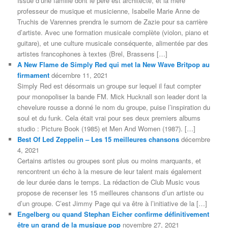
Issue d’une famille dont le père est architecte, et la mère
professeur de musique et musicienne, Isabelle Marie Anne de
Truchis de Varennes prendra le surnom de Zazie pour sa carrière
d’artiste. Avec une formation musicale complète (violon, piano et
guitare), et une culture musicale conséquente, alimentée par des
artistes francophones à textes (Brel, Brassens […]
A New Flame de Simply Red qui met la New Wave Britpop au
firmament
décembre 11, 2021
Simply Red est désormais un groupe sur lequel il faut compter
pour monopoliser la bande FM. Mick Hucknall son leader dont la
chevelure rousse a donné le nom du groupe, puise l’inspiration du
soul et du funk. Cela était vrai pour ses deux premiers albums
studio : Picture Book (1985) et Men And Women (1987). […]
Best Of Led Zeppelin – Les 15 meilleures chansons
décembre
4, 2021
Certains artistes ou groupes sont plus ou moins marquants, et
rencontrent un écho à la mesure de leur talent mais également
de leur durée dans le temps. La rédaction de Club Music vous
propose de recenser les 15 meilleures chansons d’un artiste ou
d’un groupe. C’est Jimmy Page qui va être à l’initiative de la […]
Engelberg ou quand Stephan Eicher confirme définitivement
être un grand de la musique pop
novembre 27, 2021