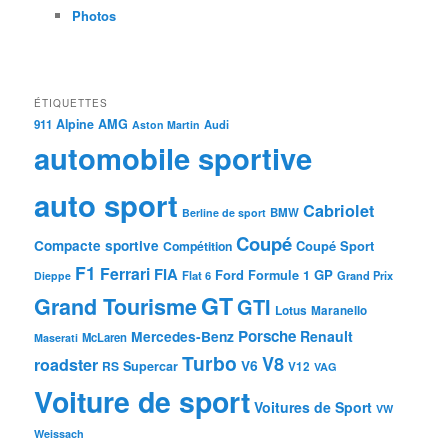
Photos
ÉTIQUETTES
Alpine
AMG
911
Audi
Aston Martin
automobile sportive
auto sport
Cabriolet
BMW
Berline de sport
Coupé
Compacte sportive
Coupé Sport
Compétition
F1
Ferrari
FIA
Ford
GP
Formule 1
Flat 6
Dieppe
Grand Prix
GT
Grand Tourisme
GTI
Lotus
Maranello
Porsche
Mercedes-Benz
Renault
McLaren
Maserati
Turbo
V8
roadster
V6
RS
Supercar
V12
VAG
Voiture de sport
Voitures de Sport
VW
Weissach