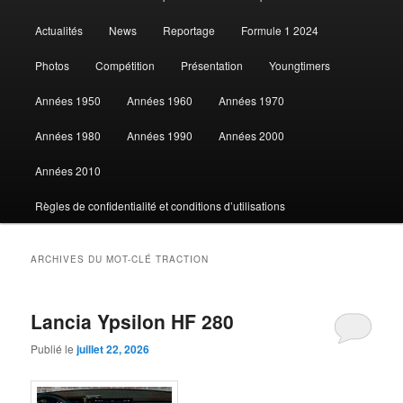
au
au
Actualités
News
Reportage
Formule 1 2024
contenu
contenu
Photos
Compétition
Présentation
Youngtimers
principal
secondaire
Années 1950
Années 1960
Années 1970
Années 1980
Années 1990
Années 2000
Années 2010
Règles de confidentialité et conditions d’utilisations
ARCHIVES DU MOT-CLÉ
TRACTION
Lancia Ypsilon HF 280
Publié le
juillet 22, 2026