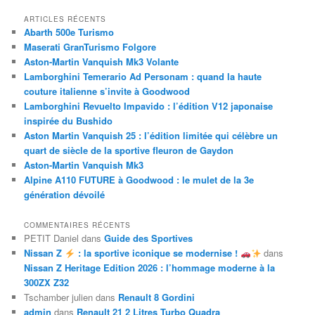
ARTICLES RÉCENTS
Abarth 500e Turismo
Maserati GranTurismo Folgore
Aston-Martin Vanquish Mk3 Volante
Lamborghini Temerario Ad Personam : quand la haute
couture italienne s’invite à Goodwood
Lamborghini Revuelto Impavido : l’édition V12 japonaise
inspirée du Bushido
Aston Martin Vanquish 25 : l’édition limitée qui célèbre un
quart de siècle de la sportive fleuron de Gaydon
Aston-Martin Vanquish Mk3
Alpine A110 FUTURE à Goodwood : le mulet de la 3e
génération dévoilé
COMMENTAIRES RÉCENTS
PETIT Daniel
dans
Guide des Sportives
Nissan Z
: la sportive iconique se modernise !
dans
Nissan Z Heritage Edition 2026 : l’hommage moderne à la
300ZX Z32
Tschamber julien
dans
Renault 8 Gordini
admin
dans
Renault 21 2 Litres Turbo Quadra