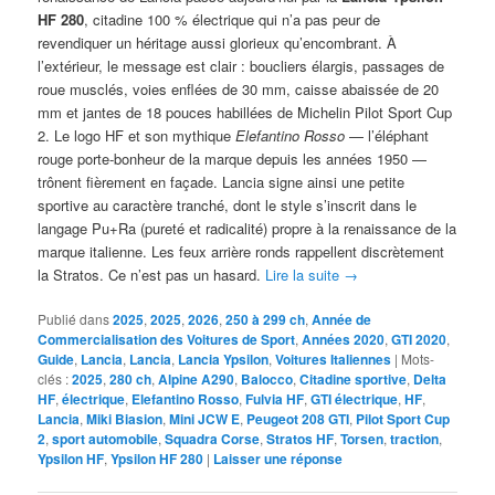
HF 280
, citadine 100 % électrique qui n’a pas peur de
revendiquer un héritage aussi glorieux qu’encombrant. À
l’extérieur, le message est clair : boucliers élargis, passages de
roue musclés, voies enflées de 30 mm, caisse abaissée de 20
mm et jantes de 18 pouces habillées de Michelin Pilot Sport Cup
2. Le logo HF et son mythique
Elefantino Rosso
— l’éléphant
rouge porte-bonheur de la marque depuis les années 1950 —
trônent fièrement en façade. Lancia signe ainsi une petite
sportive au caractère tranché, dont le style s’inscrit dans le
langage Pu+Ra (pureté et radicalité) propre à la renaissance de la
marque italienne. Les feux arrière ronds rappellent discrètement
la Stratos. Ce n’est pas un hasard.
Lire la suite
→
Publié dans
2025
,
2025
,
2026
,
250 à 299 ch
,
Année de
Commercialisation des Voitures de Sport
,
Années 2020
,
GTI 2020
,
Guide
,
Lancia
,
Lancia
,
Lancia Ypsilon
,
Voitures Italiennes
|
Mots-
clés :
2025
,
280 ch
,
Alpine A290
,
Balocco
,
Citadine sportive
,
Delta
HF
,
électrique
,
Elefantino Rosso
,
Fulvia HF
,
GTI électrique
,
HF
,
Lancia
,
Miki Biasion
,
Mini JCW E
,
Peugeot 208 GTI
,
Pilot Sport Cup
2
,
sport automobile
,
Squadra Corse
,
Stratos HF
,
Torsen
,
traction
,
Ypsilon HF
,
Ypsilon HF 280
|
Laisser une réponse