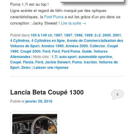
Puma 1.7i est au top !
Ligne acérée et regard de félin marqué par des optiques
caractéristiques, la
Ford Puma
a eut les grâce d’un pro dans sa
conception : Jacky Stewart !
Lire la suite
→
Publié dans
100 à 149 ch
,
1997
,
1997
,
1998
,
1999
,
2+2
,
2000
,
2001
,
4 Cylindres
,
4 Cylindres en ligne
,
Année de Commercialisation des
Voitures de Sport
,
Années 1990
,
Années 2000
,
Collector
,
Coupé
1990
,
Coupé 2000
,
Ford
,
Ford
,
Ford Puma
,
Guide
,
Voitures
Allemandes
|
Mots-clés :
1.7i
,
auto sport
,
automobile sportive
,
Coupé
,
Fiesta
,
Ford
,
Jackie Stewart
,
Puma
,
traction
,
Voitures de
Sport
,
Zetec
|
Laisser une réponse
Lancia Beta Coupé 1300
4
Publié le
janvier 28, 2016