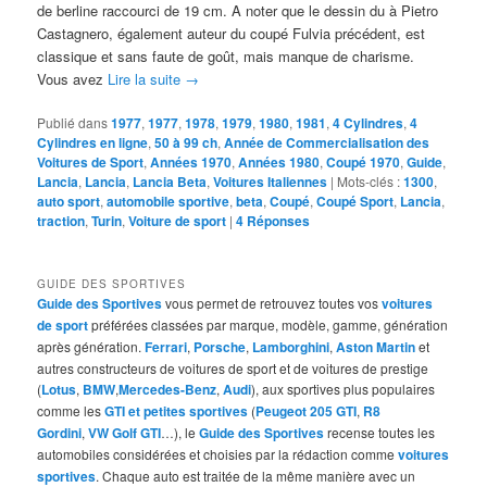
de berline raccourci de 19 cm. A noter que le dessin du à Pietro
Castagnero, également auteur du coupé Fulvia précédent, est
classique et sans faute de goût, mais manque de charisme.
Vous avez
Lire la suite
→
Publié dans
1977
,
1977
,
1978
,
1979
,
1980
,
1981
,
4 Cylindres
,
4
Cylindres en ligne
,
50 à 99 ch
,
Année de Commercialisation des
Voitures de Sport
,
Années 1970
,
Années 1980
,
Coupé 1970
,
Guide
,
Lancia
,
Lancia
,
Lancia Beta
,
Voitures Italiennes
|
Mots-clés :
1300
,
auto sport
,
automobile sportive
,
beta
,
Coupé
,
Coupé Sport
,
Lancia
,
traction
,
Turin
,
Voiture de sport
|
4
Réponses
GUIDE DES SPORTIVES
Guide des Sportives
vous permet de retrouvez toutes vos
voitures
de sport
préférées classées par marque, modèle, gamme, génération
après génération.
Ferrari
,
Porsche
,
Lamborghini
,
Aston Martin
et
autres constructeurs de voitures de sport et de voitures de prestige
(
Lotus
,
BMW
,
Mercedes-Benz
,
Audi
), aux sportives plus populaires
comme les
GTI et petites sportives
(
Peugeot 205 GTI
,
R8
Gordini
,
VW Golf GTI
…), le
Guide des Sportives
recense toutes les
automobiles considérées et choisies par la rédaction comme
voitures
sportives
. Chaque auto est traitée de la même manière avec un