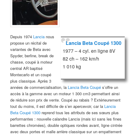
Depuis 1974
Lancia
nous
Lancia Beta Coupé 1300
propose un récital de
variantes de Beta avec
1977 – 4 cyl. en ligne 8V
Spyder, berline, break de
82 ch – 162 km/h
chasse, coupé à moteur
1 010 kg
central AR baptisé
Montecarlo et un coupé
plus classique. Après 3
années de commercialisation, la
Lancia Beta Coupé
s’offre un
accès à la gamme avec un moteur 1 300 cm3 permettant ainsi
de réduire son prix de vente. Coupé au rabais ? Extérieurement
tout du moins, il est difficile de s’en apercevoir, car la
Lancia
Beta Coupé 1300
reprend tous les attributs de ses sœurs plus
performantes : nouvelle calandre Lancia (mais ici sans les fines
barrettes chromées), double optiques rondes avant, ligne cintrée
avec deux portes et malle arrière classique sur un empattement