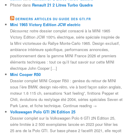
Pfister
dans
Renault 21 2 Litres Turbo Quadra
DERNIERS ARTICLES DU GUIDE DES GTI.FR
Mini 1965 Victory Edition JCW electric
Découvrez notre dossier complet consacré à la MINI 1965
Victory Edition JCW 100% électrique, série spéciale inspirée de
la Mini victorieuse du Rallye Monte-Carlo 1965. Design exclusif,
ambiance intérieure spécifique, performances annoncées,
positionnement dans la gamme MINI France 2026 et premiers
éléments techniques : tout ce qu’il faut savoir sur cette MINI
électrique John Cooper […]
Mini Cooper R50
Dossier complet MINI Cooper R50 : genèse du retour de MINI
sous l’ère BMW, design néo-rétro, vie à bord façon salon anglais,
moteur 1.6 115 ch, sensations “kart feeling”, finitions Pepper et
Chili, évolutions du restylage été 2004, séries spéciales Seven et
Park Lane, et fiche technique. Continue reading →
Volkswagen Polo GTI 2N Edition 25
Dossier complet sur la Volkswagen Polo 6 GTI 2N Edition 25,
série limitée à 2 500 exemplaires lancée en 2023 pour fêter les
25 ans de la Polo GTI. Sur base phase 2 facelift 2021, elle reçoit