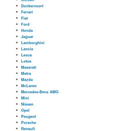
Donkervoort
Ferrari
Fiat
Ford
Honda
Jaguar
Lamborghini
Lancia
Lexus
Lotus
Maserati
Matra
Mazda
McLaren
Mercedes-Benz AMG
Mini
Nissan
Opel
Peugeot
Porsche
Renault