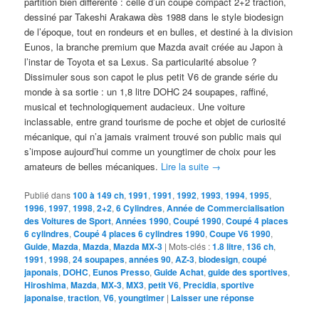
partition bien différente : celle d’un coupé compact 2+2 traction,
dessiné par Takeshi Arakawa dès 1988 dans le style biodesign
de l’époque, tout en rondeurs et en bulles, et destiné à la division
Eunos, la branche premium que Mazda avait créée au Japon à
l’instar de Toyota et sa Lexus. Sa particularité absolue ?
Dissimuler sous son capot le plus petit V6 de grande série du
monde à sa sortie : un 1,8 litre DOHC 24 soupapes, raffiné,
musical et technologiquement audacieux. Une voiture
inclassable, entre grand tourisme de poche et objet de curiosité
mécanique, qui n’a jamais vraiment trouvé son public mais qui
s’impose aujourd’hui comme un youngtimer de choix pour les
amateurs de belles mécaniques.
Lire la suite
→
Publié dans
100 à 149 ch
,
1991
,
1991
,
1992
,
1993
,
1994
,
1995
,
1996
,
1997
,
1998
,
2+2
,
6 Cylindres
,
Année de Commercialisation
des Voitures de Sport
,
Années 1990
,
Coupé 1990
,
Coupé 4 places
6 cylindres
,
Coupé 4 places 6 cylindres 1990
,
Coupe V6 1990
,
Guide
,
Mazda
,
Mazda
,
Mazda MX-3
|
Mots-clés :
1.8 litre
,
136 ch
,
1991
,
1998
,
24 soupapes
,
années 90
,
AZ-3
,
biodesign
,
coupé
japonais
,
DOHC
,
Eunos Presso
,
Guide Achat
,
guide des sportives
,
Hiroshima
,
Mazda
,
MX-3
,
MX3
,
petit V6
,
Precidia
,
sportive
japonaise
,
traction
,
V6
,
youngtimer
|
Laisser une réponse