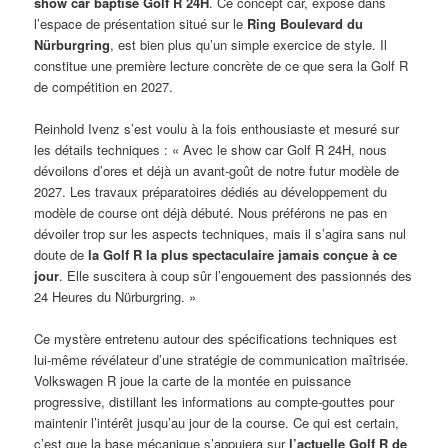
show car baptisé Golf R 24H
. Ce concept car, exposé dans
l’espace de présentation situé sur le
Ring Boulevard du
Nürburgring
, est bien plus qu’un simple exercice de style. Il
constitue une première lecture concrète de ce que sera la Golf R
de compétition en 2027.
Reinhold Ivenz s’est voulu à la fois enthousiaste et mesuré sur
les détails techniques : « Avec le show car Golf R 24H, nous
dévoilons d’ores et déjà un avant-goût de notre futur modèle de
2027. Les travaux préparatoires dédiés au développement du
modèle de course ont déjà débuté. Nous préférons ne pas en
dévoiler trop sur les aspects techniques, mais il s’agira sans nul
doute de
la Golf R la plus spectaculaire jamais conçue à ce
jour
. Elle suscitera à coup sûr l’engouement des passionnés des
24 Heures du Nürburgring. »
Ce mystère entretenu autour des spécifications techniques est
lui-même révélateur d’une stratégie de communication maîtrisée.
Volkswagen R joue la carte de la montée en puissance
progressive, distillant les informations au compte-gouttes pour
maintenir l’intérêt jusqu’au jour de la course. Ce qui est certain,
c’est que la base mécanique s’appuiera sur
l’actuelle Golf R de