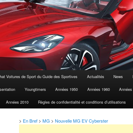
at Voitures de Sport du Guide des Sportives
Actualités
News
sentation
Youngtimers
Années 1950
Années 1960
Années
Années 2010
Règles de confidentialité et conditions d’utilisations
>
En Bref
>
MG
>
Nouvelle MG EV Cyberster