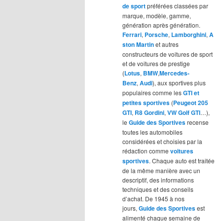
de sport
préférées classées par
marque, modèle, gamme,
génération après génération.
Ferrari
,
Porsche
,
Lamborghini
,
A
ston Martin
et autres
constructeurs de voitures de sport
et de voitures de prestige
(
Lotus
,
BMW
,
Mercedes-
Benz
,
Audi
), aux sportives plus
populaires comme les
GTI et
petites sportives
(
Peugeot 205
GTI
,
R8 Gordini
,
VW Golf GTI
…),
le
Guide des Sportives
recense
toutes les automobiles
considérées et choisies par la
rédaction comme
voitures
sportives
. Chaque auto est traitée
de la même manière avec un
descriptif, des informations
techniques et des conseils
d’achat. De 1945 à nos
jours,
Guide des Sportives
est
alimenté chaque semaine de