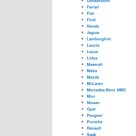
Donkervoort
Ferrari
Fiat
Ford
Honda
Jaguar
Lamborghini
Lancia
Lexus
Lotus
Maserati
Matra
Mazda
McLaren
Mercedes-Benz AMG
Mini
Nissan
Opel
Peugeot
Porsche
Renault
Saab