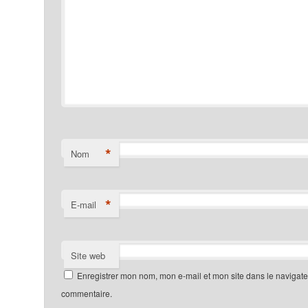
*
Nom
*
E-mail
Site web
Enregistrer mon nom, mon e-mail et mon site dans le navigat
commentaire.