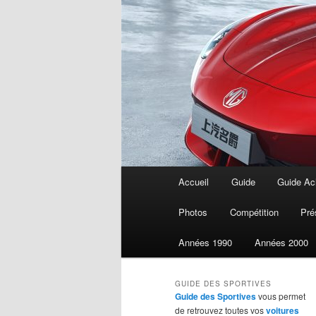
Menu
Accueil
Guide
Guide Ach
Aller
principal
Photos
Compétition
Pré
au
Années 1990
Années 2000
contenu
GUIDE DES SPORTIVES
principal
Guide des Sportives
vous permet
de retrouvez toutes vos
voitures