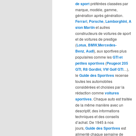
de sport
préférées classées par
marque, modèle, gamme,
génération après génération.
Ferrari
,
Porsche
,
Lamborghini
,
A
ston Martin
et autres
constructeurs de voitures de sport
et de voitures de prestige
(
Lotus
,
BMW
,
Mercedes-
Benz
,
Audi
), aux sportives plus
populaires comme les
GTI et
petites sportives
(
Peugeot 205
GTI
,
R8 Gordini
,
VW Golf GTI
…),
le
Guide des Sportives
recense
toutes les automobiles
considérées et choisies par la
rédaction comme
voitures
sportives
. Chaque auto est traitée
de la même manière avec un
descriptif, des informations
techniques et des conseils
d’achat. De 1945 à nos
jours,
Guide des Sportives
est
alimenté chaque semaine de