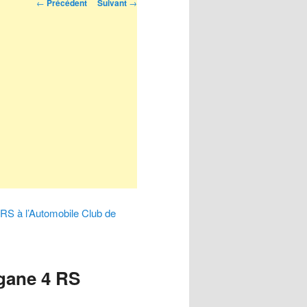
Navigation
←
Précédent
Suivant
→
des
articles
RS à l’Automobile Club de
gane 4 RS