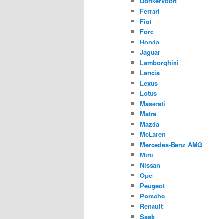
Donkervoort
Ferrari
Fiat
Ford
Honda
Jaguar
Lamborghini
Lancia
Lexus
Lotus
Maserati
Matra
Mazda
McLaren
Mercedes-Benz AMG
Mini
Nissan
Opel
Peugeot
Porsche
Renault
Saab