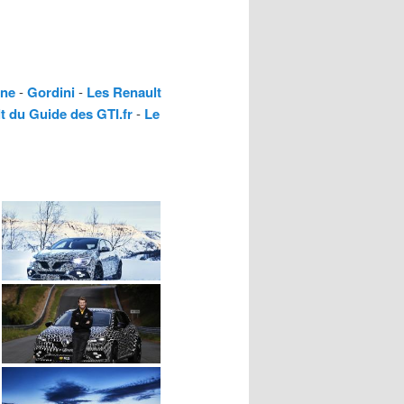
ine
-
Gordini
-
Les Renault
t du Guide des GTI.fr
-
Le