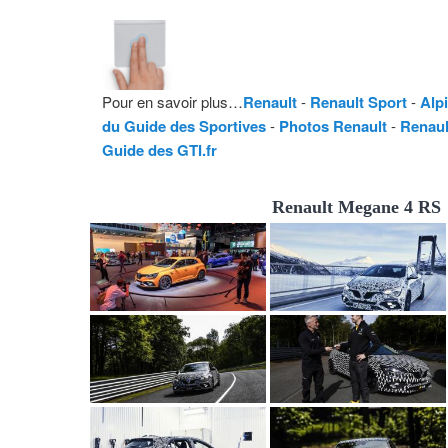
Pour en savoir plus…
Renault
-
Renault Sport
-
Alp
du Guide des Sportives
-
Photos Renault
-
Renaul
Guide des GTI.fr
Renault Megane 4 RS