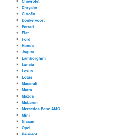
Chevrolet
Chrysler
Citroën
Donkervoort
Ferrari
Fiat
Ford
Honda
Jaguar
Lamborghini
Lancia
Lexus
Lotus
Maserati
Matra
Mazda
McLaren
Mercedes-Benz AMG
Mini
Nissan
Opel
Peugeot