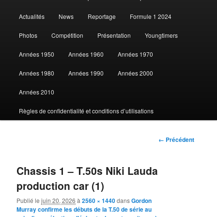
au
Actualités
News
Reportage
Formule 1 2024
contenu
Photos
Compétition
Présentation
Youngtimers
principal
Années 1950
Années 1960
Années 1970
Années 1980
Années 1990
Années 2000
Années 2010
Règles de confidentialité et conditions d’utilisations
Navigation
← Précédent
des
images
Chassis 1 – T.50s Niki Lauda
production car (1)
Publié le
juin 20, 2026
à
2560 × 1440
dans
Gordon
Murray confirme les débuts de la T.50 de série au