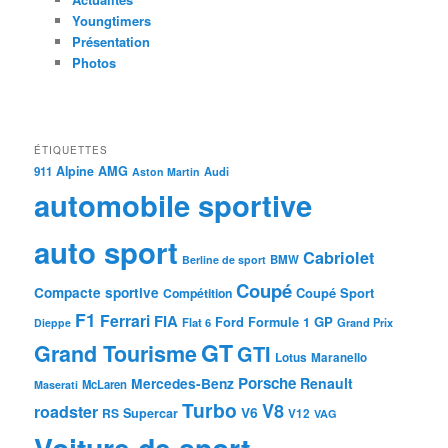
Youngtimers
Présentation
Photos
ÉTIQUETTES
Alpine
AMG
911
Audi
Aston Martin
automobile sportive
auto sport
Cabriolet
BMW
Berline de sport
Coupé
Compacte sportive
Coupé Sport
Compétition
F1
Ferrari
FIA
Ford
GP
Formule 1
Flat 6
Dieppe
Grand Prix
GT
Grand Tourisme
GTI
Lotus
Maranello
Porsche
Mercedes-Benz
Renault
McLaren
Maserati
Turbo
V8
roadster
V6
RS
Supercar
V12
VAG