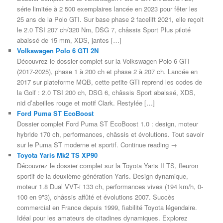
série limitée à 2 500 exemplaires lancée en 2023 pour fêter les
25 ans de la Polo GTI. Sur base phase 2 facelift 2021, elle reçoit
le 2.0 TSI 207 ch/320 Nm, DSG 7, châssis Sport Plus piloté
abaissé de 15 mm, XDS, jantes […]
Volkswagen Polo 6 GTI 2N
Découvrez le dossier complet sur la Volkswagen Polo 6 GTI
(2017-2025), phase 1 à 200 ch et phase 2 à 207 ch. Lancée en
2017 sur plateforme MQB, cette petite GTI reprend les codes de
la Golf : 2.0 TSI 200 ch, DSG 6, châssis Sport abaissé, XDS,
nid d’abeilles rouge et motif Clark. Restylée […]
Ford Puma ST EcoBoost
Dossier complet Ford Puma ST EcoBoost 1.0 : design, moteur
hybride 170 ch, performances, châssis et évolutions. Tout savoir
sur le Puma ST moderne et sportif. Continue reading →
Toyota Yaris Mk2 TS XP90
Découvrez le dossier complet sur la Toyota Yaris II TS, fleuron
sportif de la deuxième génération Yaris. Design dynamique,
moteur 1.8 Dual VVT-i 133 ch, performances vives (194 km/h, 0-
100 en 9"3), châssis affûté et évolutions 2007. Succès
commercial en France depuis 1999, fiabilité Toyota légendaire.
Idéal pour les amateurs de citadines dynamiques. Explorez