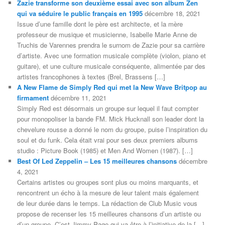
Zazie transforme son deuxième essai avec son album Zen
qui va séduire le public français en 1995
décembre 18, 2021
Issue d’une famille dont le père est architecte, et la mère
professeur de musique et musicienne, Isabelle Marie Anne de
Truchis de Varennes prendra le surnom de Zazie pour sa carrière
d’artiste. Avec une formation musicale complète (violon, piano et
guitare), et une culture musicale conséquente, alimentée par des
artistes francophones à textes (Brel, Brassens […]
A New Flame de Simply Red qui met la New Wave Britpop au
firmament
décembre 11, 2021
Simply Red est désormais un groupe sur lequel il faut compter
pour monopoliser la bande FM. Mick Hucknall son leader dont la
chevelure rousse a donné le nom du groupe, puise l’inspiration du
soul et du funk. Cela était vrai pour ses deux premiers albums
studio : Picture Book (1985) et Men And Women (1987). […]
Best Of Led Zeppelin – Les 15 meilleures chansons
décembre
4, 2021
Certains artistes ou groupes sont plus ou moins marquants, et
rencontrent un écho à la mesure de leur talent mais également
de leur durée dans le temps. La rédaction de Club Music vous
propose de recenser les 15 meilleures chansons d’un artiste ou
d’un groupe. C’est Jimmy Page qui va être à l’initiative de la […]