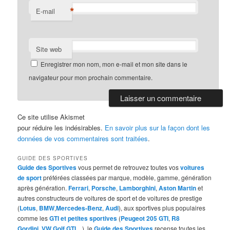
*
E-mail
Site web
Enregistrer mon nom, mon e-mail et mon site dans le
navigateur pour mon prochain commentaire.
Ce site utilise Akismet
pour réduire les indésirables.
En savoir plus sur la façon dont les
données de vos commentaires sont traitées
.
GUIDE DES SPORTIVES
Guide des Sportives
vous permet de retrouvez toutes vos
voitures
de sport
préférées classées par marque, modèle, gamme, génération
après génération.
Ferrari
,
Porsche
,
Lamborghini
,
Aston Martin
et
autres constructeurs de voitures de sport et de voitures de prestige
(
Lotus
,
BMW
,
Mercedes-Benz
,
Audi
), aux sportives plus populaires
comme les
GTI et petites sportives
(
Peugeot 205 GTI
,
R8
Gordini
,
VW Golf GTI
…), le
Guide des Sportives
recense toutes les