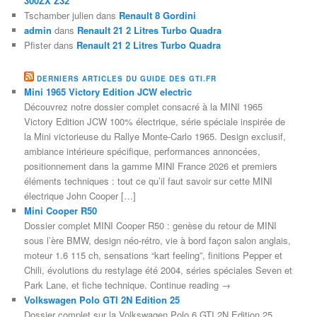
300ZX Z32
Tschamber julien
dans
Renault 8 Gordini
admin
dans
Renault 21 2 Litres Turbo Quadra
Pfister
dans
Renault 21 2 Litres Turbo Quadra
DERNIERS ARTICLES DU GUIDE DES GTI.FR
Mini 1965 Victory Edition JCW electric
Découvrez notre dossier complet consacré à la MINI 1965
Victory Edition JCW 100% électrique, série spéciale inspirée de
la Mini victorieuse du Rallye Monte-Carlo 1965. Design exclusif,
ambiance intérieure spécifique, performances annoncées,
positionnement dans la gamme MINI France 2026 et premiers
éléments techniques : tout ce qu’il faut savoir sur cette MINI
électrique John Cooper […]
Mini Cooper R50
Dossier complet MINI Cooper R50 : genèse du retour de MINI
sous l’ère BMW, design néo-rétro, vie à bord façon salon anglais,
moteur 1.6 115 ch, sensations “kart feeling”, finitions Pepper et
Chili, évolutions du restylage été 2004, séries spéciales Seven et
Park Lane, et fiche technique. Continue reading →
Volkswagen Polo GTI 2N Edition 25
Dossier complet sur la Volkswagen Polo 6 GTI 2N Edition 25,