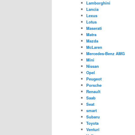
Lamborghini
Lancia
Lexus
Lotus
Maserati
Matra
Mazda
McLaren
Mercedes-Benz AMG
Mini
Nissan
Opel
Peugeot
Porsche
Renault
Saab
Seat
smart
Subaru
Toyota
Venturi