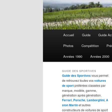
Menu
Accueil
Guide
Guide Ach
Aller
principal
Photos
Compétition
Pré
au
Années 1990
Années 2000
contenu
GUIDE DES SPORTIVES
principal
Guide des Sportives
vous permet
de retrouvez toutes vos
voitures
de sport
préférées classées par
marque, modèle, gamme,
génération après génération.
Ferrari
,
Porsche
,
Lamborghini
,
A
ston Martin
et autres
constructeurs de voitures de sport