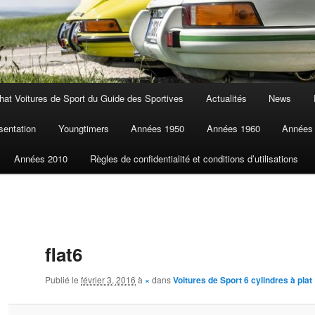
at Voitures de Sport du Guide des Sportives
Actualités
News
sentation
Youngtimers
Années 1950
Années 1960
Années
Années 2010
Règles de confidentialité et conditions d’utilisations
flat6
Publié le
février 3, 2016
à
×
dans
Voitures de Sport 6 cylindres à plat