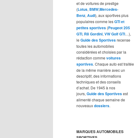
et de voitures de prestige
(
Lotus
,
BMW
,
Mercedes-
Benz
,
Audi
), aux sportives plus
populaires comme les
GTI et
petites sportives
(
Peugeot 205
GTI
,
R8 Gordini
,
VW Golf GTI
…),
le
Guide des Sportives
recense
toutes les automobiles
considérées et choisies par la
rédaction comme
voitures
sportives
. Chaque auto est traitée
de la même manière avec un
descriptif, des informations
techniques et des conseils
d’achat. De 1945 à nos
jours,
Guide des Sportives
est
alimenté chaque semaine de
nouveaux
dossiers
.
MARQUES AUTOMOBILES
SPORTIVES