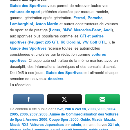
Guide des Sportives
vous permet de retrouver toutes vos
voitures de sport
préférées classées par marque, modèle,
gamme, génération après génération.
Ferrari
,
Porsche
,
Lamborghini
,
Aston Martin
et autres constructeurs de voitures
de sport et de prestige
(
Lotus
,
BMW
,
Mercedes-Benz
,
Audi
),
aux sportives plus populaires comme les
GTI et petites
sportives
(
Peugeot 205 GTI
,
R8 Gordini
,
VW Golf GTI
…), le
Guide des Sportives
recense toutes les automobiles
considérées et choisies par la rédaction comme
voitures
sportives
. Chaque auto est traitée de la même manière avec un
descriptif, des informations techniques et des conseils d’achat.
De 1945 à nos jours,
Guide des Sportives
est alimenté chaque
semaine de nouveaux
dossiers
.
La rédaction
Ce contenu a été publié dans
2+2
,
200 à 249 ch
,
2003
,
2003
,
2004
,
2005
,
2006
,
2007
,
2008
,
Année de Commercialisation des Voitures
de Sport
,
Années 2000
,
Coupé Sport 2000
,
Guide
,
Mazda
,
Mazda
,
Mazda RX8
,
Voitures Japonaises
par
admin
, et marqué avec
231 ch
,
birotor
,
boîte 6 rapports
,
coupé sportif japonais
,
guide achat