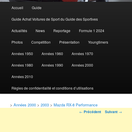
Menu
Accueil
Guide
Aller
principal
Guide Achat Voitures de Sport du Guide des Sportives
au
Actualités
News
Reportage
Formule 1 2024
contenu
Photos
Compétition
Présentation
Youngtimers
principal
Années 1950
Années 1960
Années 1970
Années 1980
Années 1990
Années 2000
Années 2010
Règles de confidentialité et conditions d’utilisations
>
Années 2000
>
2003
>
Mazda RX-8 Performance
Navigation
←
Précédent
Suivant
→
des
articles