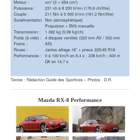
Moteur :
cm³ (2 × 654 cm³)
Puissance :
231 ch à 8 200 tr/mn (176,6 ch/litre)
Couple :
211 Nm à 5 500 tr/mn (161,2 Nm/litre)
Suralimentation
Non (atmosphérique)
:
Propulsion + BV6 manuelle
Transmission :
1 382 kg (5,98 kg/ch)
Poids (à vide) :
4 disques ventilés (323 mm AV / 302 mm
Freins :
AR)
Roues :
Jantes alliage 18″ + pneus 225/45 R18
Performances :
0 à 100 km/h en 6,4 s ; 238 km/h ; 400 m
DA en 14,7 s
Textes : Rédaction Guide des Sportives – Photos : D.R.
Mazda RX-8 Performance