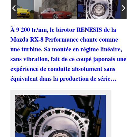
À 9 200 tr/mn, le birotor RENESIS de la
Mazda RX-8 Performance chante comme
une turbine. Sa montée en régime linéaire,
sans vibration, fait de ce coupé japonais une
expérience de conduite absolument sans
équivalent dans la production de série…