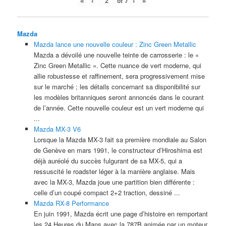
«
‹
of
7
›
»
Mazda
Mazda lance une nouvelle couleur : Zinc Green Metallic
Mazda a dévoilé une nouvelle teinte de carrosserie : le «
Zinc Green Metallic ». Cette nuance de vert moderne, qui
allie robustesse et raffinement, sera progressivement mise
sur le marché ; les détails concernant sa disponibilité sur
les modèles britanniques seront annoncés dans le courant
de l’année. Cette nouvelle couleur est un vert moderne qui
...
Mazda MX-3 V6
Lorsque la Mazda MX-3 fait sa première mondiale au Salon
de Genève en mars 1991, le constructeur d’Hiroshima est
déjà auréolé du succès fulgurant de sa MX-5, qui a
ressuscité le roadster léger à la manière anglaise. Mais
avec la MX-3, Mazda joue une partition bien différente :
celle d’un coupé compact 2+2 traction, dessiné ...
Mazda RX-8 Performance
En juin 1991, Mazda écrit une page d’histoire en remportant
les 24 Heures du Mans avec la 787B animée par un moteur