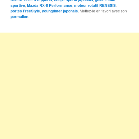
sportive
,
Mazda RX-8 Performance
,
moteur rotatif RENESIS
,
portes FreeStyle
,
youngtimer japonais
. Mettez-le en favori avec son
permalien
.