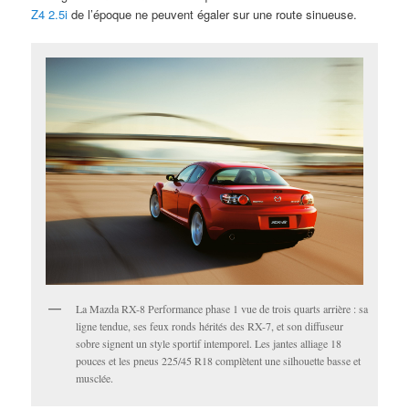
Z4 2.5i
de l’époque ne peuvent égaler sur une route sinueuse.
La Mazda RX-8 Performance phase 1 vue de trois quarts arrière : sa
ligne tendue, ses feux ronds hérités des RX-7, et son diffuseur
sobre signent un style sportif intemporel. Les jantes alliage 18
pouces et les pneus 225/45 R18 complètent une silhouette basse et
musclée.