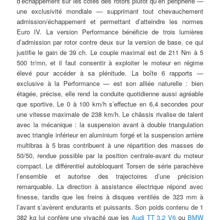
d’échappement sur les côtés des rotors plutôt qu’en périphérie —
une exclusivité mondiale — supprimant tout chevauchement
admission/échappement et permettant d’atteindre les normes
Euro IV. La version Performance bénéficie de trois lumières
d’admission par rotor contre deux sur la version de base, ce qui
justifie le gain de 39 ch. Le couple maximal est de 211 Nm à 5
500 tr/mn, et il faut consentir à exploiter le moteur en régime
élevé pour accéder à sa plénitude. La boîte 6 rapports —
exclusive à la Performance — est son alliée naturelle : bien
étagée, précise, elle rend la conduite quotidienne aussi agréable
que sportive. Le 0 à 100 km/h s’effectue en 6,4 secondes pour
une vitesse maximale de 238 km/h. Le châssis rivalise de talent
avec la mécanique : la suspension avant à double triangulation
avec triangle inférieur en aluminium forgé et la suspension arrière
multibras à 5 bras contribuent à une répartition des masses de
50/50, rendue possible par la position centrale-avant du moteur
compact. Le différentiel autobloquant Torsen de série parachève
l’ensemble et autorise des trajectoires d’une précision
remarquable. La direction à assistance électrique répond avec
finesse, tandis que les freins à disques ventilés de 323 mm à
l’avant s’avèrent endurants et puissants. Son poids contenu de 1
382 kg lui confère une vivacité que les
Audi TT 3.2 V6
ou
BMW