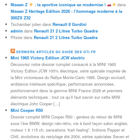
Nissan Z
: la sportive iconique se modernise !
dans
Nissan Z Heritage Edition 2026 : l’hommage moderne à la
300ZX Z32
Tschamber julien
dans
Renault 8 Gordini
admin
dans
Renault 21 2 Litres Turbo Quadra
Pfister
dans
Renault 21 2 Litres Turbo Quadra
DERNIERS ARTICLES DU GUIDE DES GTI.FR
Mini 1965 Victory Edition JCW electric
Découvrez notre dossier complet consacré à la MINI 1965
Victory Edition JCW 100% électrique, série spéciale inspirée de
la Mini victorieuse du Rallye Monte-Carlo 1965. Design exclusif,
ambiance intérieure spécifique, performances annoncées,
positionnement dans la gamme MINI France 2026 et premiers
éléments techniques : tout ce qu’il faut savoir sur cette MINI
électrique John Cooper […]
Mini Cooper R50
Dossier complet MINI Cooper R50 : genèse du retour de MINI
sous l’ère BMW, design néo-rétro, vie à bord façon salon anglais,
moteur 1.6 115 ch, sensations “kart feeling”, finitions Pepper et
Chili, évolutions du restylage été 2004, séries spéciales Seven et