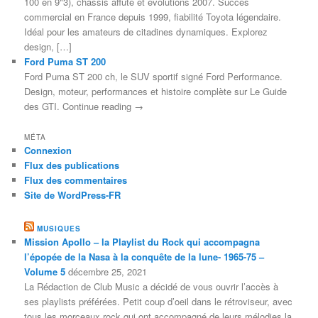
100 en 9"3), châssis affûté et évolutions 2007. Succès
commercial en France depuis 1999, fiabilité Toyota légendaire.
Idéal pour les amateurs de citadines dynamiques. Explorez
design, […]
Ford Puma ST 200
Ford Puma ST 200 ch, le SUV sportif signé Ford Performance.
Design, moteur, performances et histoire complète sur Le Guide
des GTI. Continue reading →
MÉTA
Connexion
Flux des publications
Flux des commentaires
Site de WordPress-FR
MUSIQUES
Mission Apollo – la Playlist du Rock qui accompagna
l’épopée de la Nasa à la conquête de la lune- 1965-75 –
Volume 5
décembre 25, 2021
La Rédaction de Club Music a décidé de vous ouvrir l’accès à
ses playlists préférées. Petit coup d’oeil dans le rétroviseur, avec
tous les morceaux rock qui ont accompagné de leurs mélodies la