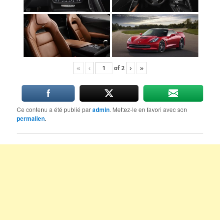
«
‹
of
2
›
»
Ce contenu a été publié par
admin
. Mettez-le en favori avec son
permalien
.