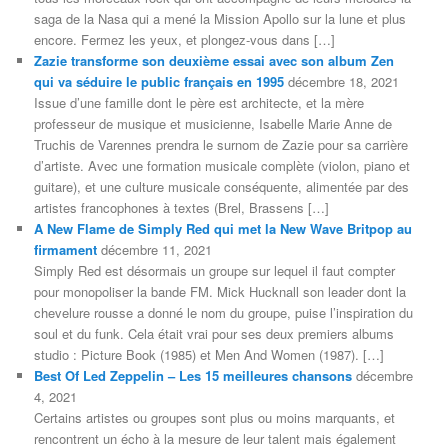
saga de la Nasa qui a mené la Mission Apollo sur la lune et plus
encore. Fermez les yeux, et plongez-vous dans […]
Zazie transforme son deuxième essai avec son album Zen
qui va séduire le public français en 1995
décembre 18, 2021
Issue d’une famille dont le père est architecte, et la mère
professeur de musique et musicienne, Isabelle Marie Anne de
Truchis de Varennes prendra le surnom de Zazie pour sa carrière
d’artiste. Avec une formation musicale complète (violon, piano et
guitare), et une culture musicale conséquente, alimentée par des
artistes francophones à textes (Brel, Brassens […]
A New Flame de Simply Red qui met la New Wave Britpop au
firmament
décembre 11, 2021
Simply Red est désormais un groupe sur lequel il faut compter
pour monopoliser la bande FM. Mick Hucknall son leader dont la
chevelure rousse a donné le nom du groupe, puise l’inspiration du
soul et du funk. Cela était vrai pour ses deux premiers albums
studio : Picture Book (1985) et Men And Women (1987). […]
Best Of Led Zeppelin – Les 15 meilleures chansons
décembre
4, 2021
Certains artistes ou groupes sont plus ou moins marquants, et
rencontrent un écho à la mesure de leur talent mais également