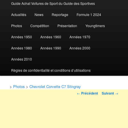
Guide Achat Voitures de Sport du Guide des Sportives
au
Actualités
News
Reportage
Formule 1 2024
contenu
Photos
Compétition
Présentation
Youngtimers
principal
Années 1950
Années 1960
Années 1970
Années 1980
Années 1990
Années 2000
Années 2010
Règles de confidentialité et conditions d’utilisations
>
Photos
>
Chevrolet Corvette C7 Stingray
Navigation
←
Précédent
Suivant
→
des
articles