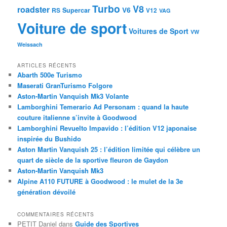
Turbo
V8
roadster
V6
RS
Supercar
V12
VAG
Voiture de sport
Voitures de Sport
VW
Weissach
ARTICLES RÉCENTS
Abarth 500e Turismo
Maserati GranTurismo Folgore
Aston-Martin Vanquish Mk3 Volante
Lamborghini Temerario Ad Personam : quand la haute
couture italienne s’invite à Goodwood
Lamborghini Revuelto Impavido : l’édition V12 japonaise
inspirée du Bushido
Aston Martin Vanquish 25 : l’édition limitée qui célèbre un
quart de siècle de la sportive fleuron de Gaydon
Aston-Martin Vanquish Mk3
Alpine A110 FUTURE à Goodwood : le mulet de la 3e
génération dévoilé
COMMENTAIRES RÉCENTS
PETIT Daniel
dans
Guide des Sportives