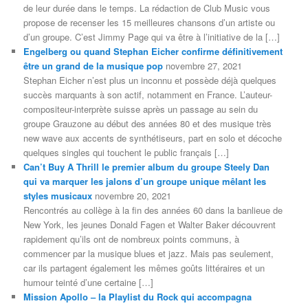
de leur durée dans le temps. La rédaction de Club Music vous
propose de recenser les 15 meilleures chansons d’un artiste ou
d’un groupe. C’est Jimmy Page qui va être à l’initiative de la […]
Engelberg ou quand Stephan Eicher confirme définitivement
être un grand de la musique pop
novembre 27, 2021
Stephan Eicher n’est plus un inconnu et possède déjà quelques
succès marquants à son actif, notamment en France. L’auteur-
compositeur-interprète suisse après un passage au sein du
groupe Grauzone au début des années 80 et des musique très
new wave aux accents de synthétiseurs, part en solo et décoche
quelques singles qui touchent le public français […]
Can’t Buy A Thrill le premier album du groupe Steely Dan
qui va marquer les jalons d’un groupe unique mêlant les
styles musicaux
novembre 20, 2021
Rencontrés au collège à la fin des années 60 dans la banlieue de
New York, les jeunes Donald Fagen et Walter Baker découvrent
rapidement qu’ils ont de nombreux points communs, à
commencer par la musique blues et jazz. Mais pas seulement,
car ils partagent également les mêmes goûts littéraires et un
humour teinté d’une certaine […]
Mission Apollo – la Playlist du Rock qui accompagna