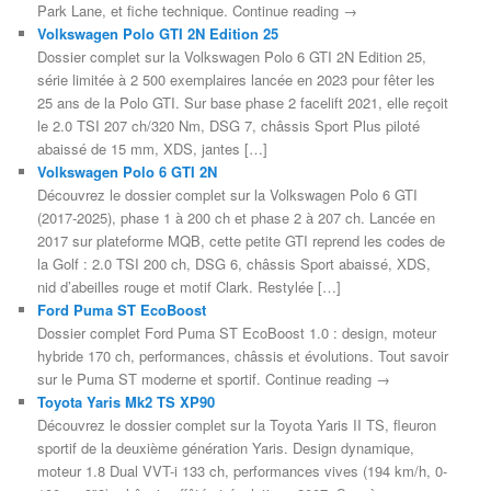
Park Lane, et fiche technique. Continue reading →
Volkswagen Polo GTI 2N Edition 25
Dossier complet sur la Volkswagen Polo 6 GTI 2N Edition 25,
série limitée à 2 500 exemplaires lancée en 2023 pour fêter les
25 ans de la Polo GTI. Sur base phase 2 facelift 2021, elle reçoit
le 2.0 TSI 207 ch/320 Nm, DSG 7, châssis Sport Plus piloté
abaissé de 15 mm, XDS, jantes […]
Volkswagen Polo 6 GTI 2N
Découvrez le dossier complet sur la Volkswagen Polo 6 GTI
(2017-2025), phase 1 à 200 ch et phase 2 à 207 ch. Lancée en
2017 sur plateforme MQB, cette petite GTI reprend les codes de
la Golf : 2.0 TSI 200 ch, DSG 6, châssis Sport abaissé, XDS,
nid d’abeilles rouge et motif Clark. Restylée […]
Ford Puma ST EcoBoost
Dossier complet Ford Puma ST EcoBoost 1.0 : design, moteur
hybride 170 ch, performances, châssis et évolutions. Tout savoir
sur le Puma ST moderne et sportif. Continue reading →
Toyota Yaris Mk2 TS XP90
Découvrez le dossier complet sur la Toyota Yaris II TS, fleuron
sportif de la deuxième génération Yaris. Design dynamique,
moteur 1.8 Dual VVT-i 133 ch, performances vives (194 km/h, 0-