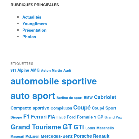
RUBRIQUES PRINCIPALES
Actualités
Youngtimers
Présentation
Photos
ÉTIQUETTES
Alpine
AMG
911
Audi
Aston Martin
automobile sportive
auto sport
Cabriolet
BMW
Berline de sport
Coupé
Compacte sportive
Coupé Sport
Compétition
F1
Ferrari
FIA
Ford
GP
Formule 1
Flat 6
Dieppe
Grand Prix
GT
Grand Tourisme
GTI
Lotus
Maranello
Porsche
Mercedes-Benz
Renault
McLaren
Maserati