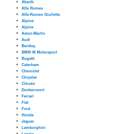
Abarth
Alfa Romeo
Alfa-Romeo Giulietta
Alpina
Alpine
Aston-Martin
Audi
Bentley
BMW M Motorsport
Bugatti
Caterham
Chevrolet
Chrysler
Citroën
Donkervoort
Ferrari
Fiat
Ford
Honda
Jaguar
Lamborghini
Lancia