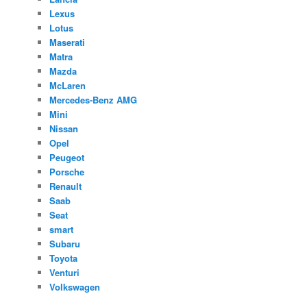
Lexus
Lotus
Maserati
Matra
Mazda
McLaren
Mercedes-Benz AMG
Mini
Nissan
Opel
Peugeot
Porsche
Renault
Saab
Seat
smart
Subaru
Toyota
Venturi
Volkswagen