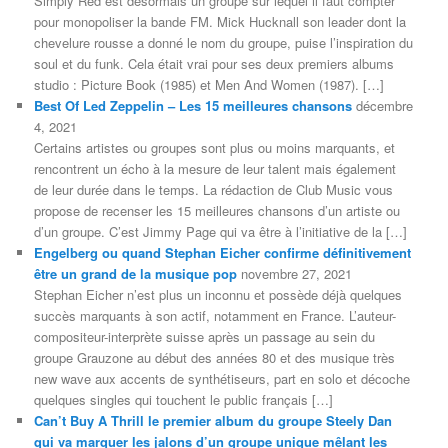
Simply Red est désormais un groupe sur lequel il faut compter
pour monopoliser la bande FM. Mick Hucknall son leader dont la
chevelure rousse a donné le nom du groupe, puise l’inspiration du
soul et du funk. Cela était vrai pour ses deux premiers albums
studio : Picture Book (1985) et Men And Women (1987). […]
Best Of Led Zeppelin – Les 15 meilleures chansons
décembre
4, 2021
Certains artistes ou groupes sont plus ou moins marquants, et
rencontrent un écho à la mesure de leur talent mais également
de leur durée dans le temps. La rédaction de Club Music vous
propose de recenser les 15 meilleures chansons d’un artiste ou
d’un groupe. C’est Jimmy Page qui va être à l’initiative de la […]
Engelberg ou quand Stephan Eicher confirme définitivement
être un grand de la musique pop
novembre 27, 2021
Stephan Eicher n’est plus un inconnu et possède déjà quelques
succès marquants à son actif, notamment en France. L’auteur-
compositeur-interprète suisse après un passage au sein du
groupe Grauzone au début des années 80 et des musique très
new wave aux accents de synthétiseurs, part en solo et décoche
quelques singles qui touchent le public français […]
Can’t Buy A Thrill le premier album du groupe Steely Dan
qui va marquer les jalons d’un groupe unique mêlant les