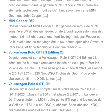
positionnement dans la gamme MINI France 2026 et premiers
éléments techniques : tout ce qu’il faut savoir sur cette MINI
électrique John Cooper […]
Mini Cooper R50
Dossier complet MINI Cooper R50 : genèse du retour de MINI
sous l’ère BMW, design néo-rétro, vie à bord façon salon anglais,
moteur 1.6 115 ch, sensations “kart feeling”, finitions Pepper et
Chili, évolutions du restylage été 2004, séries spéciales Seven et
Park Lane, et fiche technique. Continue reading →
Volkswagen Polo GTI 2N Edition 25
Dossier complet sur la Volkswagen Polo 6 GTI 2N Edition 25,
série limitée à 2 500 exemplaires lancée en 2023 pour fêter les
25 ans de la Polo GTI. Sur base phase 2 facelift 2021, elle reçoit
le 2.0 TSI 207 ch/320 Nm, DSG 7, châssis Sport Plus piloté
abaissé de 15 mm, XDS, jantes […]
Volkswagen Polo 6 GTI 2N
Découvrez le dossier complet sur la Volkswagen Polo 6 GTI
(2017-2025), phase 1 à 200 ch et phase 2 à 207 ch. Lancée en
2017 sur plateforme MQB, cette petite GTI reprend les codes de
la Golf : 2.0 TSI 200 ch, DSG 6, châssis Sport abaissé, XDS,
nid d’abeilles rouge et motif Clark. Restylée […]