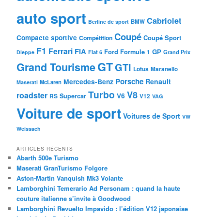
auto sport
Cabriolet
BMW
Berline de sport
Coupé
Compacte sportive
Coupé Sport
Compétition
F1
Ferrari
FIA
Ford
GP
Formule 1
Flat 6
Dieppe
Grand Prix
GT
Grand Tourisme
GTI
Lotus
Maranello
Porsche
Mercedes-Benz
Renault
McLaren
Maserati
Turbo
V8
roadster
V6
RS
Supercar
V12
VAG
Voiture de sport
Voitures de Sport
VW
Weissach
ARTICLES RÉCENTS
Abarth 500e Turismo
Maserati GranTurismo Folgore
Aston-Martin Vanquish Mk3 Volante
Lamborghini Temerario Ad Personam : quand la haute
couture italienne s’invite à Goodwood
Lamborghini Revuelto Impavido : l’édition V12 japonaise