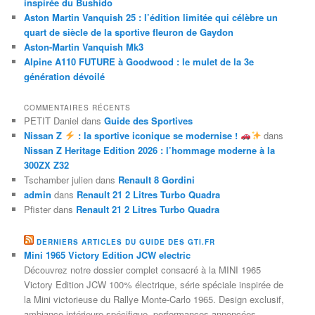
inspirée du Bushido
Aston Martin Vanquish 25 : l’édition limitée qui célèbre un
quart de siècle de la sportive fleuron de Gaydon
Aston-Martin Vanquish Mk3
Alpine A110 FUTURE à Goodwood : le mulet de la 3e
génération dévoilé
COMMENTAIRES RÉCENTS
PETIT Daniel
dans
Guide des Sportives
Nissan Z
: la sportive iconique se modernise !
dans
Nissan Z Heritage Edition 2026 : l’hommage moderne à la
300ZX Z32
Tschamber julien
dans
Renault 8 Gordini
admin
dans
Renault 21 2 Litres Turbo Quadra
Pfister
dans
Renault 21 2 Litres Turbo Quadra
DERNIERS ARTICLES DU GUIDE DES GTI.FR
Mini 1965 Victory Edition JCW electric
Découvrez notre dossier complet consacré à la MINI 1965
Victory Edition JCW 100% électrique, série spéciale inspirée de
la Mini victorieuse du Rallye Monte-Carlo 1965. Design exclusif,
ambiance intérieure spécifique, performances annoncées,