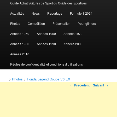
Guide Achat Voitures de Sport du Guide des Sportives
au
Actualités
News
Reportage
Formule 1 2024
contenu
Photos
Compétition
Présentation
Youngtimers
principal
Années 1950
Années 1960
Années 1970
Années 1980
Années 1990
Années 2000
Années 2010
Règles de confidentialité et conditions d’utilisations
>
Photos
>
Honda Legend Coupé V6 EX
Navigation
←
Précédent
Suivant
→
des
articles