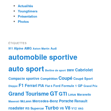
Actualités
Youngtimers
Présentation
Photos
ÉTIQUETTES
Alpine
AMG
911
Audi
Aston Martin
automobile sportive
auto sport
Cabriolet
BMW
Berline de sport
Coupé
Compacte sportive
Coupé Sport
Compétition
F1
Ferrari
FIA
Ford
GP
Formule 1
Flat 6
Dieppe
Grand Prix
GT
Grand Tourisme
GTI
Lotus
Maranello
Porsche
Mercedes-Benz
Renault
McLaren
Maserati
Turbo
V8
roadster
V6
RS
Supercar
V12
VAG