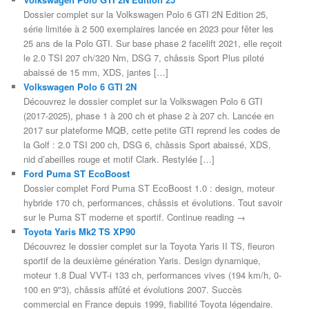
Dossier complet sur la Volkswagen Polo 6 GTI 2N Edition 25,
série limitée à 2 500 exemplaires lancée en 2023 pour fêter les
25 ans de la Polo GTI. Sur base phase 2 facelift 2021, elle reçoit
le 2.0 TSI 207 ch/320 Nm, DSG 7, châssis Sport Plus piloté
abaissé de 15 mm, XDS, jantes […]
Volkswagen Polo 6 GTI 2N
Découvrez le dossier complet sur la Volkswagen Polo 6 GTI
(2017-2025), phase 1 à 200 ch et phase 2 à 207 ch. Lancée en
2017 sur plateforme MQB, cette petite GTI reprend les codes de
la Golf : 2.0 TSI 200 ch, DSG 6, châssis Sport abaissé, XDS,
nid d’abeilles rouge et motif Clark. Restylée […]
Ford Puma ST EcoBoost
Dossier complet Ford Puma ST EcoBoost 1.0 : design, moteur
hybride 170 ch, performances, châssis et évolutions. Tout savoir
sur le Puma ST moderne et sportif. Continue reading →
Toyota Yaris Mk2 TS XP90
Découvrez le dossier complet sur la Toyota Yaris II TS, fleuron
sportif de la deuxième génération Yaris. Design dynamique,
moteur 1.8 Dual VVT-i 133 ch, performances vives (194 km/h, 0-
100 en 9"3), châssis affûté et évolutions 2007. Succès
commercial en France depuis 1999, fiabilité Toyota légendaire.