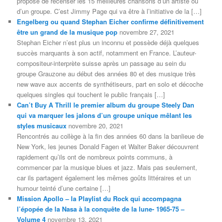
propose de recenser les 15 meilleures chansons d’un artiste ou
d’un groupe. C’est Jimmy Page qui va être à l’initiative de la […]
Engelberg ou quand Stephan Eicher confirme définitivement
être un grand de la musique pop
novembre 27, 2021
Stephan Eicher n’est plus un inconnu et possède déjà quelques
succès marquants à son actif, notamment en France. L’auteur-
compositeur-interprète suisse après un passage au sein du
groupe Grauzone au début des années 80 et des musique très
new wave aux accents de synthétiseurs, part en solo et décoche
quelques singles qui touchent le public français […]
Can’t Buy A Thrill le premier album du groupe Steely Dan
qui va marquer les jalons d’un groupe unique mêlant les
styles musicaux
novembre 20, 2021
Rencontrés au collège à la fin des années 60 dans la banlieue de
New York, les jeunes Donald Fagen et Walter Baker découvrent
rapidement qu’ils ont de nombreux points communs, à
commencer par la musique blues et jazz. Mais pas seulement,
car ils partagent également les mêmes goûts littéraires et un
humour teinté d’une certaine […]
Mission Apollo – la Playlist du Rock qui accompagna
l’épopée de la Nasa à la conquête de la lune- 1965-75 –
Volume 4
novembre 13, 2021