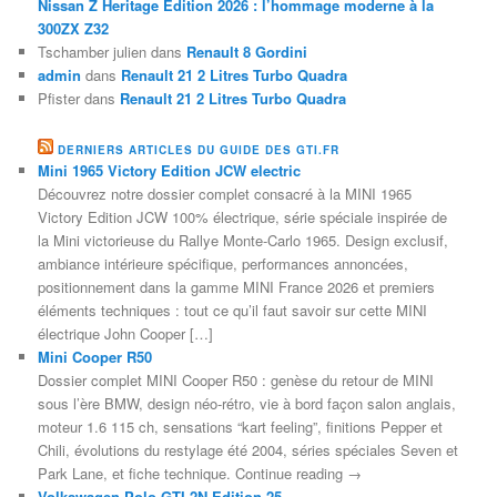
Nissan Z Heritage Edition 2026 : l’hommage moderne à la
300ZX Z32
Tschamber julien
dans
Renault 8 Gordini
admin
dans
Renault 21 2 Litres Turbo Quadra
Pfister
dans
Renault 21 2 Litres Turbo Quadra
DERNIERS ARTICLES DU GUIDE DES GTI.FR
Mini 1965 Victory Edition JCW electric
Découvrez notre dossier complet consacré à la MINI 1965
Victory Edition JCW 100% électrique, série spéciale inspirée de
la Mini victorieuse du Rallye Monte-Carlo 1965. Design exclusif,
ambiance intérieure spécifique, performances annoncées,
positionnement dans la gamme MINI France 2026 et premiers
éléments techniques : tout ce qu’il faut savoir sur cette MINI
électrique John Cooper […]
Mini Cooper R50
Dossier complet MINI Cooper R50 : genèse du retour de MINI
sous l’ère BMW, design néo-rétro, vie à bord façon salon anglais,
moteur 1.6 115 ch, sensations “kart feeling”, finitions Pepper et
Chili, évolutions du restylage été 2004, séries spéciales Seven et
Park Lane, et fiche technique. Continue reading →
Volkswagen Polo GTI 2N Edition 25