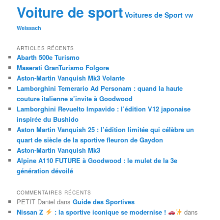
Voiture de sport
Voitures de Sport
VW
Weissach
ARTICLES RÉCENTS
Abarth 500e Turismo
Maserati GranTurismo Folgore
Aston-Martin Vanquish Mk3 Volante
Lamborghini Temerario Ad Personam : quand la haute
couture italienne s’invite à Goodwood
Lamborghini Revuelto Impavido : l’édition V12 japonaise
inspirée du Bushido
Aston Martin Vanquish 25 : l’édition limitée qui célèbre un
quart de siècle de la sportive fleuron de Gaydon
Aston-Martin Vanquish Mk3
Alpine A110 FUTURE à Goodwood : le mulet de la 3e
génération dévoilé
COMMENTAIRES RÉCENTS
PETIT Daniel
dans
Guide des Sportives
Nissan Z
: la sportive iconique se modernise !
dans