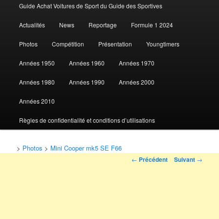
Guide Achat Voitures de Sport du Guide des Sportives
au
Actualités
News
Reportage
Formule 1 2024
contenu
Photos
Compétition
Présentation
Youngtimers
principal
Années 1950
Années 1960
Années 1970
Années 1980
Années 1990
Années 2000
Années 2010
Règles de confidentialité et conditions d’utilisations
>
Photos
>
Mini Cooper mk5 SE F66
Navigation
←
Précédent
Suivant
→
des
articles