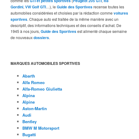
comme les
GTI et petites sportives
(
Peugeot 205 GTI
,
R8
Gordini
,
VW Golf GTI
…), le
Guide des Sportives
recense toutes les
automobiles considérées et choisies par la rédaction comme
voitures
sportives
. Chaque auto est traitée de la même manière avec un
descriptif, des informations techniques et des conseils d’achat. De
1945 à nos jours,
Guide des Sportives
est alimenté chaque semaine
de nouveaux
dossiers
.
MARQUES AUTOMOBILES SPORTIVES
Abarth
Alfa Romeo
Alfa-Romeo Giulietta
Alpina
Alpine
Aston-Martin
Audi
Bentley
BMW M Motorsport
Bugatti