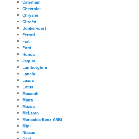
Caterham
Chevrolet
Chrysler
Citroën
Donkervoort
Ferrari
Fiat
Ford
Honda
Jaguar
Lamborghini
Lancia
Lexus
Lotus
Maserati
Matra
Mazda
McLaren
Mercedes-Benz AMG
Mini
Nissan
Opel