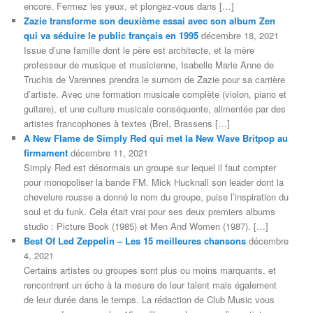
encore. Fermez les yeux, et plongez-vous dans […]
Zazie transforme son deuxième essai avec son album Zen
qui va séduire le public français en 1995
décembre 18, 2021
Issue d’une famille dont le père est architecte, et la mère
professeur de musique et musicienne, Isabelle Marie Anne de
Truchis de Varennes prendra le surnom de Zazie pour sa carrière
d’artiste. Avec une formation musicale complète (violon, piano et
guitare), et une culture musicale conséquente, alimentée par des
artistes francophones à textes (Brel, Brassens […]
A New Flame de Simply Red qui met la New Wave Britpop au
firmament
décembre 11, 2021
Simply Red est désormais un groupe sur lequel il faut compter
pour monopoliser la bande FM. Mick Hucknall son leader dont la
chevelure rousse a donné le nom du groupe, puise l’inspiration du
soul et du funk. Cela était vrai pour ses deux premiers albums
studio : Picture Book (1985) et Men And Women (1987). […]
Best Of Led Zeppelin – Les 15 meilleures chansons
décembre
4, 2021
Certains artistes ou groupes sont plus ou moins marquants, et
rencontrent un écho à la mesure de leur talent mais également
de leur durée dans le temps. La rédaction de Club Music vous