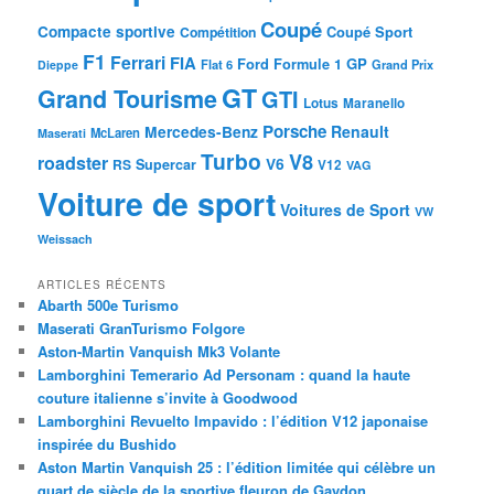
Coupé
Compacte sportive
Coupé Sport
Compétition
F1
Ferrari
FIA
Ford
GP
Formule 1
Flat 6
Dieppe
Grand Prix
GT
Grand Tourisme
GTI
Lotus
Maranello
Porsche
Mercedes-Benz
Renault
McLaren
Maserati
Turbo
V8
roadster
V6
RS
Supercar
V12
VAG
Voiture de sport
Voitures de Sport
VW
Weissach
ARTICLES RÉCENTS
Abarth 500e Turismo
Maserati GranTurismo Folgore
Aston-Martin Vanquish Mk3 Volante
Lamborghini Temerario Ad Personam : quand la haute
couture italienne s’invite à Goodwood
Lamborghini Revuelto Impavido : l’édition V12 japonaise
inspirée du Bushido
Aston Martin Vanquish 25 : l’édition limitée qui célèbre un
quart de siècle de la sportive fleuron de Gaydon