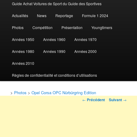
Guide Achat Voitures de Sport du Guide des Sportives
au
Actualités
News
Reportage
Formule 1 2024
contenu
Photos
Compétition
Présentation
Youngtimers
principal
Années 1950
Années 1960
Années 1970
Années 1980
Années 1990
Années 2000
Années 2010
Règles de confidentialité et conditions d’utilisations
>
Photos
>
Opel Corsa OPC Nürbürgring Edition
Navigation
←
Précédent
Suivant
→
des
articles