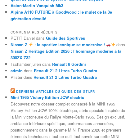
Aston-Martin Vanquish Mk3
Alpine A110 FUTURE à Goodwood : le mulet de la 3e
génération dévoilé
COMMENTAIRES RÉCENTS
PETIT Daniel
dans
Guide des Sportives
Nissan Z
: la sportive iconique se modernise !
dans
Nissan Z Heritage Edition 2026 : l’hommage moderne à la
300ZX Z32
Tschamber julien
dans
Renault 8 Gordini
admin
dans
Renault 21 2 Litres Turbo Quadra
Pfister
dans
Renault 21 2 Litres Turbo Quadra
DERNIERS ARTICLES DU GUIDE DES GTI.FR
Mini 1965 Victory Edition JCW electric
Découvrez notre dossier complet consacré à la MINI 1965
Victory Edition JCW 100% électrique, série spéciale inspirée de
la Mini victorieuse du Rallye Monte-Carlo 1965. Design exclusif,
ambiance intérieure spécifique, performances annoncées,
positionnement dans la gamme MINI France 2026 et premiers
éléments techniques : tout ce qu’il faut savoir sur cette MINI