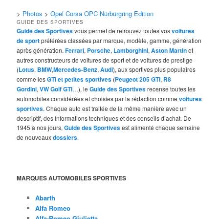
>
Photos
>
Opel Corsa OPC Nürbürgring Edition
GUIDE DES SPORTIVES
Guide des Sportives
vous permet de retrouvez toutes vos
voitures
de sport
préférées classées par marque, modèle, gamme, génération
après génération.
Ferrari
,
Porsche
,
Lamborghini
,
Aston Martin
et
autres constructeurs de voitures de sport et de voitures de prestige
(
Lotus
,
BMW
,
Mercedes-Benz
,
Audi
), aux sportives plus populaires
comme les
GTI et petites sportives
(
Peugeot 205 GTI
,
R8
Gordini
,
VW Golf GTI
…), le
Guide des Sportives
recense toutes les
automobiles considérées et choisies par la rédaction comme
voitures
sportives
. Chaque auto est traitée de la même manière avec un
descriptif, des informations techniques et des conseils d’achat. De
1945 à nos jours,
Guide des Sportives
est alimenté chaque semaine
de nouveaux
dossiers
.
MARQUES AUTOMOBILES SPORTIVES
Abarth
Alfa Romeo
Alfa-Romeo Giulietta