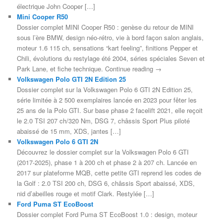
électrique John Cooper […]
Mini Cooper R50
Dossier complet MINI Cooper R50 : genèse du retour de MINI
sous l’ère BMW, design néo-rétro, vie à bord façon salon anglais,
moteur 1.6 115 ch, sensations “kart feeling”, finitions Pepper et
Chili, évolutions du restylage été 2004, séries spéciales Seven et
Park Lane, et fiche technique. Continue reading →
Volkswagen Polo GTI 2N Edition 25
Dossier complet sur la Volkswagen Polo 6 GTI 2N Edition 25,
série limitée à 2 500 exemplaires lancée en 2023 pour fêter les
25 ans de la Polo GTI. Sur base phase 2 facelift 2021, elle reçoit
le 2.0 TSI 207 ch/320 Nm, DSG 7, châssis Sport Plus piloté
abaissé de 15 mm, XDS, jantes […]
Volkswagen Polo 6 GTI 2N
Découvrez le dossier complet sur la Volkswagen Polo 6 GTI
(2017-2025), phase 1 à 200 ch et phase 2 à 207 ch. Lancée en
2017 sur plateforme MQB, cette petite GTI reprend les codes de
la Golf : 2.0 TSI 200 ch, DSG 6, châssis Sport abaissé, XDS,
nid d’abeilles rouge et motif Clark. Restylée […]
Ford Puma ST EcoBoost
Dossier complet Ford Puma ST EcoBoost 1.0 : design, moteur