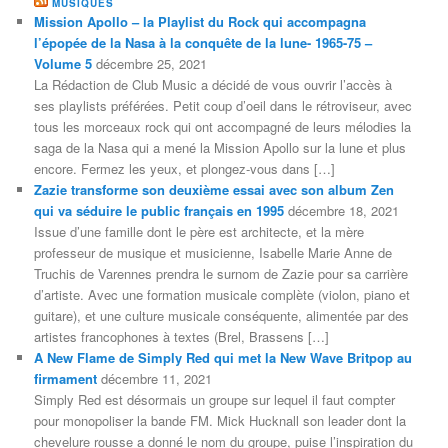
MUSIQUES
Mission Apollo – la Playlist du Rock qui accompagna
l’épopée de la Nasa à la conquête de la lune- 1965-75 –
Volume 5
décembre 25, 2021
La Rédaction de Club Music a décidé de vous ouvrir l’accès à
ses playlists préférées. Petit coup d’oeil dans le rétroviseur, avec
tous les morceaux rock qui ont accompagné de leurs mélodies la
saga de la Nasa qui a mené la Mission Apollo sur la lune et plus
encore. Fermez les yeux, et plongez-vous dans […]
Zazie transforme son deuxième essai avec son album Zen
qui va séduire le public français en 1995
décembre 18, 2021
Issue d’une famille dont le père est architecte, et la mère
professeur de musique et musicienne, Isabelle Marie Anne de
Truchis de Varennes prendra le surnom de Zazie pour sa carrière
d’artiste. Avec une formation musicale complète (violon, piano et
guitare), et une culture musicale conséquente, alimentée par des
artistes francophones à textes (Brel, Brassens […]
A New Flame de Simply Red qui met la New Wave Britpop au
firmament
décembre 11, 2021
Simply Red est désormais un groupe sur lequel il faut compter
pour monopoliser la bande FM. Mick Hucknall son leader dont la
chevelure rousse a donné le nom du groupe, puise l’inspiration du