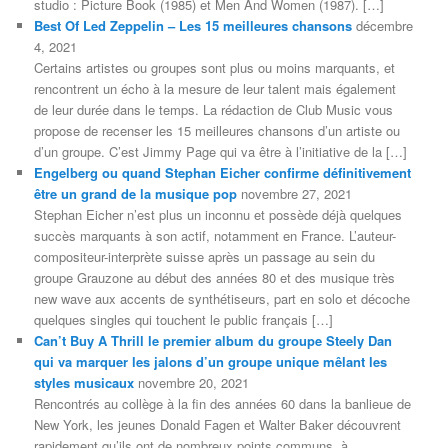
studio : Picture Book (1985) et Men And Women (1987). […]
Best Of Led Zeppelin – Les 15 meilleures chansons
décembre
4, 2021
Certains artistes ou groupes sont plus ou moins marquants, et
rencontrent un écho à la mesure de leur talent mais également
de leur durée dans le temps. La rédaction de Club Music vous
propose de recenser les 15 meilleures chansons d’un artiste ou
d’un groupe. C’est Jimmy Page qui va être à l’initiative de la […]
Engelberg ou quand Stephan Eicher confirme définitivement
être un grand de la musique pop
novembre 27, 2021
Stephan Eicher n’est plus un inconnu et possède déjà quelques
succès marquants à son actif, notamment en France. L’auteur-
compositeur-interprète suisse après un passage au sein du
groupe Grauzone au début des années 80 et des musique très
new wave aux accents de synthétiseurs, part en solo et décoche
quelques singles qui touchent le public français […]
Can’t Buy A Thrill le premier album du groupe Steely Dan
qui va marquer les jalons d’un groupe unique mêlant les
styles musicaux
novembre 20, 2021
Rencontrés au collège à la fin des années 60 dans la banlieue de
New York, les jeunes Donald Fagen et Walter Baker découvrent
rapidement qu’ils ont de nombreux points communs, à