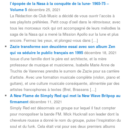
l’épopée de la Nasa à la conquête de la lune- 1965-75 –
Volume 5
décembre 25, 2021
La Rédaction de Club Music a décidé de vous ouvrir l’accès à
ses playlists préférées. Petit coup d’oeil dans le rétroviseur, avec
tous les morceaux rock qui ont accompagné de leurs mélodies la
saga de la Nasa qui a mené la Mission Apollo sur la lune et plus
encore. Fermez les yeux, et plongez-vous dans […]
Zazie transforme son deuxième essai avec son album Zen
qui va séduire le public français en 1995
décembre 18, 2021
Issue d’une famille dont le père est architecte, et la mère
professeur de musique et musicienne, Isabelle Marie Anne de
Truchis de Varennes prendra le surnom de Zazie pour sa carrière
d’artiste. Avec une formation musicale complète (violon, piano et
guitare), et une culture musicale conséquente, alimentée par des
artistes francophones à textes (Brel, Brassens […]
A New Flame de Simply Red qui met la New Wave Britpop au
firmament
décembre 11, 2021
Simply Red est désormais un groupe sur lequel il faut compter
pour monopoliser la bande FM. Mick Hucknall son leader dont la
chevelure rousse a donné le nom du groupe, puise l’inspiration du
soul et du funk. Cela était vrai pour ses deux premiers albums