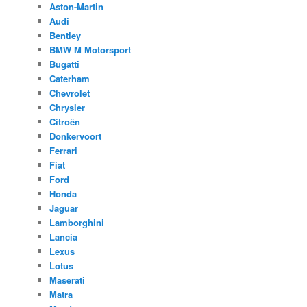
Aston-Martin
Audi
Bentley
BMW M Motorsport
Bugatti
Caterham
Chevrolet
Chrysler
Citroën
Donkervoort
Ferrari
Fiat
Ford
Honda
Jaguar
Lamborghini
Lancia
Lexus
Lotus
Maserati
Matra