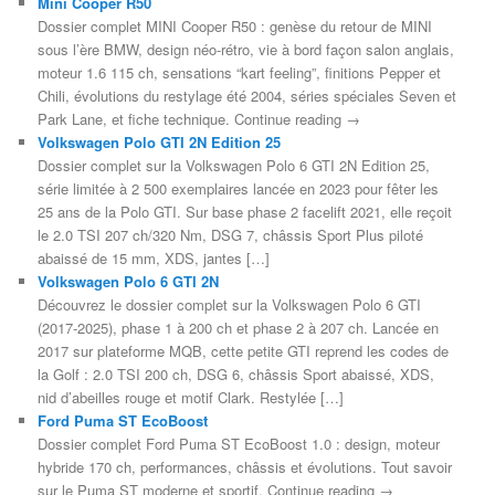
Mini Cooper R50
Dossier complet MINI Cooper R50 : genèse du retour de MINI
sous l’ère BMW, design néo-rétro, vie à bord façon salon anglais,
moteur 1.6 115 ch, sensations “kart feeling”, finitions Pepper et
Chili, évolutions du restylage été 2004, séries spéciales Seven et
Park Lane, et fiche technique. Continue reading →
Volkswagen Polo GTI 2N Edition 25
Dossier complet sur la Volkswagen Polo 6 GTI 2N Edition 25,
série limitée à 2 500 exemplaires lancée en 2023 pour fêter les
25 ans de la Polo GTI. Sur base phase 2 facelift 2021, elle reçoit
le 2.0 TSI 207 ch/320 Nm, DSG 7, châssis Sport Plus piloté
abaissé de 15 mm, XDS, jantes […]
Volkswagen Polo 6 GTI 2N
Découvrez le dossier complet sur la Volkswagen Polo 6 GTI
(2017-2025), phase 1 à 200 ch et phase 2 à 207 ch. Lancée en
2017 sur plateforme MQB, cette petite GTI reprend les codes de
la Golf : 2.0 TSI 200 ch, DSG 6, châssis Sport abaissé, XDS,
nid d’abeilles rouge et motif Clark. Restylée […]
Ford Puma ST EcoBoost
Dossier complet Ford Puma ST EcoBoost 1.0 : design, moteur
hybride 170 ch, performances, châssis et évolutions. Tout savoir
sur le Puma ST moderne et sportif. Continue reading →