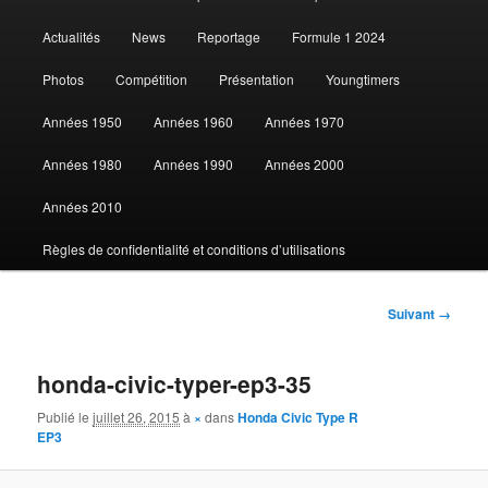
au
Actualités
News
Reportage
Formule 1 2024
contenu
Photos
Compétition
Présentation
Youngtimers
principal
Années 1950
Années 1960
Années 1970
Années 1980
Années 1990
Années 2000
Années 2010
Règles de confidentialité et conditions d’utilisations
Navigation
Suivant →
des
images
honda-civic-typer-ep3-35
Publié le
juillet 26, 2015
à
×
dans
Honda Civic Type R
EP3