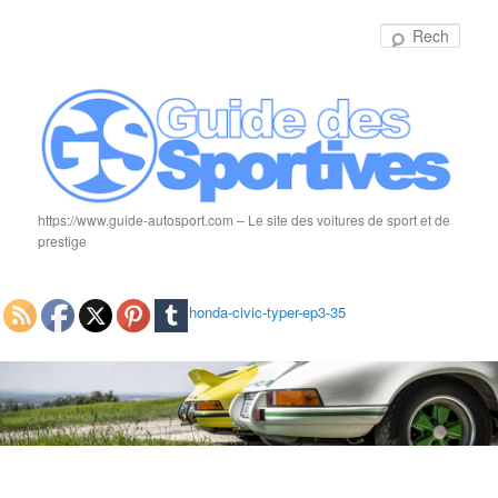
Rech
https://www.guide-autosport.com – Le site des voitures de sport et de
prestige
honda-civic-typer-ep3-35