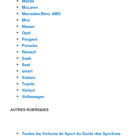
Mazda
McLaren
Mercedes-Benz AMG
Mini
Nissan
Opel
Peugeot
Porsche
Renault
Saab
Seat
smart
Subaru
Toyota
Venturi
Volkswagen
AUTRES RUBRIQUES
Toutes les Voitures de Sport du Guide des Sportives