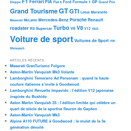
F1
Ferrari
FIA
Ford
GP
Formule 1
Flat 6
Dieppe
Grand Prix
GT
Grand Tourisme
GTI
Lotus
Maranello
Porsche
Mercedes-Benz
Renault
McLaren
Maserati
Turbo
V8
roadster
V6
RS
Supercar
V12
VAG
Voiture de sport
Voitures de Sport
VW
Weissach
ARTICLES RÉCENTS
Maserati GranTurismo Folgore
Aston-Martin Vanquish Mk3 Volante
Lamborghini Temerario Ad Personam : quand la haute
couture italienne s’invite à Goodwood
Lamborghini Revuelto Impavido : l’édition V12 japonaise
inspirée du Bushido
Aston Martin Vanquish 25 : l’édition limitée qui célèbre un
quart de siècle de la sportive fleuron de Gaydon
Aston-Martin Vanquish Mk3
Alpine A110 FUTURE à Goodwood : le mulet de la 3e
génération dévoilé