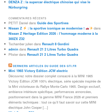
DENZA Z : la supercar électrique chinoise qui vise le
Nürburgring
COMMENTAIRES RÉCENTS
PETIT Daniel
dans
Guide des Sportives
Nissan Z
: la sportive iconique se modernise !
dans
Nissan Z Heritage Edition 2026 : l’hommage moderne à la
300ZX Z32
Tschamber julien
dans
Renault 8 Gordini
admin
dans
Renault 21 2 Litres Turbo Quadra
Pfister
dans
Renault 21 2 Litres Turbo Quadra
DERNIERS ARTICLES DU GUIDE DES GTI.FR
Mini 1965 Victory Edition JCW electric
Découvrez notre dossier complet consacré à la MINI 1965
Victory Edition JCW 100% électrique, série spéciale inspirée de
la Mini victorieuse du Rallye Monte-Carlo 1965. Design exclusif,
ambiance intérieure spécifique, performances annoncées,
positionnement dans la gamme MINI France 2026 et premiers
éléments techniques : tout ce qu’il faut savoir sur cette MINI
électrique John Cooper […]