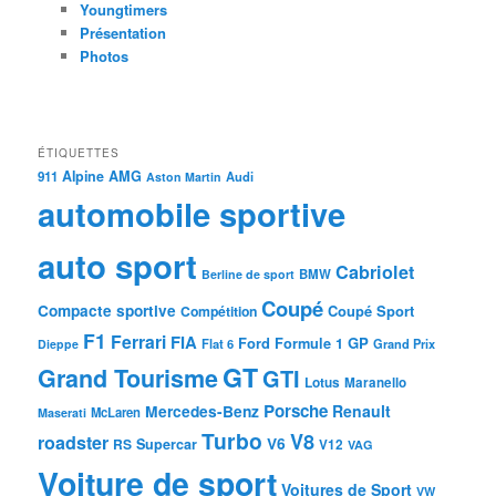
Youngtimers
Présentation
Photos
ÉTIQUETTES
Alpine
AMG
911
Audi
Aston Martin
automobile sportive
auto sport
Cabriolet
BMW
Berline de sport
Coupé
Compacte sportive
Coupé Sport
Compétition
F1
Ferrari
FIA
Ford
GP
Formule 1
Flat 6
Dieppe
Grand Prix
GT
Grand Tourisme
GTI
Lotus
Maranello
Porsche
Mercedes-Benz
Renault
McLaren
Maserati
Turbo
V8
roadster
V6
RS
Supercar
V12
VAG
Voiture de sport
Voitures de Sport
VW