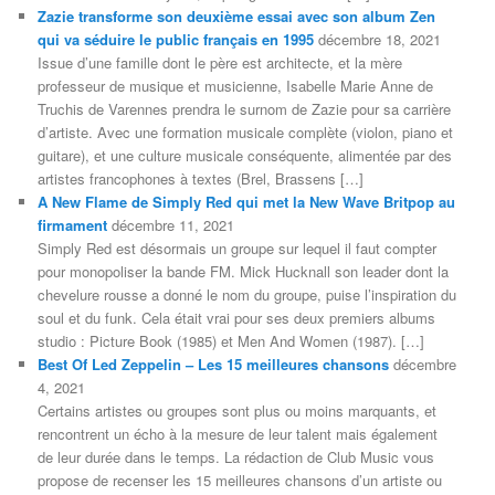
Zazie transforme son deuxième essai avec son album Zen
qui va séduire le public français en 1995
décembre 18, 2021
Issue d’une famille dont le père est architecte, et la mère
professeur de musique et musicienne, Isabelle Marie Anne de
Truchis de Varennes prendra le surnom de Zazie pour sa carrière
d’artiste. Avec une formation musicale complète (violon, piano et
guitare), et une culture musicale conséquente, alimentée par des
artistes francophones à textes (Brel, Brassens […]
A New Flame de Simply Red qui met la New Wave Britpop au
firmament
décembre 11, 2021
Simply Red est désormais un groupe sur lequel il faut compter
pour monopoliser la bande FM. Mick Hucknall son leader dont la
chevelure rousse a donné le nom du groupe, puise l’inspiration du
soul et du funk. Cela était vrai pour ses deux premiers albums
studio : Picture Book (1985) et Men And Women (1987). […]
Best Of Led Zeppelin – Les 15 meilleures chansons
décembre
4, 2021
Certains artistes ou groupes sont plus ou moins marquants, et
rencontrent un écho à la mesure de leur talent mais également
de leur durée dans le temps. La rédaction de Club Music vous
propose de recenser les 15 meilleures chansons d’un artiste ou