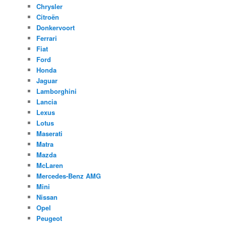
Chrysler
Citroën
Donkervoort
Ferrari
Fiat
Ford
Honda
Jaguar
Lamborghini
Lancia
Lexus
Lotus
Maserati
Matra
Mazda
McLaren
Mercedes-Benz AMG
Mini
Nissan
Opel
Peugeot