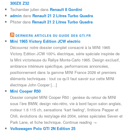
300ZX Z32
Tschamber julien
dans
Renault 8 Gordini
admin
dans
Renault 21 2 Litres Turbo Quadra
Pfister
dans
Renault 21 2 Litres Turbo Quadra
DERNIERS ARTICLES DU GUIDE DES GTI.FR
Mini 1965 Victory Edition JCW electric
Découvrez notre dossier complet consacré à la MINI 1965
Victory Edition JCW 100% électrique, série spéciale inspirée de
la Mini victorieuse du Rallye Monte-Carlo 1965. Design exclusif,
ambiance intérieure spécifique, performances annoncées,
positionnement dans la gamme MINI France 2026 et premiers
éléments techniques : tout ce qu’il faut savoir sur cette MINI
électrique John Cooper […]
Mini Cooper R50
Dossier complet MINI Cooper R50 : genèse du retour de MINI
sous l’ère BMW, design néo-rétro, vie à bord façon salon anglais,
moteur 1.6 115 ch, sensations “kart feeling”, finitions Pepper et
Chili, évolutions du restylage été 2004, séries spéciales Seven et
Park Lane, et fiche technique. Continue reading →
Volkswagen Polo GTI 2N Edition 25