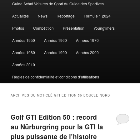
Guide Achat Voitures de Sport du Guide des Sportives
au
au
Actualités
News
Reportage
Formule 1 2024
contenu
contenu
Photos
Compétition
Présentation
Youngtimers
principal
secondaire
Années 1950
Années 1960
Années 1970
Années 1980
Années 1990
Années 2000
Années 2010
Règles de confidentialité et conditions d’utilisations
ARCHIVES DU MOT-CLÉ
GTI EDITION 50 BOUCLE NORD
Golf GTI Edition 50 : record
au Nürburgring pour la GTI la
plus puissante de l’histoire