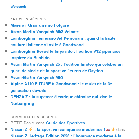
Weissach
ARTICLES RÉCENTS
Maserati GranTurismo Folgore
Aston-Martin Vanquish Mk3 Volante
Lamborghini Temerario Ad Personam : quand la haute
couture italienne s’invite à Goodwood
Lamborghini Revuelto Impavido : l’édition V12 japonaise
inspirée du Bushido
Aston Martin Vanquish 25 : l’édition limitée qui célèbre un
quart de siècle de la sportive fleuron de Gaydon
Aston-Martin Vanquish Mk3
Alpine A110 FUTURE à Goodwood : le mulet de la 3e
génération dévoilé
DENZA Z : la supercar électrique chinoise qui vise le
Nürburgring
COMMENTAIRES RÉCENTS
PETIT Daniel
dans
Guide des Sportives
Nissan Z
: la sportive iconique se modernise !
dans
Nissan Z Heritage Edition 2026 : l’hommage moderne à la