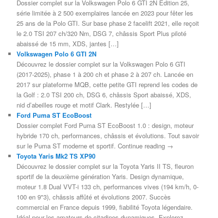
Dossier complet sur la Volkswagen Polo 6 GTI 2N Edition 25,
série limitée à 2 500 exemplaires lancée en 2023 pour fêter les
25 ans de la Polo GTI. Sur base phase 2 facelift 2021, elle reçoit
le 2.0 TSI 207 ch/320 Nm, DSG 7, châssis Sport Plus piloté
abaissé de 15 mm, XDS, jantes […]
Volkswagen Polo 6 GTI 2N
Découvrez le dossier complet sur la Volkswagen Polo 6 GTI
(2017-2025), phase 1 à 200 ch et phase 2 à 207 ch. Lancée en
2017 sur plateforme MQB, cette petite GTI reprend les codes de
la Golf : 2.0 TSI 200 ch, DSG 6, châssis Sport abaissé, XDS,
nid d’abeilles rouge et motif Clark. Restylée […]
Ford Puma ST EcoBoost
Dossier complet Ford Puma ST EcoBoost 1.0 : design, moteur
hybride 170 ch, performances, châssis et évolutions. Tout savoir
sur le Puma ST moderne et sportif. Continue reading →
Toyota Yaris Mk2 TS XP90
Découvrez le dossier complet sur la Toyota Yaris II TS, fleuron
sportif de la deuxième génération Yaris. Design dynamique,
moteur 1.8 Dual VVT-i 133 ch, performances vives (194 km/h, 0-
100 en 9"3), châssis affûté et évolutions 2007. Succès
commercial en France depuis 1999, fiabilité Toyota légendaire.
Idéal pour les amateurs de citadines dynamiques. Explorez