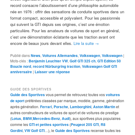
record consacre l’aboutissement d’une philosophie automobile
née en 1976 : offrir des sensations de conduite sportives dans un
format compact, accessible et polyvalent. Pour les passionnés
qui suivent la GTI depuis ses origines, c’est une émotion
particulière. Pour les amateurs de voitures de sport en général,
c’est une démonstration éclatante que les traction avant ont
encore de beaux jours devant elles.
Lire la suite
→
Publié dans
News
,
Voitures Allemandes
,
Volkswagen
,
Volkswagen
|
Mots-clés :
Benjamin Leuchter VW
,
Golf GTI 325 ch
,
GTI Edition 50
Boucle nord
,
record Nürburgring traction
,
Volkswagen Golf GTI
anniversaire
|
Laisser une réponse
GUIDE DES SPORTIVES
Guide des Sportives
vous permet de retrouvez toutes vos
voitures
de sport
préférées classées par marque, modèle, gamme, génération
après génération.
Ferrari
,
Porsche
,
Lamborghini
,
Aston Martin
et
autres constructeurs de voitures de sport et de voitures de prestige
(
Lotus
,
BMW
,
Mercedes-Benz
,
Audi
), aux sportives plus populaires
comme les
GTI et petites sportives
(
Peugeot 205 GTI
,
R8
Gordini
,
VW Golf GTI
…), le
Guide des Sportives
recense toutes les