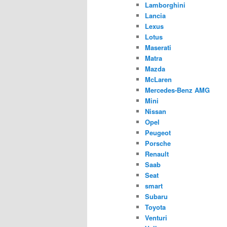
Lamborghini
Lancia
Lexus
Lotus
Maserati
Matra
Mazda
McLaren
Mercedes-Benz AMG
Mini
Nissan
Opel
Peugeot
Porsche
Renault
Saab
Seat
smart
Subaru
Toyota
Venturi