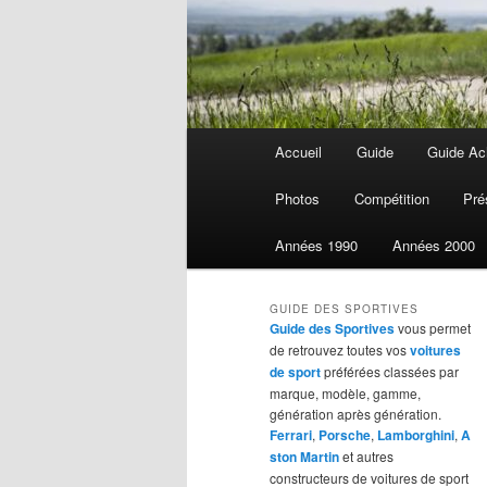
Menu
Accueil
Guide
Guide Ach
Aller
Aller
principal
Photos
Compétition
Pré
au
au
Années 1990
Années 2000
contenu
contenu
GUIDE DES SPORTIVES
principal
secondaire
Guide des Sportives
vous permet
de retrouvez toutes vos
voitures
de sport
préférées classées par
marque, modèle, gamme,
génération après génération.
Ferrari
,
Porsche
,
Lamborghini
,
A
ston Martin
et autres
constructeurs de voitures de sport