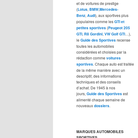
et de voitures de prestige
(
Lotus
,
BMW
,
Mercedes-
Benz
,
Audi
), aux sportives plus
populaires comme les
GTI et
petites sportives
(
Peugeot 205
GTI
,
R8 Gordini
,
VW Golf GTI
…),
le
Guide des Sportives
recense
toutes les automobiles
considérées et choisies par la
rédaction comme
voitures
sportives
. Chaque auto est traitée
de la même manière avec un
descriptif, des informations
techniques et des conseils
d’achat. De 1945 à nos
jours,
Guide des Sportives
est
alimenté chaque semaine de
nouveaux
dossiers
.
MARQUES AUTOMOBILES
SPORTIVES