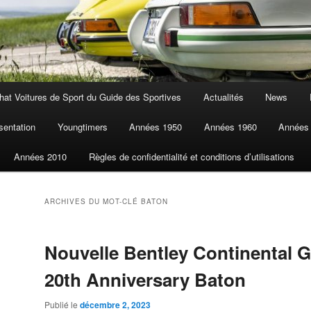
at Voitures de Sport du Guide des Sportives
Actualités
News
sentation
Youngtimers
Années 1950
Années 1960
Années
Années 2010
Règles de confidentialité et conditions d’utilisations
ARCHIVES DU MOT-CLÉ
BATON
Nouvelle Bentley Continental 
20th Anniversary Baton
Publié le
décembre 2, 2023