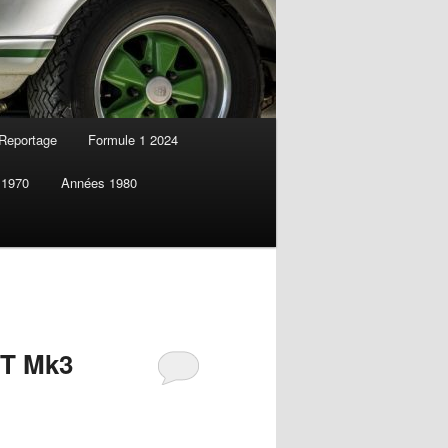
Reportage
Formule 1 2024
 1970
Années 1980
GT Mk3