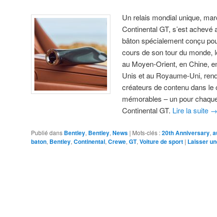
Un relais mondial unique, mar
Continental GT, s’est achevé 
bâton spécialement conçu pour
cours de son tour du monde, l
au Moyen-Orient, en Chine, en
Unis et au Royaume-Uni, rendan
créateurs de contenu dans le 
mémorables – un pour chaque
Continental GT.
Lire la suite
Publié dans
Bentley
,
Bentley
,
News
|
Mots-clés :
20th Anniversary
,
a
baton
,
Bentley
,
Continental
,
Crewe
,
GT
,
Voiture de sport
|
Laisser u