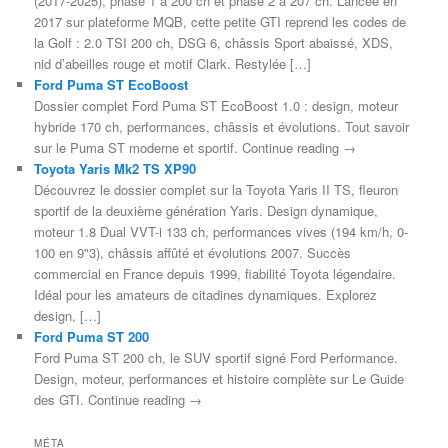
(2017-2025), phase 1 à 200 ch et phase 2 à 207 ch. Lancée en
2017 sur plateforme MQB, cette petite GTI reprend les codes de
la Golf : 2.0 TSI 200 ch, DSG 6, châssis Sport abaissé, XDS,
nid d’abeilles rouge et motif Clark. Restylée […]
Ford Puma ST EcoBoost
Dossier complet Ford Puma ST EcoBoost 1.0 : design, moteur
hybride 170 ch, performances, châssis et évolutions. Tout savoir
sur le Puma ST moderne et sportif. Continue reading →
Toyota Yaris Mk2 TS XP90
Découvrez le dossier complet sur la Toyota Yaris II TS, fleuron
sportif de la deuxième génération Yaris. Design dynamique,
moteur 1.8 Dual VVT-i 133 ch, performances vives (194 km/h, 0-
100 en 9"3), châssis affûté et évolutions 2007. Succès
commercial en France depuis 1999, fiabilité Toyota légendaire.
Idéal pour les amateurs de citadines dynamiques. Explorez
design, […]
Ford Puma ST 200
Ford Puma ST 200 ch, le SUV sportif signé Ford Performance.
Design, moteur, performances et histoire complète sur Le Guide
des GTI. Continue reading →
MÉTA