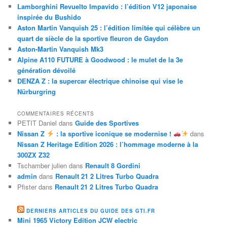
Lamborghini Revuelto Impavido : l’édition V12 japonaise
inspirée du Bushido
Aston Martin Vanquish 25 : l’édition limitée qui célèbre un
quart de siècle de la sportive fleuron de Gaydon
Aston-Martin Vanquish Mk3
Alpine A110 FUTURE à Goodwood : le mulet de la 3e
génération dévoilé
DENZA Z : la supercar électrique chinoise qui vise le
Nürburgring
COMMENTAIRES RÉCENTS
PETIT Daniel
dans
Guide des Sportives
Nissan Z
: la sportive iconique se modernise !
dans
Nissan Z Heritage Edition 2026 : l’hommage moderne à la
300ZX Z32
Tschamber julien
dans
Renault 8 Gordini
admin
dans
Renault 21 2 Litres Turbo Quadra
Pfister
dans
Renault 21 2 Litres Turbo Quadra
DERNIERS ARTICLES DU GUIDE DES GTI.FR
Mini 1965 Victory Edition JCW electric