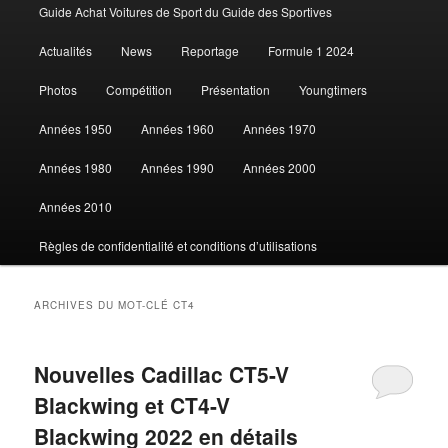
Guide Achat Voitures de Sport du Guide des Sportives
au
au
Actualités
News
Reportage
Formule 1 2024
contenu
contenu
Photos
Compétition
Présentation
Youngtimers
principal
secondaire
Années 1950
Années 1960
Années 1970
Années 1980
Années 1990
Années 2000
Années 2010
Règles de confidentialité et conditions d’utilisations
ARCHIVES DU MOT-CLÉ
CT4
Nouvelles Cadillac CT5-V
Blackwing et CT4-V
Blackwing 2022 en détails