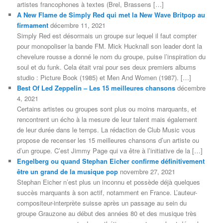
artistes francophones à textes (Brel, Brassens […]
A New Flame de Simply Red qui met la New Wave Britpop au
firmament
décembre 11, 2021
Simply Red est désormais un groupe sur lequel il faut compter
pour monopoliser la bande FM. Mick Hucknall son leader dont la
chevelure rousse a donné le nom du groupe, puise l’inspiration du
soul et du funk. Cela était vrai pour ses deux premiers albums
studio : Picture Book (1985) et Men And Women (1987). […]
Best Of Led Zeppelin – Les 15 meilleures chansons
décembre
4, 2021
Certains artistes ou groupes sont plus ou moins marquants, et
rencontrent un écho à la mesure de leur talent mais également
de leur durée dans le temps. La rédaction de Club Music vous
propose de recenser les 15 meilleures chansons d’un artiste ou
d’un groupe. C’est Jimmy Page qui va être à l’initiative de la […]
Engelberg ou quand Stephan Eicher confirme définitivement
être un grand de la musique pop
novembre 27, 2021
Stephan Eicher n’est plus un inconnu et possède déjà quelques
succès marquants à son actif, notamment en France. L’auteur-
compositeur-interprète suisse après un passage au sein du
groupe Grauzone au début des années 80 et des musique très