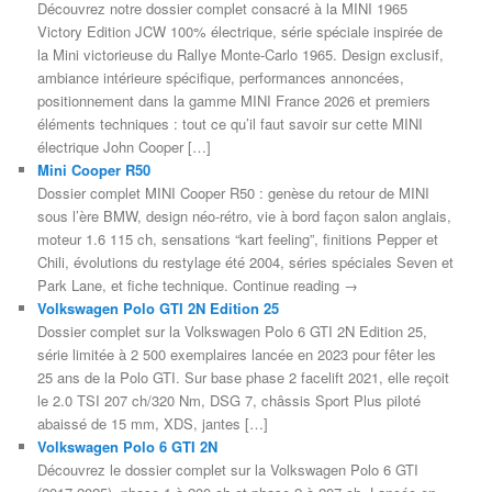
Découvrez notre dossier complet consacré à la MINI 1965
Victory Edition JCW 100% électrique, série spéciale inspirée de
la Mini victorieuse du Rallye Monte-Carlo 1965. Design exclusif,
ambiance intérieure spécifique, performances annoncées,
positionnement dans la gamme MINI France 2026 et premiers
éléments techniques : tout ce qu’il faut savoir sur cette MINI
électrique John Cooper […]
Mini Cooper R50
Dossier complet MINI Cooper R50 : genèse du retour de MINI
sous l’ère BMW, design néo-rétro, vie à bord façon salon anglais,
moteur 1.6 115 ch, sensations “kart feeling”, finitions Pepper et
Chili, évolutions du restylage été 2004, séries spéciales Seven et
Park Lane, et fiche technique. Continue reading →
Volkswagen Polo GTI 2N Edition 25
Dossier complet sur la Volkswagen Polo 6 GTI 2N Edition 25,
série limitée à 2 500 exemplaires lancée en 2023 pour fêter les
25 ans de la Polo GTI. Sur base phase 2 facelift 2021, elle reçoit
le 2.0 TSI 207 ch/320 Nm, DSG 7, châssis Sport Plus piloté
abaissé de 15 mm, XDS, jantes […]
Volkswagen Polo 6 GTI 2N
Découvrez le dossier complet sur la Volkswagen Polo 6 GTI