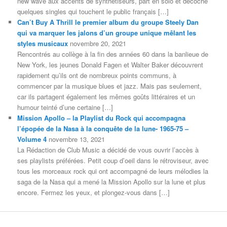
new wave aux accents de synthétiseurs, part en solo et décoche
quelques singles qui touchent le public français […]
Can’t Buy A Thrill le premier album du groupe Steely Dan
qui va marquer les jalons d’un groupe unique mêlant les
styles musicaux
novembre 20, 2021
Rencontrés au collège à la fin des années 60 dans la banlieue de
New York, les jeunes Donald Fagen et Walter Baker découvrent
rapidement qu’ils ont de nombreux points communs, à
commencer par la musique blues et jazz. Mais pas seulement,
car ils partagent également les mêmes goûts littéraires et un
humour teinté d’une certaine […]
Mission Apollo – la Playlist du Rock qui accompagna
l’épopée de la Nasa à la conquête de la lune- 1965-75 –
Volume 4
novembre 13, 2021
La Rédaction de Club Music a décidé de vous ouvrir l’accès à
ses playlists préférées. Petit coup d’oeil dans le rétroviseur, avec
tous les morceaux rock qui ont accompagné de leurs mélodies la
saga de la Nasa qui a mené la Mission Apollo sur la lune et plus
encore. Fermez les yeux, et plongez-vous dans […]