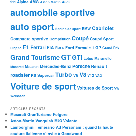
Alpine
AMG
911
Audi
Aston Martin
automobile sportive
auto sport
Cabriolet
BMW
Berline de sport
Coupé
Compacte sportive
Coupé Sport
Compétition
F1
Ferrari
FIA
Ford
GP
Formule 1
Flat 6
Dieppe
Grand Prix
GT
Grand Tourisme
GTI
Lotus
Maranello
Porsche
Mercedes-Benz
Renault
McLaren
Maserati
Turbo
V8
roadster
V6
RS
Supercar
V12
VAG
Voiture de sport
Voitures de Sport
VW
Weissach
ARTICLES RÉCENTS
Maserati GranTurismo Folgore
Aston-Martin Vanquish Mk3 Volante
Lamborghini Temerario Ad Personam : quand la haute
couture italienne s’invite à Goodwood