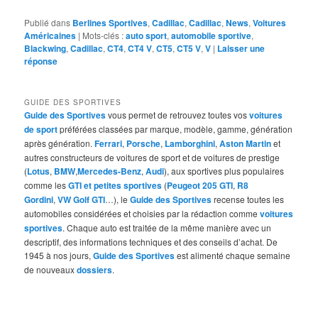
Publié dans
Berlines Sportives
,
Cadillac
,
Cadillac
,
News
,
Voitures
Américaines
|
Mots-clés :
auto sport
,
automobile sportive
,
Blackwing
,
Cadillac
,
CT4
,
CT4 V
,
CT5
,
CT5 V
,
V
|
Laisser une
réponse
GUIDE DES SPORTIVES
Guide des Sportives
vous permet de retrouvez toutes vos
voitures
de sport
préférées classées par marque, modèle, gamme, génération
après génération.
Ferrari
,
Porsche
,
Lamborghini
,
Aston Martin
et
autres constructeurs de voitures de sport et de voitures de prestige
(
Lotus
,
BMW
,
Mercedes-Benz
,
Audi
), aux sportives plus populaires
comme les
GTI et petites sportives
(
Peugeot 205 GTI
,
R8
Gordini
,
VW Golf GTI
…), le
Guide des Sportives
recense toutes les
automobiles considérées et choisies par la rédaction comme
voitures
sportives
. Chaque auto est traitée de la même manière avec un
descriptif, des informations techniques et des conseils d’achat. De
1945 à nos jours,
Guide des Sportives
est alimenté chaque semaine
de nouveaux
dossiers
.