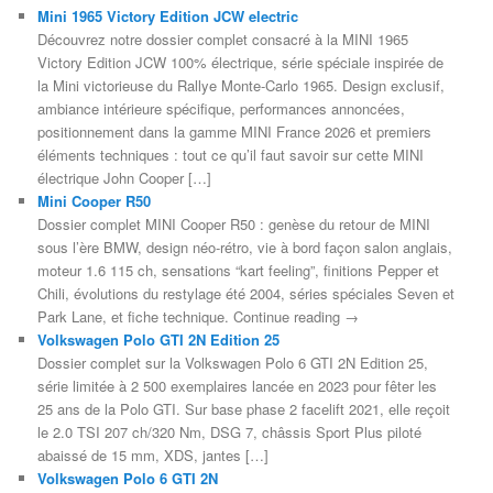
Mini 1965 Victory Edition JCW electric
Découvrez notre dossier complet consacré à la MINI 1965
Victory Edition JCW 100% électrique, série spéciale inspirée de
la Mini victorieuse du Rallye Monte-Carlo 1965. Design exclusif,
ambiance intérieure spécifique, performances annoncées,
positionnement dans la gamme MINI France 2026 et premiers
éléments techniques : tout ce qu’il faut savoir sur cette MINI
électrique John Cooper […]
Mini Cooper R50
Dossier complet MINI Cooper R50 : genèse du retour de MINI
sous l’ère BMW, design néo-rétro, vie à bord façon salon anglais,
moteur 1.6 115 ch, sensations “kart feeling”, finitions Pepper et
Chili, évolutions du restylage été 2004, séries spéciales Seven et
Park Lane, et fiche technique. Continue reading →
Volkswagen Polo GTI 2N Edition 25
Dossier complet sur la Volkswagen Polo 6 GTI 2N Edition 25,
série limitée à 2 500 exemplaires lancée en 2023 pour fêter les
25 ans de la Polo GTI. Sur base phase 2 facelift 2021, elle reçoit
le 2.0 TSI 207 ch/320 Nm, DSG 7, châssis Sport Plus piloté
abaissé de 15 mm, XDS, jantes […]
Volkswagen Polo 6 GTI 2N