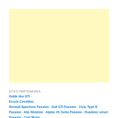
SITES PARTENAIRES
Guide des GTI
-
Ecurie Cavallino
-
Renault Sportives Passion
-
Golf GTI Passion
-
Civic Type R
Passion
-
Alis Webzine
-
Alpine V6 Turbo Passion
-
Roadster smart
Passion
-
Club Music