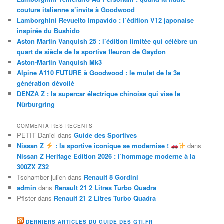
couture italienne s’invite à Goodwood
Lamborghini Revuelto Impavido : l’édition V12 japonaise
inspirée du Bushido
Aston Martin Vanquish 25 : l’édition limitée qui célèbre un
quart de siècle de la sportive fleuron de Gaydon
Aston-Martin Vanquish Mk3
Alpine A110 FUTURE à Goodwood : le mulet de la 3e
génération dévoilé
DENZA Z : la supercar électrique chinoise qui vise le
Nürburgring
COMMENTAIRES RÉCENTS
PETIT Daniel
dans
Guide des Sportives
Nissan Z
: la sportive iconique se modernise !
dans
Nissan Z Heritage Edition 2026 : l’hommage moderne à la
300ZX Z32
Tschamber julien
dans
Renault 8 Gordini
admin
dans
Renault 21 2 Litres Turbo Quadra
Pfister
dans
Renault 21 2 Litres Turbo Quadra
DERNIERS ARTICLES DU GUIDE DES GTI.FR