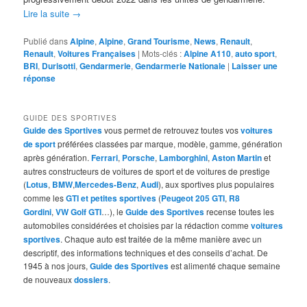
Lire la suite
→
Publié dans
Alpine
,
Alpine
,
Grand Tourisme
,
News
,
Renault
,
Renault
,
Voitures Françaises
|
Mots-clés :
Alpine A110
,
auto sport
,
BRI
,
Durisotti
,
Gendarmerie
,
Gendarmerie Nationale
|
Laisser une
réponse
GUIDE DES SPORTIVES
Guide des Sportives
vous permet de retrouvez toutes vos
voitures
de sport
préférées classées par marque, modèle, gamme, génération
après génération.
Ferrari
,
Porsche
,
Lamborghini
,
Aston Martin
et
autres constructeurs de voitures de sport et de voitures de prestige
(
Lotus
,
BMW
,
Mercedes-Benz
,
Audi
), aux sportives plus populaires
comme les
GTI et petites sportives
(
Peugeot 205 GTI
,
R8
Gordini
,
VW Golf GTI
…), le
Guide des Sportives
recense toutes les
automobiles considérées et choisies par la rédaction comme
voitures
sportives
. Chaque auto est traitée de la même manière avec un
descriptif, des informations techniques et des conseils d’achat. De
1945 à nos jours,
Guide des Sportives
est alimenté chaque semaine
de nouveaux
dossiers
.