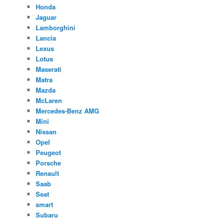
Honda
Jaguar
Lamborghini
Lancia
Lexus
Lotus
Maserati
Matra
Mazda
McLaren
Mercedes-Benz AMG
Mini
Nissan
Opel
Peugeot
Porsche
Renault
Saab
Seat
smart
Subaru