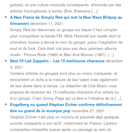
guitare), et une culture musicale conséquente, alimentée par des
artistes francophones à textes (Brel, Brassens […]
A New Flame de Simply Red qui met la New Wave Britpop au
firmament
décembre 11, 2021
Simply Red est désormais un groupe sur lequel il faut compter
pour monopoliser la bande FM. Mick Hucknall son leader dont la
chevelure rousse a donné le nom du groupe, puise l’inspiration du
soul et du funk. Cela était vrai pour ses deux premiers albums
studio : Picture Book (1985) et Men And Women (1987). […]
Best Of Led Zeppelin – Les 15 meilleures chansons
décembre
4, 2021
Certains artistes ou groupes sont plus ou moins marquants, et
rencontrent un écho à la mesure de leur talent mais également
de leur durée dans le temps. La rédaction de Club Music vous
propose de recenser les 15 meilleures chansons d’un artiste ou
d’un groupe. C’est Jimmy Page qui va être à l’initiative de la […]
Engelberg ou quand Stephan Eicher confirme définitivement
être un grand de la musique pop
novembre 27, 2021
Stephan Eicher n’est plus un inconnu et possède déjà quelques
succès marquants à son actif, notamment en France. L’auteur-
compositeur-interprète suisse après un passage au sein du