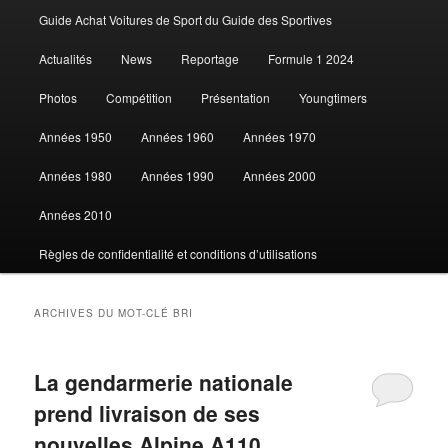
Guide Achat Voitures de Sport du Guide des Sportives
au
au
Actualités
News
Reportage
Formule 1 2024
contenu
contenu
Photos
Compétition
Présentation
Youngtimers
principal
secondaire
Années 1950
Années 1960
Années 1970
Années 1980
Années 1990
Années 2000
Années 2010
Règles de confidentialité et conditions d’utilisations
ARCHIVES DU MOT-CLÉ
BRI
La gendarmerie nationale
prend livraison de ses
nouvelles Alpine A110