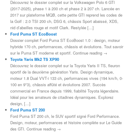
Découvrez le dossier complet sur la Volkswagen Polo 6 GTI
(2017-2025), phase 1 à 200 ch et phase 2 à 207 ch. Lancée en
2017 sur plateforme MQB, cette petite GTI reprend les codes de
la Golf : 2.0 TSI 200 ch, DSG 6, châssis Sport abaissé, XDS,
nid d’abeilles rouge et motif Clark. Restylée […]
Ford Puma ST EcoBoost
Dossier complet Ford Puma ST EcoBoost 1.0 : design, moteur
hybride 170 ch, performances, châssis et évolutions. Tout savoir
sur le Puma ST moderne et sportif. Continue reading →
Toyota Yaris Mk2 TS XP90
Découvrez le dossier complet sur la Toyota Yaris II TS, fleuron
sportif de la deuxième génération Yaris. Design dynamique,
moteur 1.8 Dual VVT-i 133 ch, performances vives (194 km/h, 0-
100 en 9"3), châssis affûté et évolutions 2007. Succès
commercial en France depuis 1999, fiabilité Toyota légendaire.
Idéal pour les amateurs de citadines dynamiques. Explorez
design, […]
Ford Puma ST 200
Ford Puma ST 200 ch, le SUV sportif signé Ford Performance.
Design, moteur, performances et histoire complète sur Le Guide
des GTI. Continue reading →