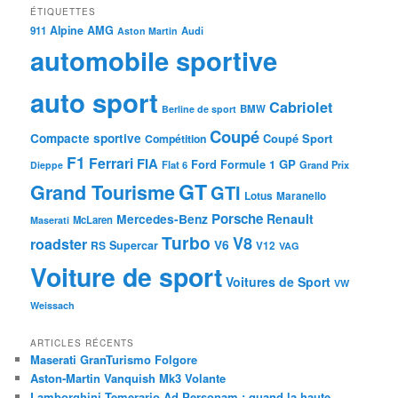
ÉTIQUETTES
Alpine
AMG
911
Audi
Aston Martin
automobile sportive
auto sport
Cabriolet
BMW
Berline de sport
Coupé
Compacte sportive
Coupé Sport
Compétition
F1
Ferrari
FIA
Ford
GP
Formule 1
Flat 6
Dieppe
Grand Prix
GT
Grand Tourisme
GTI
Lotus
Maranello
Porsche
Mercedes-Benz
Renault
McLaren
Maserati
Turbo
V8
roadster
V6
RS
Supercar
V12
VAG
Voiture de sport
Voitures de Sport
VW
Weissach
ARTICLES RÉCENTS
Maserati GranTurismo Folgore
Aston-Martin Vanquish Mk3 Volante
Lamborghini Temerario Ad Personam : quand la haute