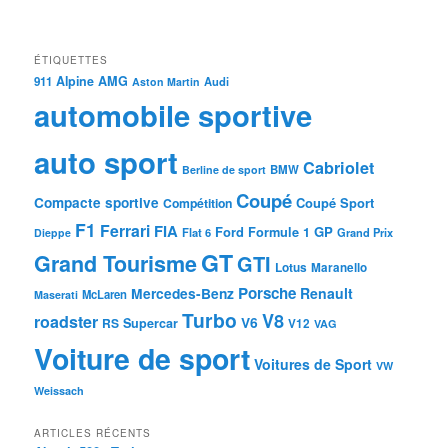
ÉTIQUETTES
Alpine
AMG
911
Audi
Aston Martin
automobile sportive
auto sport
Cabriolet
BMW
Berline de sport
Coupé
Compacte sportive
Coupé Sport
Compétition
F1
Ferrari
FIA
Ford
GP
Formule 1
Flat 6
Dieppe
Grand Prix
GT
Grand Tourisme
GTI
Lotus
Maranello
Porsche
Mercedes-Benz
Renault
McLaren
Maserati
Turbo
V8
roadster
V6
RS
Supercar
V12
VAG
Voiture de sport
Voitures de Sport
VW
Weissach
ARTICLES RÉCENTS