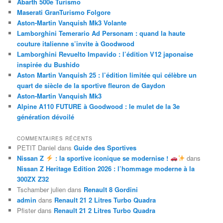
Abarth 500e Turismo
Maserati GranTurismo Folgore
Aston-Martin Vanquish Mk3 Volante
Lamborghini Temerario Ad Personam : quand la haute
couture italienne s’invite à Goodwood
Lamborghini Revuelto Impavido : l’édition V12 japonaise
inspirée du Bushido
Aston Martin Vanquish 25 : l’édition limitée qui célèbre un
quart de siècle de la sportive fleuron de Gaydon
Aston-Martin Vanquish Mk3
Alpine A110 FUTURE à Goodwood : le mulet de la 3e
génération dévoilé
COMMENTAIRES RÉCENTS
PETIT Daniel
dans
Guide des Sportives
Nissan Z
: la sportive iconique se modernise !
dans
Nissan Z Heritage Edition 2026 : l’hommage moderne à la
300ZX Z32
Tschamber julien
dans
Renault 8 Gordini
admin
dans
Renault 21 2 Litres Turbo Quadra
Pfister
dans
Renault 21 2 Litres Turbo Quadra