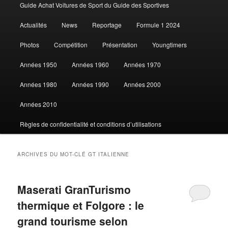
Guide Achat Voitures de Sport du Guide des Sportives
au
au
Actualités
News
Reportage
Formule 1 2024
contenu
contenu
Photos
Compétition
Présentation
Youngtimers
principal
secondaire
Années 1950
Années 1960
Années 1970
Années 1980
Années 1990
Années 2000
Années 2010
Règles de confidentialité et conditions d’utilisations
ARCHIVES DU MOT-CLÉ
GT ITALIENNE
Maserati GranTurismo
thermique et Folgore : le
grand tourisme selon