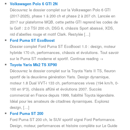
Volkswagen Polo 6 GTI 2N
Découvrez le dossier complet sur la Volkswagen Polo 6 GTI
(2017-2025), phase 1 à 200 ch et phase 2 à 207 ch. Lancée en
2017 sur plateforme MQB, cette petite GTI reprend les codes de
la Golf : 2.0 TSI 200 ch, DSG 6, châssis Sport abaissé, XDS,
nid d’abeilles rouge et motif Clark. Restylée […]
Ford Puma ST EcoBoost
Dossier complet Ford Puma ST EcoBoost 1.0 : design, moteur
hybride 170 ch, performances, châssis et évolutions. Tout savoir
sur le Puma ST moderne et sportif. Continue reading →
Toyota Yaris Mk2 TS XP90
Découvrez le dossier complet sur la Toyota Yaris II TS, fleuron
sportif de la deuxième génération Yaris. Design dynamique,
moteur 1.8 Dual VVT-i 133 ch, performances vives (194 km/h, 0-
100 en 9"3), châssis affûté et évolutions 2007. Succès
commercial en France depuis 1999, fiabilité Toyota légendaire.
Idéal pour les amateurs de citadines dynamiques. Explorez
design, […]
Ford Puma ST 200
Ford Puma ST 200 ch, le SUV sportif signé Ford Performance.
Design, moteur, performances et histoire complète sur Le Guide