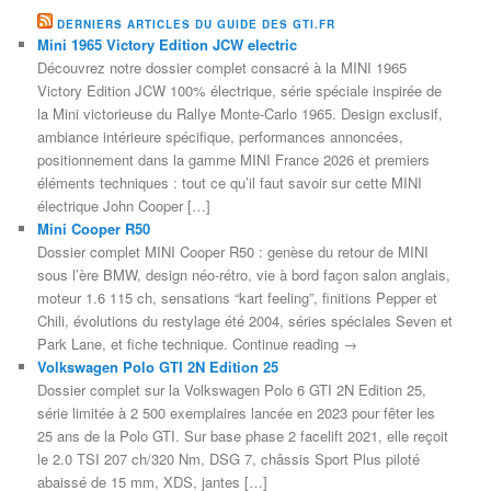
DERNIERS ARTICLES DU GUIDE DES GTI.FR
Mini 1965 Victory Edition JCW electric
Découvrez notre dossier complet consacré à la MINI 1965
Victory Edition JCW 100% électrique, série spéciale inspirée de
la Mini victorieuse du Rallye Monte-Carlo 1965. Design exclusif,
ambiance intérieure spécifique, performances annoncées,
positionnement dans la gamme MINI France 2026 et premiers
éléments techniques : tout ce qu’il faut savoir sur cette MINI
électrique John Cooper […]
Mini Cooper R50
Dossier complet MINI Cooper R50 : genèse du retour de MINI
sous l’ère BMW, design néo-rétro, vie à bord façon salon anglais,
moteur 1.6 115 ch, sensations “kart feeling”, finitions Pepper et
Chili, évolutions du restylage été 2004, séries spéciales Seven et
Park Lane, et fiche technique. Continue reading →
Volkswagen Polo GTI 2N Edition 25
Dossier complet sur la Volkswagen Polo 6 GTI 2N Edition 25,
série limitée à 2 500 exemplaires lancée en 2023 pour fêter les
25 ans de la Polo GTI. Sur base phase 2 facelift 2021, elle reçoit
le 2.0 TSI 207 ch/320 Nm, DSG 7, châssis Sport Plus piloté
abaissé de 15 mm, XDS, jantes […]