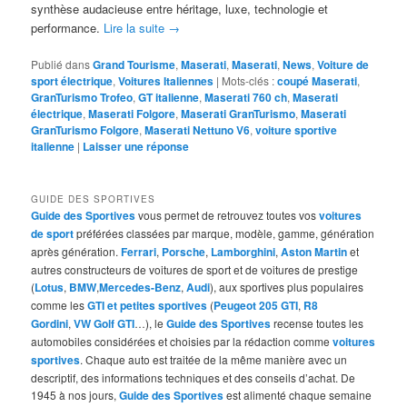
synthèse audacieuse entre héritage, luxe, technologie et
performance.
Lire la suite
→
Publié dans
Grand Tourisme
,
Maserati
,
Maserati
,
News
,
Voiture de
sport électrique
,
Voitures Italiennes
|
Mots-clés :
coupé Maserati
,
GranTurismo Trofeo
,
GT italienne
,
Maserati 760 ch
,
Maserati
électrique
,
Maserati Folgore
,
Maserati GranTurismo
,
Maserati
GranTurismo Folgore
,
Maserati Nettuno V6
,
voiture sportive
italienne
|
Laisser une réponse
GUIDE DES SPORTIVES
Guide des Sportives
vous permet de retrouvez toutes vos
voitures
de sport
préférées classées par marque, modèle, gamme, génération
après génération.
Ferrari
,
Porsche
,
Lamborghini
,
Aston Martin
et
autres constructeurs de voitures de sport et de voitures de prestige
(
Lotus
,
BMW
,
Mercedes-Benz
,
Audi
), aux sportives plus populaires
comme les
GTI et petites sportives
(
Peugeot 205 GTI
,
R8
Gordini
,
VW Golf GTI
…), le
Guide des Sportives
recense toutes les
automobiles considérées et choisies par la rédaction comme
voitures
sportives
. Chaque auto est traitée de la même manière avec un
descriptif, des informations techniques et des conseils d’achat. De
1945 à nos jours,
Guide des Sportives
est alimenté chaque semaine