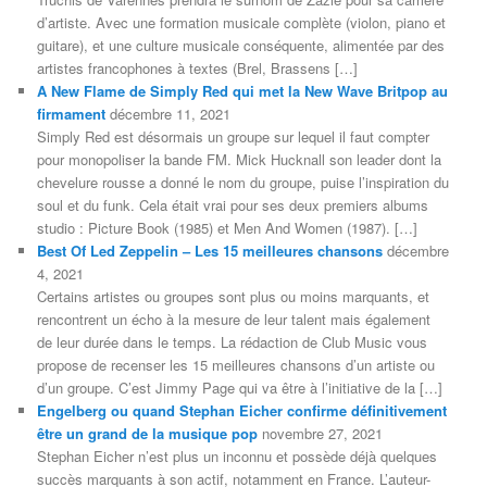
d’artiste. Avec une formation musicale complète (violon, piano et
guitare), et une culture musicale conséquente, alimentée par des
artistes francophones à textes (Brel, Brassens […]
A New Flame de Simply Red qui met la New Wave Britpop au
firmament
décembre 11, 2021
Simply Red est désormais un groupe sur lequel il faut compter
pour monopoliser la bande FM. Mick Hucknall son leader dont la
chevelure rousse a donné le nom du groupe, puise l’inspiration du
soul et du funk. Cela était vrai pour ses deux premiers albums
studio : Picture Book (1985) et Men And Women (1987). […]
Best Of Led Zeppelin – Les 15 meilleures chansons
décembre
4, 2021
Certains artistes ou groupes sont plus ou moins marquants, et
rencontrent un écho à la mesure de leur talent mais également
de leur durée dans le temps. La rédaction de Club Music vous
propose de recenser les 15 meilleures chansons d’un artiste ou
d’un groupe. C’est Jimmy Page qui va être à l’initiative de la […]
Engelberg ou quand Stephan Eicher confirme définitivement
être un grand de la musique pop
novembre 27, 2021
Stephan Eicher n’est plus un inconnu et possède déjà quelques
succès marquants à son actif, notamment en France. L’auteur-