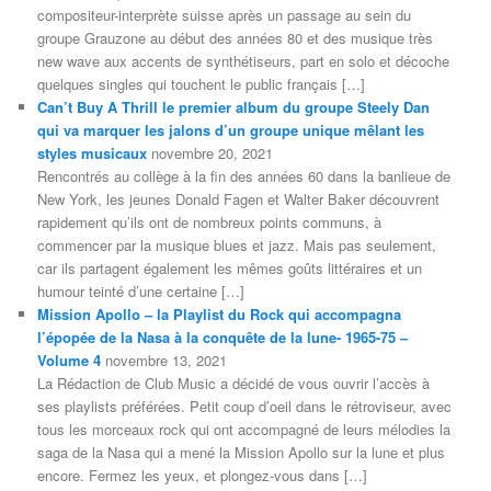
compositeur-interprète suisse après un passage au sein du
groupe Grauzone au début des années 80 et des musique très
new wave aux accents de synthétiseurs, part en solo et décoche
quelques singles qui touchent le public français […]
Can’t Buy A Thrill le premier album du groupe Steely Dan
qui va marquer les jalons d’un groupe unique mêlant les
styles musicaux
novembre 20, 2021
Rencontrés au collège à la fin des années 60 dans la banlieue de
New York, les jeunes Donald Fagen et Walter Baker découvrent
rapidement qu’ils ont de nombreux points communs, à
commencer par la musique blues et jazz. Mais pas seulement,
car ils partagent également les mêmes goûts littéraires et un
humour teinté d’une certaine […]
Mission Apollo – la Playlist du Rock qui accompagna
l’épopée de la Nasa à la conquête de la lune- 1965-75 –
Volume 4
novembre 13, 2021
La Rédaction de Club Music a décidé de vous ouvrir l’accès à
ses playlists préférées. Petit coup d’oeil dans le rétroviseur, avec
tous les morceaux rock qui ont accompagné de leurs mélodies la
saga de la Nasa qui a mené la Mission Apollo sur la lune et plus
encore. Fermez les yeux, et plongez-vous dans […]