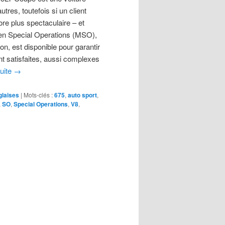
utres, toutefois si un client
re plus spectaculaire – et
en Special Operations (MSO),
n, est disponible pour garantir
nt satisfaites, aussi complexes
suite
→
glaises
|
Mots-clés :
675
,
auto sport
,
,
SO
,
Special Operations
,
V8
,