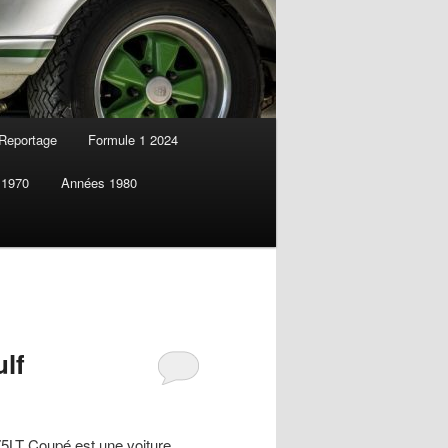
Reportage
Formule 1 2024
 1970
Années 1980
lf
LT Coupé est une voiture