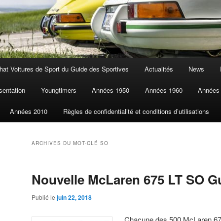
at Voitures de Sport du Guide des Sportives
Actualités
News
sentation
Youngtimers
Années 1950
Années 1960
Années
Années 2010
Règles de confidentialité et conditions d’utilisations
ARCHIVES DU MOT-CLÉ
SO
Nouvelle McLaren 675 LT SO Gu
Publié le
juin 22, 2018
Chacune des 500 McLaren 675