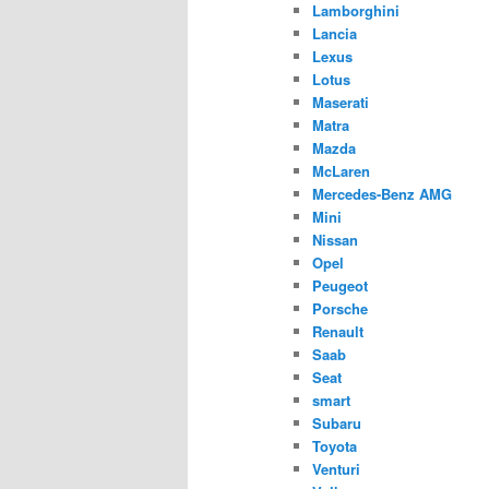
Lamborghini
Lancia
Lexus
Lotus
Maserati
Matra
Mazda
McLaren
Mercedes-Benz AMG
Mini
Nissan
Opel
Peugeot
Porsche
Renault
Saab
Seat
smart
Subaru
Toyota
Venturi