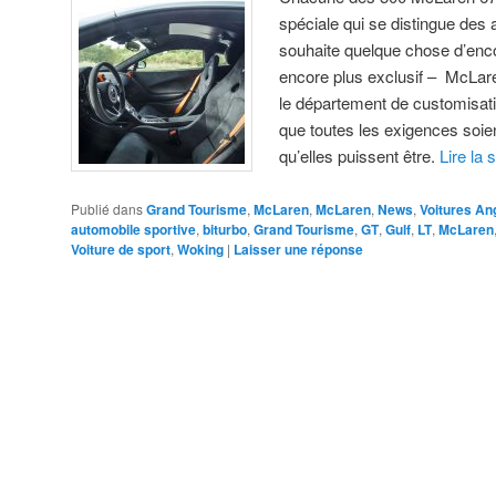
spéciale qui se distingue des a
souhaite quelque chose d’enco
encore plus exclusif – McLar
le département de customisatio
que toutes les exigences soie
qu’elles puissent être.
Lire la 
Publié dans
Grand Tourisme
,
McLaren
,
McLaren
,
News
,
Voitures An
automobile sportive
,
biturbo
,
Grand Tourisme
,
GT
,
Gulf
,
LT
,
McLaren
Voiture de sport
,
Woking
|
Laisser une réponse