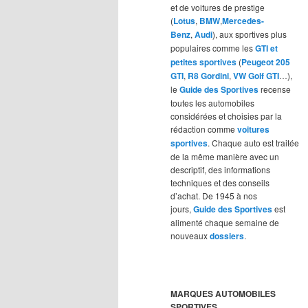
et de voitures de prestige
(
Lotus
,
BMW
,
Mercedes-
Benz
,
Audi
), aux sportives plus
populaires comme les
GTI et
petites sportives
(
Peugeot 205
GTI
,
R8 Gordini
,
VW Golf GTI
…),
le
Guide des Sportives
recense
toutes les automobiles
considérées et choisies par la
rédaction comme
voitures
sportives
. Chaque auto est traitée
de la même manière avec un
descriptif, des informations
techniques et des conseils
d’achat. De 1945 à nos
jours,
Guide des Sportives
est
alimenté chaque semaine de
nouveaux
dossiers
.
MARQUES AUTOMOBILES
SPORTIVES