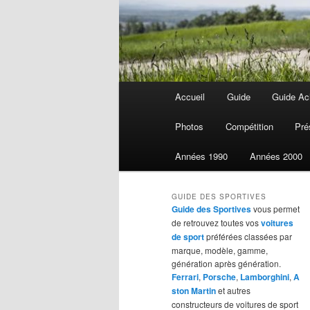
Menu
Accueil
Guide
Guide Ach
Aller
Aller
principal
Photos
Compétition
Pré
au
au
Années 1990
Années 2000
contenu
contenu
GUIDE DES SPORTIVES
principal
secondaire
Guide des Sportives
vous permet
de retrouvez toutes vos
voitures
de sport
préférées classées par
marque, modèle, gamme,
génération après génération.
Ferrari
,
Porsche
,
Lamborghini
,
A
ston Martin
et autres
constructeurs de voitures de sport