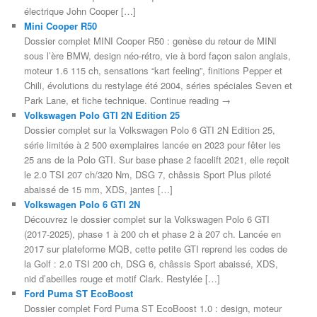
électrique John Cooper […]
Mini Cooper R50
Dossier complet MINI Cooper R50 : genèse du retour de MINI
sous l’ère BMW, design néo-rétro, vie à bord façon salon anglais,
moteur 1.6 115 ch, sensations “kart feeling”, finitions Pepper et
Chili, évolutions du restylage été 2004, séries spéciales Seven et
Park Lane, et fiche technique. Continue reading →
Volkswagen Polo GTI 2N Edition 25
Dossier complet sur la Volkswagen Polo 6 GTI 2N Edition 25,
série limitée à 2 500 exemplaires lancée en 2023 pour fêter les
25 ans de la Polo GTI. Sur base phase 2 facelift 2021, elle reçoit
le 2.0 TSI 207 ch/320 Nm, DSG 7, châssis Sport Plus piloté
abaissé de 15 mm, XDS, jantes […]
Volkswagen Polo 6 GTI 2N
Découvrez le dossier complet sur la Volkswagen Polo 6 GTI
(2017-2025), phase 1 à 200 ch et phase 2 à 207 ch. Lancée en
2017 sur plateforme MQB, cette petite GTI reprend les codes de
la Golf : 2.0 TSI 200 ch, DSG 6, châssis Sport abaissé, XDS,
nid d’abeilles rouge et motif Clark. Restylée […]
Ford Puma ST EcoBoost
Dossier complet Ford Puma ST EcoBoost 1.0 : design, moteur