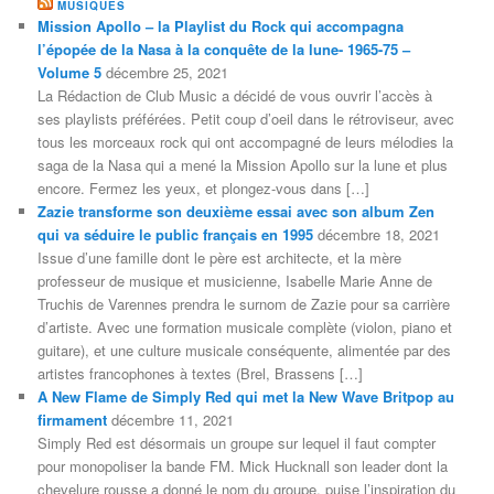
MUSIQUES
Mission Apollo – la Playlist du Rock qui accompagna
l’épopée de la Nasa à la conquête de la lune- 1965-75 –
Volume 5
décembre 25, 2021
La Rédaction de Club Music a décidé de vous ouvrir l’accès à
ses playlists préférées. Petit coup d’oeil dans le rétroviseur, avec
tous les morceaux rock qui ont accompagné de leurs mélodies la
saga de la Nasa qui a mené la Mission Apollo sur la lune et plus
encore. Fermez les yeux, et plongez-vous dans […]
Zazie transforme son deuxième essai avec son album Zen
qui va séduire le public français en 1995
décembre 18, 2021
Issue d’une famille dont le père est architecte, et la mère
professeur de musique et musicienne, Isabelle Marie Anne de
Truchis de Varennes prendra le surnom de Zazie pour sa carrière
d’artiste. Avec une formation musicale complète (violon, piano et
guitare), et une culture musicale conséquente, alimentée par des
artistes francophones à textes (Brel, Brassens […]
A New Flame de Simply Red qui met la New Wave Britpop au
firmament
décembre 11, 2021
Simply Red est désormais un groupe sur lequel il faut compter
pour monopoliser la bande FM. Mick Hucknall son leader dont la
chevelure rousse a donné le nom du groupe, puise l’inspiration du