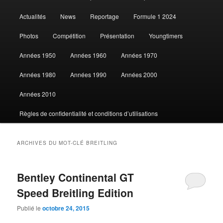
Actualités
News
Reportage
Formule 1 2024
contenu
contenu
Photos
Compétition
Présentation
Youngtimers
principal
secondaire
Années 1950
Années 1960
Années 1970
Années 1980
Années 1990
Années 2000
Années 2010
Règles de confidentialité et conditions d’utilisations
ARCHIVES DU MOT-CLÉ
BREITLING
Bentley Continental GT
Speed Breitling Edition
Publié le
octobre 24, 2015