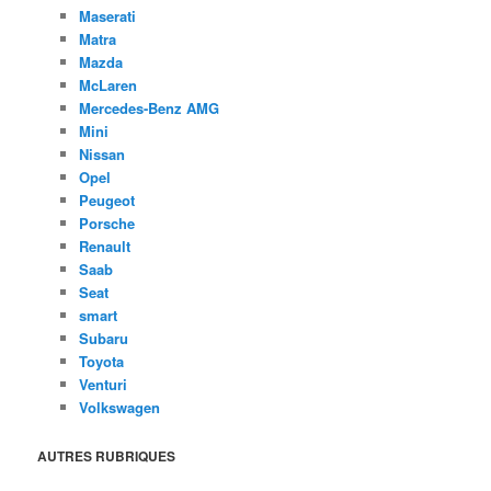
Maserati
Matra
Mazda
McLaren
Mercedes-Benz AMG
Mini
Nissan
Opel
Peugeot
Porsche
Renault
Saab
Seat
smart
Subaru
Toyota
Venturi
Volkswagen
AUTRES RUBRIQUES