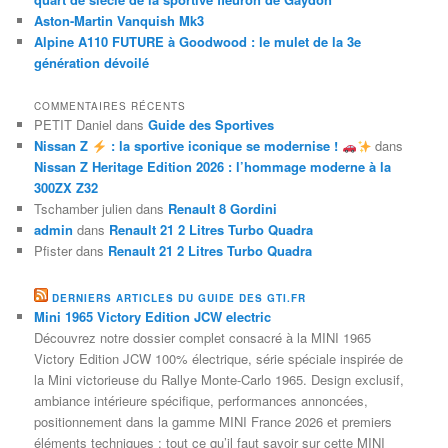
Aston-Martin Vanquish Mk3
Alpine A110 FUTURE à Goodwood : le mulet de la 3e
génération dévoilé
COMMENTAIRES RÉCENTS
PETIT Daniel
dans
Guide des Sportives
Nissan Z
: la sportive iconique se modernise !
dans
Nissan Z Heritage Edition 2026 : l’hommage moderne à la
300ZX Z32
Tschamber julien
dans
Renault 8 Gordini
admin
dans
Renault 21 2 Litres Turbo Quadra
Pfister
dans
Renault 21 2 Litres Turbo Quadra
DERNIERS ARTICLES DU GUIDE DES GTI.FR
Mini 1965 Victory Edition JCW electric
Découvrez notre dossier complet consacré à la MINI 1965
Victory Edition JCW 100% électrique, série spéciale inspirée de
la Mini victorieuse du Rallye Monte-Carlo 1965. Design exclusif,
ambiance intérieure spécifique, performances annoncées,
positionnement dans la gamme MINI France 2026 et premiers
éléments techniques : tout ce qu’il faut savoir sur cette MINI