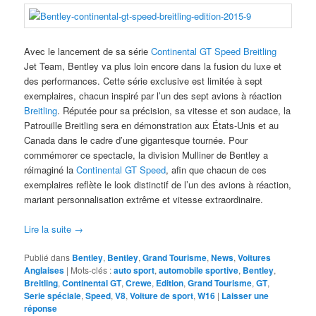
Avec le lancement de sa série
Continental GT Speed Breitling
Jet Team, Bentley va plus loin encore dans la fusion du luxe et
des performances. Cette série exclusive est limitée à sept
exemplaires, chacun inspiré par l’un des sept avions à réaction
Breitling
. Réputée pour sa précision, sa vitesse et son audace, la
Patrouille Breitling sera en démonstration aux États-Unis et au
Canada dans le cadre d’une gigantesque tournée. Pour
commémorer ce spectacle, la division Mulliner de Bentley a
réimaginé la
Continental GT Speed
, afin que chacun de ces
exemplaires reflète le look distinctif de l’un des avions à réaction,
mariant personnalisation extrême et vitesse extraordinaire.
Lire la suite
→
Publié dans
Bentley
,
Bentley
,
Grand Tourisme
,
News
,
Voitures
Anglaises
|
Mots-clés :
auto sport
,
automobile sportive
,
Bentley
,
Breitling
,
Continental GT
,
Crewe
,
Edition
,
Grand Tourisme
,
GT
,
Serie spéciale
,
Speed
,
V8
,
Voiture de sport
,
W16
|
Laisser une
réponse