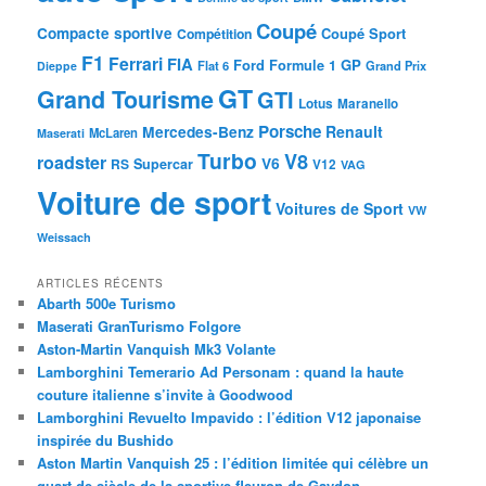
Coupé
Compacte sportive
Coupé Sport
Compétition
F1
Ferrari
FIA
Ford
GP
Formule 1
Flat 6
Dieppe
Grand Prix
GT
Grand Tourisme
GTI
Lotus
Maranello
Porsche
Mercedes-Benz
Renault
McLaren
Maserati
Turbo
V8
roadster
V6
RS
Supercar
V12
VAG
Voiture de sport
Voitures de Sport
VW
Weissach
ARTICLES RÉCENTS
Abarth 500e Turismo
Maserati GranTurismo Folgore
Aston-Martin Vanquish Mk3 Volante
Lamborghini Temerario Ad Personam : quand la haute
couture italienne s’invite à Goodwood
Lamborghini Revuelto Impavido : l’édition V12 japonaise
inspirée du Bushido
Aston Martin Vanquish 25 : l’édition limitée qui célèbre un
quart de siècle de la sportive fleuron de Gaydon