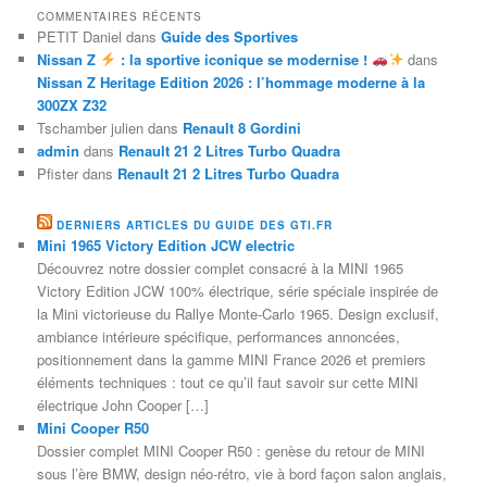
COMMENTAIRES RÉCENTS
PETIT Daniel
dans
Guide des Sportives
Nissan Z
: la sportive iconique se modernise !
dans
Nissan Z Heritage Edition 2026 : l’hommage moderne à la
300ZX Z32
Tschamber julien
dans
Renault 8 Gordini
admin
dans
Renault 21 2 Litres Turbo Quadra
Pfister
dans
Renault 21 2 Litres Turbo Quadra
DERNIERS ARTICLES DU GUIDE DES GTI.FR
Mini 1965 Victory Edition JCW electric
Découvrez notre dossier complet consacré à la MINI 1965
Victory Edition JCW 100% électrique, série spéciale inspirée de
la Mini victorieuse du Rallye Monte-Carlo 1965. Design exclusif,
ambiance intérieure spécifique, performances annoncées,
positionnement dans la gamme MINI France 2026 et premiers
éléments techniques : tout ce qu’il faut savoir sur cette MINI
électrique John Cooper […]
Mini Cooper R50
Dossier complet MINI Cooper R50 : genèse du retour de MINI
sous l’ère BMW, design néo-rétro, vie à bord façon salon anglais,