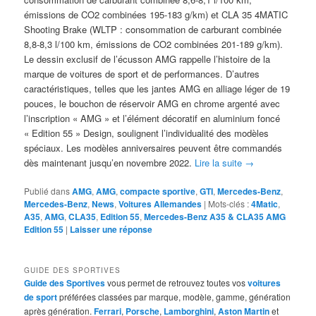
émissions de CO2 combinées 195-183 g/km) et CLA 35 4MATIC
Shooting Brake (WLTP : consommation de carburant combinée
8,8-8,3 l/100 km, émissions de CO2 combinées 201-189 g/km).
Le dessin exclusif de l’écusson AMG rappelle l’histoire de la
marque de voitures de sport et de performances. D’autres
caractéristiques, telles que les jantes AMG en alliage léger de 19
pouces, le bouchon de réservoir AMG en chrome argenté avec
l’inscription « AMG » et l’élément décoratif en aluminium foncé
« Edition 55 » Design, soulignent l’individualité des modèles
spéciaux. Les modèles anniversaires peuvent être commandés
dès maintenant jusqu’en novembre 2022.
Lire la suite
→
Publié dans
AMG
,
AMG
,
compacte sportive
,
GTI
,
Mercedes-Benz
,
Mercedes-Benz
,
News
,
Voitures Allemandes
|
Mots-clés :
4Matic
,
A35
,
AMG
,
CLA35
,
Edition 55
,
Mercedes-Benz A35 & CLA35 AMG
Edition 55
|
Laisser une réponse
GUIDE DES SPORTIVES
Guide des Sportives
vous permet de retrouvez toutes vos
voitures
de sport
préférées classées par marque, modèle, gamme, génération
après génération.
Ferrari
,
Porsche
,
Lamborghini
,
Aston Martin
et