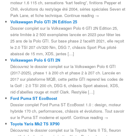
moteur 1.6 115 ch, sensations “kart feeling”, finitions Pepper et
Chili, évolutions du restylage été 2004, séries spéciales Seven et
Park Lane, et fiche technique. Continue reading →
Volkswagen Polo GTI 2N Edition 25
Dossier complet sur la Volkswagen Polo 6 GTI 2N Edition 25,
série limitée à 2 500 exemplaires lancée en 2023 pour fêter les
25 ans de la Polo GTI. Sur base phase 2 facelift 2021, elle reçoit
le 2.0 TSI 207 ch/320 Nm, DSG 7, châssis Sport Plus piloté
abaissé de 15 mm, XDS, jantes […]
Volkswagen Polo 6 GTI 2N
Découvrez le dossier complet sur la Volkswagen Polo 6 GTI
(2017-2025), phase 1 à 200 ch et phase 2 à 207 ch. Lancée en
2017 sur plateforme MQB, cette petite GTI reprend les codes de
la Golf : 2.0 TSI 200 ch, DSG 6, châssis Sport abaissé, XDS,
nid d’abeilles rouge et motif Clark. Restylée […]
Ford Puma ST EcoBoost
Dossier complet Ford Puma ST EcoBoost 1.0 : design, moteur
hybride 170 ch, performances, châssis et évolutions. Tout savoir
sur le Puma ST moderne et sportif. Continue reading →
Toyota Yaris Mk2 TS XP90
Découvrez le dossier complet sur la Toyota Yaris II TS, fleuron