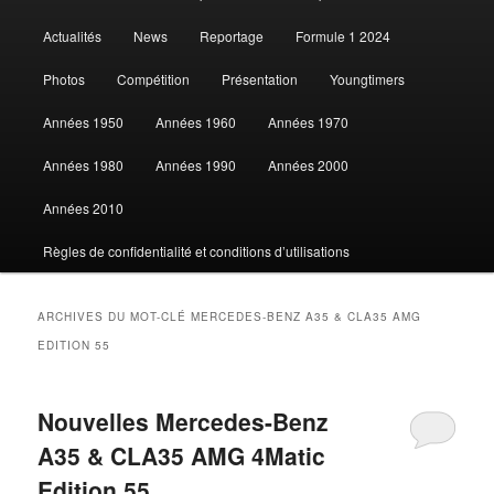
Actualités
News
Reportage
Formule 1 2024
contenu
contenu
Photos
Compétition
Présentation
Youngtimers
principal
secondaire
Années 1950
Années 1960
Années 1970
Années 1980
Années 1990
Années 2000
Années 2010
Règles de confidentialité et conditions d’utilisations
ARCHIVES DU MOT-CLÉ
MERCEDES-BENZ A35 & CLA35 AMG
EDITION 55
Nouvelles Mercedes-Benz
A35 & CLA35 AMG 4Matic
Edition 55