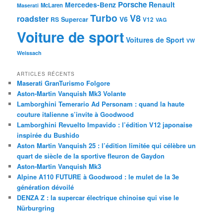
Porsche
Mercedes-Benz
Renault
McLaren
Maserati
Turbo
V8
roadster
V6
RS
Supercar
V12
VAG
Voiture de sport
Voitures de Sport
VW
Weissach
ARTICLES RÉCENTS
Maserati GranTurismo Folgore
Aston-Martin Vanquish Mk3 Volante
Lamborghini Temerario Ad Personam : quand la haute
couture italienne s’invite à Goodwood
Lamborghini Revuelto Impavido : l’édition V12 japonaise
inspirée du Bushido
Aston Martin Vanquish 25 : l’édition limitée qui célèbre un
quart de siècle de la sportive fleuron de Gaydon
Aston-Martin Vanquish Mk3
Alpine A110 FUTURE à Goodwood : le mulet de la 3e
génération dévoilé
DENZA Z : la supercar électrique chinoise qui vise le
Nürburgring