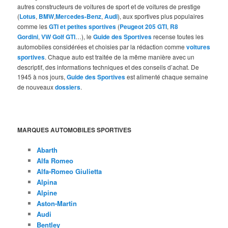
autres constructeurs de voitures de sport et de voitures de prestige
(
Lotus
,
BMW
,
Mercedes-Benz
,
Audi
), aux sportives plus populaires
comme les
GTI et petites sportives
(
Peugeot 205 GTI
,
R8
Gordini
,
VW Golf GTI
…), le
Guide des Sportives
recense toutes les
automobiles considérées et choisies par la rédaction comme
voitures
sportives
. Chaque auto est traitée de la même manière avec un
descriptif, des informations techniques et des conseils d’achat. De
1945 à nos jours,
Guide des Sportives
est alimenté chaque semaine
de nouveaux
dossiers
.
MARQUES AUTOMOBILES SPORTIVES
Abarth
Alfa Romeo
Alfa-Romeo Giulietta
Alpina
Alpine
Aston-Martin
Audi
Bentley