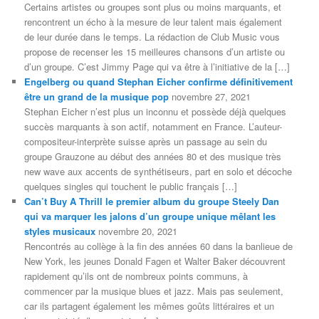
Certains artistes ou groupes sont plus ou moins marquants, et
rencontrent un écho à la mesure de leur talent mais également
de leur durée dans le temps. La rédaction de Club Music vous
propose de recenser les 15 meilleures chansons d’un artiste ou
d’un groupe. C’est Jimmy Page qui va être à l’initiative de la […]
Engelberg ou quand Stephan Eicher confirme définitivement
être un grand de la musique pop
novembre 27, 2021
Stephan Eicher n’est plus un inconnu et possède déjà quelques
succès marquants à son actif, notamment en France. L’auteur-
compositeur-interprète suisse après un passage au sein du
groupe Grauzone au début des années 80 et des musique très
new wave aux accents de synthétiseurs, part en solo et décoche
quelques singles qui touchent le public français […]
Can’t Buy A Thrill le premier album du groupe Steely Dan
qui va marquer les jalons d’un groupe unique mêlant les
styles musicaux
novembre 20, 2021
Rencontrés au collège à la fin des années 60 dans la banlieue de
New York, les jeunes Donald Fagen et Walter Baker découvrent
rapidement qu’ils ont de nombreux points communs, à
commencer par la musique blues et jazz. Mais pas seulement,
car ils partagent également les mêmes goûts littéraires et un