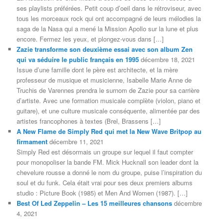
ses playlists préférées. Petit coup d’oeil dans le rétroviseur, avec
tous les morceaux rock qui ont accompagné de leurs mélodies la
saga de la Nasa qui a mené la Mission Apollo sur la lune et plus
encore. Fermez les yeux, et plongez-vous dans […]
Zazie transforme son deuxième essai avec son album Zen
qui va séduire le public français en 1995
décembre 18, 2021
Issue d’une famille dont le père est architecte, et la mère
professeur de musique et musicienne, Isabelle Marie Anne de
Truchis de Varennes prendra le surnom de Zazie pour sa carrière
d’artiste. Avec une formation musicale complète (violon, piano et
guitare), et une culture musicale conséquente, alimentée par des
artistes francophones à textes (Brel, Brassens […]
A New Flame de Simply Red qui met la New Wave Britpop au
firmament
décembre 11, 2021
Simply Red est désormais un groupe sur lequel il faut compter
pour monopoliser la bande FM. Mick Hucknall son leader dont la
chevelure rousse a donné le nom du groupe, puise l’inspiration du
soul et du funk. Cela était vrai pour ses deux premiers albums
studio : Picture Book (1985) et Men And Women (1987). […]
Best Of Led Zeppelin – Les 15 meilleures chansons
décembre
4, 2021