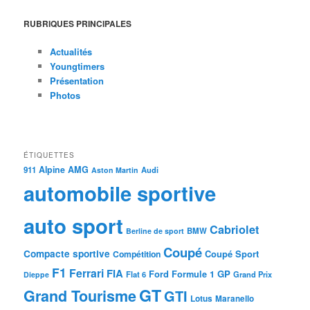
RUBRIQUES PRINCIPALES
Actualités
Youngtimers
Présentation
Photos
ÉTIQUETTES
Alpine
AMG
911
Audi
Aston Martin
automobile sportive
auto sport
Cabriolet
BMW
Berline de sport
Coupé
Compacte sportive
Coupé Sport
Compétition
F1
Ferrari
FIA
Ford
GP
Formule 1
Flat 6
Dieppe
Grand Prix
GT
Grand Tourisme
GTI
Lotus
Maranello