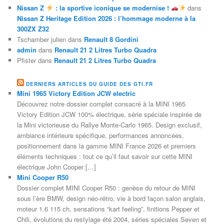
Nissan Z
: la sportive iconique se modernise !
dans
Nissan Z Heritage Edition 2026 : l’hommage moderne à la
300ZX Z32
Tschamber julien
dans
Renault 8 Gordini
admin
dans
Renault 21 2 Litres Turbo Quadra
Pfister
dans
Renault 21 2 Litres Turbo Quadra
DERNIERS ARTICLES DU GUIDE DES GTI.FR
Mini 1965 Victory Edition JCW electric
Découvrez notre dossier complet consacré à la MINI 1965
Victory Edition JCW 100% électrique, série spéciale inspirée de
la Mini victorieuse du Rallye Monte-Carlo 1965. Design exclusif,
ambiance intérieure spécifique, performances annoncées,
positionnement dans la gamme MINI France 2026 et premiers
éléments techniques : tout ce qu’il faut savoir sur cette MINI
électrique John Cooper […]
Mini Cooper R50
Dossier complet MINI Cooper R50 : genèse du retour de MINI
sous l’ère BMW, design néo-rétro, vie à bord façon salon anglais,
moteur 1.6 115 ch, sensations “kart feeling”, finitions Pepper et
Chili, évolutions du restylage été 2004, séries spéciales Seven et