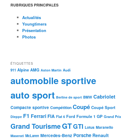
RUBRIQUES PRINCIPALES
Actualités
Youngtimers
Présentation
Photos
ÉTIQUETTES
Alpine
AMG
911
Audi
Aston Martin
automobile sportive
auto sport
Cabriolet
BMW
Berline de sport
Coupé
Compacte sportive
Coupé Sport
Compétition
F1
Ferrari
FIA
Ford
GP
Formule 1
Flat 6
Dieppe
Grand Prix
GT
Grand Tourisme
GTI
Lotus
Maranello
Porsche
Mercedes-Benz
Renault
McLaren
Maserati