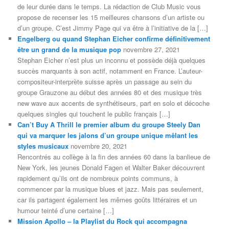
de leur durée dans le temps. La rédaction de Club Music vous
propose de recenser les 15 meilleures chansons d’un artiste ou
d’un groupe. C’est Jimmy Page qui va être à l’initiative de la […]
Engelberg ou quand Stephan Eicher confirme définitivement
être un grand de la musique pop
novembre 27, 2021
Stephan Eicher n’est plus un inconnu et possède déjà quelques
succès marquants à son actif, notamment en France. L’auteur-
compositeur-interprète suisse après un passage au sein du
groupe Grauzone au début des années 80 et des musique très
new wave aux accents de synthétiseurs, part en solo et décoche
quelques singles qui touchent le public français […]
Can’t Buy A Thrill le premier album du groupe Steely Dan
qui va marquer les jalons d’un groupe unique mêlant les
styles musicaux
novembre 20, 2021
Rencontrés au collège à la fin des années 60 dans la banlieue de
New York, les jeunes Donald Fagen et Walter Baker découvrent
rapidement qu’ils ont de nombreux points communs, à
commencer par la musique blues et jazz. Mais pas seulement,
car ils partagent également les mêmes goûts littéraires et un
humour teinté d’une certaine […]
Mission Apollo – la Playlist du Rock qui accompagna