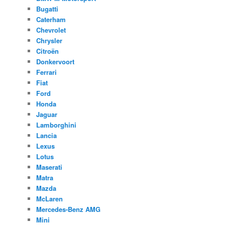
Bugatti
Caterham
Chevrolet
Chrysler
Citroën
Donkervoort
Ferrari
Fiat
Ford
Honda
Jaguar
Lamborghini
Lancia
Lexus
Lotus
Maserati
Matra
Mazda
McLaren
Mercedes-Benz AMG
Mini