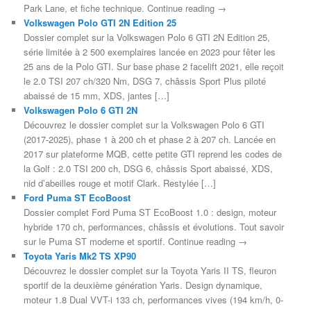
Park Lane, et fiche technique. Continue reading →
Volkswagen Polo GTI 2N Edition 25
Dossier complet sur la Volkswagen Polo 6 GTI 2N Edition 25,
série limitée à 2 500 exemplaires lancée en 2023 pour fêter les
25 ans de la Polo GTI. Sur base phase 2 facelift 2021, elle reçoit
le 2.0 TSI 207 ch/320 Nm, DSG 7, châssis Sport Plus piloté
abaissé de 15 mm, XDS, jantes […]
Volkswagen Polo 6 GTI 2N
Découvrez le dossier complet sur la Volkswagen Polo 6 GTI
(2017-2025), phase 1 à 200 ch et phase 2 à 207 ch. Lancée en
2017 sur plateforme MQB, cette petite GTI reprend les codes de
la Golf : 2.0 TSI 200 ch, DSG 6, châssis Sport abaissé, XDS,
nid d’abeilles rouge et motif Clark. Restylée […]
Ford Puma ST EcoBoost
Dossier complet Ford Puma ST EcoBoost 1.0 : design, moteur
hybride 170 ch, performances, châssis et évolutions. Tout savoir
sur le Puma ST moderne et sportif. Continue reading →
Toyota Yaris Mk2 TS XP90
Découvrez le dossier complet sur la Toyota Yaris II TS, fleuron
sportif de la deuxième génération Yaris. Design dynamique,
moteur 1.8 Dual VVT-i 133 ch, performances vives (194 km/h, 0-