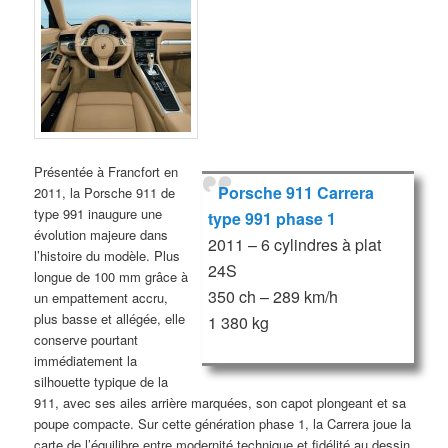
Présentée à Francfort en
Porsche 911 Carrera
2011, la Porsche 911 de
type 991 inaugure une
type 991 phase 1
évolution majeure dans
2011 – 6 cylindres à plat
l’histoire du modèle. Plus
24S
longue de 100 mm grâce à
350 ch – 289 km/h
un empattement accru,
plus basse et allégée, elle
1 380 kg
conserve pourtant
immédiatement la
silhouette typique de la
911, avec ses ailes arrière marquées, son capot plongeant et sa
poupe compacte. Sur cette génération phase 1, la Carrera joue la
carte de l’équilibre entre modernité technique et fidélité au dessin