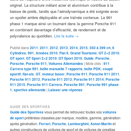
originel. La structure mêlant acier et aluminium contribue à la
baisse de poids, tandis que l’aérodynamique a été soignée avec
un spoiler arrière déployable et une traînée contenue. La 991
phase 1 marque ainsi un tournant dans la gamme Porsche 911
en combinant davantage d’efficacité, de rendement et de
polyvalence au quotidien.
Lire la suite
→
Publié dans
2011
,
2011
,
2012
,
2013
,
2014
,
2015
,
350 à 399 ch
,
6
Cylindres
,
991
,
Années 2010
,
Flat 6
,
Grand Tourisme
,
GT 2+2 2010
,
GT sport
,
GT Sport 2+2 2010
,
GT Sport 2010
,
Guide
,
Porsche
,
Porsche
,
Porsche 911
,
Voitures Allemandes
|
Mots-clés :
911
Carrera type 991
,
boîte manuelle 7 rapports
,
boîte PDK
,
coupé
sportif
,
flat-six
,
GT
,
moteur boxer
,
Porsche 911
,
Porsche 911 2011
,
Porsche 911 2012
,
Porsche 911 2013
,
Porsche 911 2014
,
Porsche
911 2015
,
Porsche 911 Carrera
,
Porsche 991
,
Porsche 991 phase
1
,
sportive allemande
|
Laisser une réponse
GUIDE DES SPORTIVES
Guide des Sportives
vous permet de retrouvez toutes vos
voitures
de sport
préférées classées par marque, modèle, gamme, génération
après génération.
Ferrari
,
Porsche
,
Lamborghini
,
Aston Martin
et
autres constructeurs de voitures de sport et de voitures de prestige