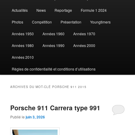
au
au
Actualités
News
Reportage
Formule 1 2024
contenu
contenu
Photos
Compétition
Présentation
Youngtimers
principal
secondaire
Années 1950
Années 1960
Années 1970
Années 1980
Années 1990
Années 2000
Années 2010
Règles de confidentialité et conditions d’utilisations
ARCHIVES DU MOT-CLÉ
PORSCHE 911 2015
Porsche 911 Carrera type 991
Publié le
juin 3, 2026