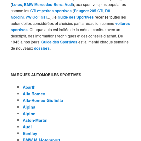
(
Lotus
,
BMW
,
Mercedes-Benz
,
Audi
), aux sportives plus populaires
comme les
GTI et petites sportives
(
Peugeot 205 GTI
,
R8
Gordini
,
VW Golf GTI
…), le
Guide des Sportives
recense toutes les
automobiles considérées et choisies par la rédaction comme
voitures
sportives
. Chaque auto est traitée de la même manière avec un
descriptif, des informations techniques et des conseils d’achat. De
1945 à nos jours,
Guide des Sportives
est alimenté chaque semaine
de nouveaux
dossiers
.
MARQUES AUTOMOBILES SPORTIVES
Abarth
Alfa Romeo
Alfa-Romeo Giulietta
Alpina
Alpine
Aston-Martin
Audi
Bentley
BMW M Motorsport