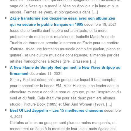
saga de la Nasa qui a mené la Mission Apollo sur la lune et plus
encore. Fermez les yeux, et plongez-vous dans […]
Zazie transforme son deuxième essai avec son album Zen
qui va séduire le public français en 1995
décembre 18, 2021
Issue d’une famille dont le père est architecte, et la mère
professeur de musique et musicienne, Isabelle Marie Anne de
Truchis de Varennes prendra le surnom de Zazie pour sa carrière
d’artiste. Avec une formation musicale complète (violon, piano et
guitare), et une culture musicale conséquente, alimentée par des
artistes francophones à textes (Brel, Brassens […]
A New Flame de Simply Red qui met la New Wave Britpop au
firmament
décembre 11, 2021
Simply Red est désormais un groupe sur lequel il faut compter
pour monopoliser la bande FM. Mick Hucknall son leader dont la
chevelure rousse a donné le nom du groupe, puise l’inspiration du
soul et du funk. Cela était vrai pour ses deux premiers albums
studio : Picture Book (1985) et Men And Women (1987). […]
Best Of Led Zeppelin – Les 15 meilleures chansons
décembre
4, 2021
Certains artistes ou groupes sont plus ou moins marquants, et
rencontrent un écho à la mesure de leur talent mais également