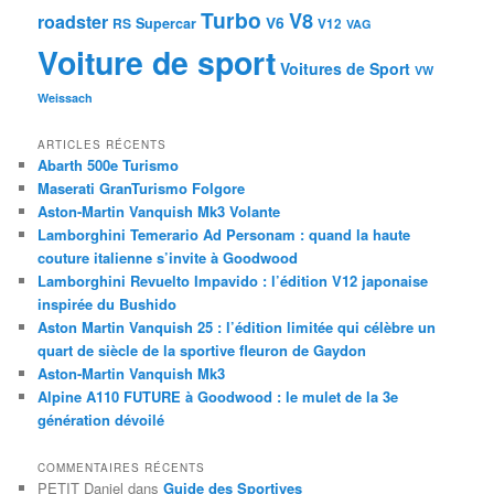
Turbo
V8
roadster
V6
RS
Supercar
V12
VAG
Voiture de sport
Voitures de Sport
VW
Weissach
ARTICLES RÉCENTS
Abarth 500e Turismo
Maserati GranTurismo Folgore
Aston-Martin Vanquish Mk3 Volante
Lamborghini Temerario Ad Personam : quand la haute
couture italienne s’invite à Goodwood
Lamborghini Revuelto Impavido : l’édition V12 japonaise
inspirée du Bushido
Aston Martin Vanquish 25 : l’édition limitée qui célèbre un
quart de siècle de la sportive fleuron de Gaydon
Aston-Martin Vanquish Mk3
Alpine A110 FUTURE à Goodwood : le mulet de la 3e
génération dévoilé
COMMENTAIRES RÉCENTS
PETIT Daniel
dans
Guide des Sportives