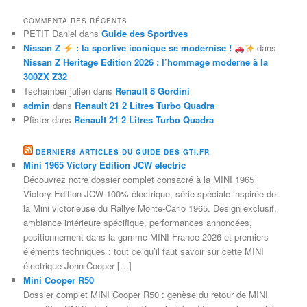
COMMENTAIRES RÉCENTS
PETIT Daniel
dans
Guide des Sportives
Nissan Z
: la sportive iconique se modernise !
dans
Nissan Z Heritage Edition 2026 : l’hommage moderne à la
300ZX Z32
Tschamber julien
dans
Renault 8 Gordini
admin
dans
Renault 21 2 Litres Turbo Quadra
Pfister
dans
Renault 21 2 Litres Turbo Quadra
DERNIERS ARTICLES DU GUIDE DES GTI.FR
Mini 1965 Victory Edition JCW electric
Découvrez notre dossier complet consacré à la MINI 1965
Victory Edition JCW 100% électrique, série spéciale inspirée de
la Mini victorieuse du Rallye Monte-Carlo 1965. Design exclusif,
ambiance intérieure spécifique, performances annoncées,
positionnement dans la gamme MINI France 2026 et premiers
éléments techniques : tout ce qu’il faut savoir sur cette MINI
électrique John Cooper […]
Mini Cooper R50
Dossier complet MINI Cooper R50 : genèse du retour de MINI