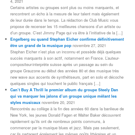
4, 2021
Certains artistes ou groupes sont plus ou moins marquants, et
rencontrent un écho à la mesure de leur talent mais également
de leur durée dans le temps. La rédaction de Club Music vous
propose de recenser les 15 meilleures chansons d’un artiste ou
d’un groupe. C’est Jimmy Page qui va être à l’initiative de la […]
Engelberg ou quand Stephan Eicher confirme définitivement
être un grand de la musique pop
novembre 27, 2021
Stephan Eicher n’est plus un inconnu et possède déjà quelques
succès marquants à son actif, notamment en France. L’auteur-
compositeur-interprète suisse après un passage au sein du
groupe Grauzone au début des années 80 et des musique très
new wave aux accents de synthétiseurs, part en solo et décoche
quelques singles qui touchent le public français […]
Can’t Buy A Thrill le premier album du groupe Steely Dan
qui va marquer les jalons d’un groupe unique mêlant les
styles musicaux
novembre 20, 2021
Rencontrés au collège à la fin des années 60 dans la banlieue de
New York, les jeunes Donald Fagen et Walter Baker découvrent
rapidement qu’ils ont de nombreux points communs, à
commencer par la musique blues et jazz. Mais pas seulement,
car ils partagent également les mêmes goûts littéraires et un