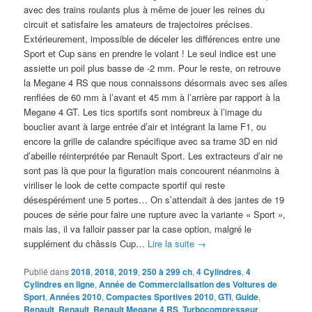
avec des trains roulants plus à même de jouer les reines du
circuit et satisfaire les amateurs de trajectoires précises.
Extérieurement, impossible de déceler les différences entre une
Sport et Cup sans en prendre le volant ! Le seul indice est une
assiette un poil plus basse de -2 mm. Pour le reste, on retrouve
la Megane 4 RS que nous connaissons désormais avec ses ailes
renflées de 60 mm à l’avant et 45 mm à l’arrière par rapport à la
Megane 4 GT. Les tics sportifs sont nombreux à l’image du
bouclier avant à large entrée d’air et intégrant la lame F1, ou
encore la grille de calandre spécifique avec sa trame 3D en nid
d’abeille réinterprétée par Renault Sport. Les extracteurs d’air ne
sont pas là que pour la figuration mais concourent néanmoins à
viriliser le look de cette compacte sportif qui reste
désespérément une 5 portes… On s’attendait à des jantes de 19
pouces de série pour faire une rupture avec la variante « Sport »,
mais las, il va falloir passer par la case option, malgré le
supplément du châssis Cup…
Lire la suite
→
Publié dans
2018
,
2018
,
2019
,
250 à 299 ch
,
4 Cylindres
,
4
Cylindres en ligne
,
Année de Commercialisation des Voitures de
Sport
,
Années 2010
,
Compactes Sportives 2010
,
GTI
,
Guide
,
Renault
,
Renault
,
Renault Megane 4 RS
,
Turbocompresseur
,