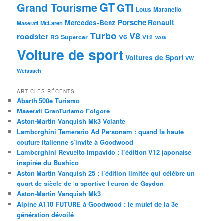
GT
Grand Tourisme
GTI
Lotus
Maranello
Porsche
Mercedes-Benz
Renault
McLaren
Maserati
Turbo
V8
roadster
V6
RS
Supercar
V12
VAG
Voiture de sport
Voitures de Sport
VW
Weissach
ARTICLES RÉCENTS
Abarth 500e Turismo
Maserati GranTurismo Folgore
Aston-Martin Vanquish Mk3 Volante
Lamborghini Temerario Ad Personam : quand la haute
couture italienne s’invite à Goodwood
Lamborghini Revuelto Impavido : l’édition V12 japonaise
inspirée du Bushido
Aston Martin Vanquish 25 : l’édition limitée qui célèbre un
quart de siècle de la sportive fleuron de Gaydon
Aston-Martin Vanquish Mk3
Alpine A110 FUTURE à Goodwood : le mulet de la 3e
génération dévoilé