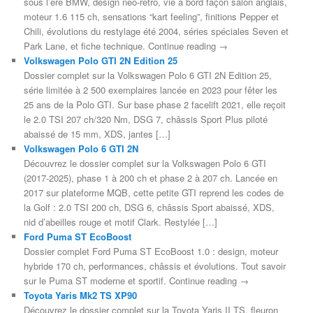
sous l’ère BMW, design néo-rétro, vie à bord façon salon anglais,
moteur 1.6 115 ch, sensations “kart feeling”, finitions Pepper et
Chili, évolutions du restylage été 2004, séries spéciales Seven et
Park Lane, et fiche technique. Continue reading →
Volkswagen Polo GTI 2N Edition 25
Dossier complet sur la Volkswagen Polo 6 GTI 2N Edition 25,
série limitée à 2 500 exemplaires lancée en 2023 pour fêter les
25 ans de la Polo GTI. Sur base phase 2 facelift 2021, elle reçoit
le 2.0 TSI 207 ch/320 Nm, DSG 7, châssis Sport Plus piloté
abaissé de 15 mm, XDS, jantes […]
Volkswagen Polo 6 GTI 2N
Découvrez le dossier complet sur la Volkswagen Polo 6 GTI
(2017-2025), phase 1 à 200 ch et phase 2 à 207 ch. Lancée en
2017 sur plateforme MQB, cette petite GTI reprend les codes de
la Golf : 2.0 TSI 200 ch, DSG 6, châssis Sport abaissé, XDS,
nid d’abeilles rouge et motif Clark. Restylée […]
Ford Puma ST EcoBoost
Dossier complet Ford Puma ST EcoBoost 1.0 : design, moteur
hybride 170 ch, performances, châssis et évolutions. Tout savoir
sur le Puma ST moderne et sportif. Continue reading →
Toyota Yaris Mk2 TS XP90
Découvrez le dossier complet sur la Toyota Yaris II TS, fleuron