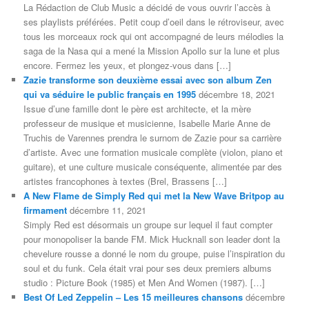
La Rédaction de Club Music a décidé de vous ouvrir l’accès à
ses playlists préférées. Petit coup d’oeil dans le rétroviseur, avec
tous les morceaux rock qui ont accompagné de leurs mélodies la
saga de la Nasa qui a mené la Mission Apollo sur la lune et plus
encore. Fermez les yeux, et plongez-vous dans […]
Zazie transforme son deuxième essai avec son album Zen
qui va séduire le public français en 1995
décembre 18, 2021
Issue d’une famille dont le père est architecte, et la mère
professeur de musique et musicienne, Isabelle Marie Anne de
Truchis de Varennes prendra le surnom de Zazie pour sa carrière
d’artiste. Avec une formation musicale complète (violon, piano et
guitare), et une culture musicale conséquente, alimentée par des
artistes francophones à textes (Brel, Brassens […]
A New Flame de Simply Red qui met la New Wave Britpop au
firmament
décembre 11, 2021
Simply Red est désormais un groupe sur lequel il faut compter
pour monopoliser la bande FM. Mick Hucknall son leader dont la
chevelure rousse a donné le nom du groupe, puise l’inspiration du
soul et du funk. Cela était vrai pour ses deux premiers albums
studio : Picture Book (1985) et Men And Women (1987). […]
Best Of Led Zeppelin – Les 15 meilleures chansons
décembre