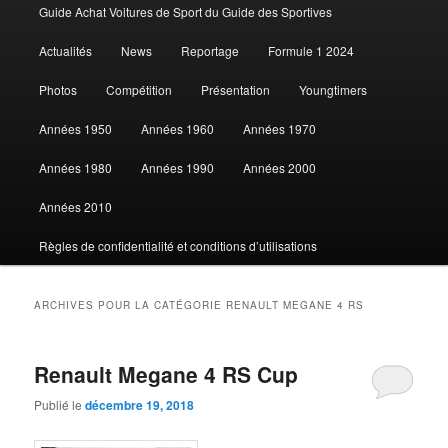
Guide Achat Voitures de Sport du Guide des Sportives
au
au
Actualités
News
Reportage
Formule 1 2024
contenu
contenu
Photos
Compétition
Présentation
Youngtimers
principal
secondaire
Années 1950
Années 1960
Années 1970
Années 1980
Années 1990
Années 2000
Années 2010
Règles de confidentialité et conditions d’utilisations
ARCHIVES POUR LA CATÉGORIE
RENAULT MEGANE 4 RS
Renault Megane 4 RS Cup
Publié le
décembre 19, 2018