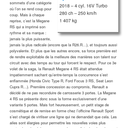
sommets d’une catégorie
2018 – 4 cyl. 16V Turbo
où l’on se rend coup pour
280 ch – 250 km/h
coup. Mais à chaque
1 407 kg
reprise, c’est la Megane
RS qui a imprimé son
rythme et sa marque :
jamais la plus puissante,
jamais la plus radicale (encore que la R26.R…), et toujours aussi
polyvalente. Et plus que les autres encore, sa force première est
de rendre exploitable de la meilleure des manières son talent sur
circuit avec des temps au tour qui forcent le respect. Pour ce 3e
volet de la saga, la Renault Megane 4 RS était attendue
impatiemment sachant qu’entre-temps la concurrence s’est
enflammée (Honda Civic Type R, Ford Focus 3 RS, Seat Leon
Cupra R…). Première concession au compromis, Renault a
décidé de ne pas reconduire de carrosserie 3 portes. La Megane
4 RS se présente donc sous la forme exclusivement d’une
variante 5 portes. Mais fort heureusement, un petit stage de
cosmétique et de remise en forme chez l’officine Renault Sport
s’est chargé de viriliser une ligne qui ne demandait que cela. Les
ailes sont élargies pour permettre les nouvelles voies plus