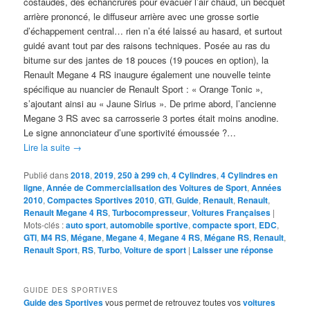
costaudes, des échancrures pour évacuer l’air chaud, un becquet
arrière prononcé, le diffuseur arrière avec une grosse sortie
d’échappement central… rien n’a été laissé au hasard, et surtout
guidé avant tout par des raisons techniques. Posée au ras du
bitume sur des jantes de 18 pouces (19 pouces en option), la
Renault Megane 4 RS inaugure également une nouvelle teinte
spécifique au nuancier de Renault Sport : « Orange Tonic »,
s’ajoutant ainsi au « Jaune Sirius ». De prime abord, l’ancienne
Megane 3 RS avec sa carrosserie 3 portes était moins anodine.
Le signe annonciateur d’une sportivité émoussée ?…
Lire la suite
→
Publié dans
2018
,
2019
,
250 à 299 ch
,
4 Cylindres
,
4 Cylindres en
ligne
,
Année de Commercialisation des Voitures de Sport
,
Années
2010
,
Compactes Sportives 2010
,
GTI
,
Guide
,
Renault
,
Renault
,
Renault Megane 4 RS
,
Turbocompresseur
,
Voitures Françaises
|
Mots-clés :
auto sport
,
automobile sportive
,
compacte sport
,
EDC
,
GTI
,
M4 RS
,
Mégane
,
Megane 4
,
Megane 4 RS
,
Mégane RS
,
Renault
,
Renault Sport
,
RS
,
Turbo
,
Voiture de sport
|
Laisser une réponse
GUIDE DES SPORTIVES
Guide des Sportives
vous permet de retrouvez toutes vos
voitures