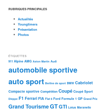
RUBRIQUES PRINCIPALES
Actualités
Youngtimers
Présentation
Photos
ÉTIQUETTES
Alpine
AMG
911
Audi
Aston Martin
automobile sportive
auto sport
Cabriolet
BMW
Berline de sport
Coupé
Compacte sportive
Coupé Sport
Compétition
F1
Ferrari
FIA
Ford
GP
Formule 1
Flat 6
Dieppe
Grand Prix
GT
Grand Tourisme
GTI
Lotus
Maranello