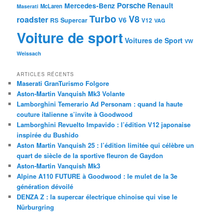
Porsche
Mercedes-Benz
Renault
McLaren
Maserati
Turbo
V8
roadster
V6
RS
Supercar
V12
VAG
Voiture de sport
Voitures de Sport
VW
Weissach
ARTICLES RÉCENTS
Maserati GranTurismo Folgore
Aston-Martin Vanquish Mk3 Volante
Lamborghini Temerario Ad Personam : quand la haute
couture italienne s’invite à Goodwood
Lamborghini Revuelto Impavido : l’édition V12 japonaise
inspirée du Bushido
Aston Martin Vanquish 25 : l’édition limitée qui célèbre un
quart de siècle de la sportive fleuron de Gaydon
Aston-Martin Vanquish Mk3
Alpine A110 FUTURE à Goodwood : le mulet de la 3e
génération dévoilé
DENZA Z : la supercar électrique chinoise qui vise le
Nürburgring