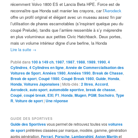
récemment Volvo 1800 ES et Lancia Beta HPE. Force est de
reconnaître que Honda sait manier les crayons, car l’
Aerodeck
offre un profil original et élégant avec un museau assez fin par
l’utilisation de phares escamotables (s’inspirant quelque peu du
coupé Prelude), tandis que l’arrière ressemble à s’y méprendre
en plus volumineux aux petites Civic Hatchback. Deux portes,
mais un volume intérieur digne d’une berline, la Honda
Lire la suite
→
Publié dans
100 à 149 ch
,
1987
,
1987
,
1988
,
1989
,
1990
,
4
Cylindres
,
4 Cylindres en ligne
,
Année de Commercialisation des
Voitures de Sport
,
Années 1980
,
Années 1990
,
Break de Chasse
,
Break de sport
,
Coupé 1980
,
Coupé Break 1980
,
Guide
,
Honda
,
Honda
,
Voitures Japonaises
|
Mots-clés :
2 litres
,
Accord
,
Aerodeck
,
auto sport
,
automobile sportive
,
break de chasse
,
Coupé
,
coupé break
,
EXI
,
F1
,
Honda
,
Mugen
,
PGM
,
Sochoiro
,
Type
R
,
Voiture de sport
|
Une
réponse
GUIDE DES SPORTIVES
Guide des Sportives
vous permet de retrouvez toutes vos
voitures
de sport
préférées classées par marque, modèle, gamme, génération
après génération.
Ferrari
,
Porsche
,
Lamborghini
,
Aston Martin
et