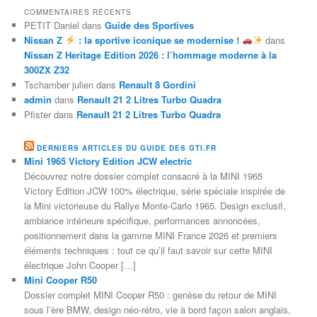
COMMENTAIRES RÉCENTS
PETIT Daniel
dans
Guide des Sportives
Nissan Z
: la sportive iconique se modernise !
dans
Nissan Z Heritage Edition 2026 : l’hommage moderne à la
300ZX Z32
Tschamber julien
dans
Renault 8 Gordini
admin
dans
Renault 21 2 Litres Turbo Quadra
Pfister
dans
Renault 21 2 Litres Turbo Quadra
DERNIERS ARTICLES DU GUIDE DES GTI.FR
Mini 1965 Victory Edition JCW electric
Découvrez notre dossier complet consacré à la MINI 1965
Victory Edition JCW 100% électrique, série spéciale inspirée de
la Mini victorieuse du Rallye Monte-Carlo 1965. Design exclusif,
ambiance intérieure spécifique, performances annoncées,
positionnement dans la gamme MINI France 2026 et premiers
éléments techniques : tout ce qu’il faut savoir sur cette MINI
électrique John Cooper […]
Mini Cooper R50
Dossier complet MINI Cooper R50 : genèse du retour de MINI
sous l’ère BMW, design néo-rétro, vie à bord façon salon anglais,