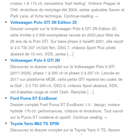
moteur 1.6 115 ch, sensations “kart feeling”, finitions Pepper et
Chili, évolutions du restylage été 2004, séries spéciales Seven et
Park Lane, et fiche technique. Continue reading →
Volkswagen Polo GTI 2N Edition 25
Dossier complet sur la Volkswagen Polo 6 GTI 2N Edition 25,
série limitée à 2 500 exemplaires lancée en 2023 pour fêter les
25 ans de la Polo GTI. Sur base phase 2 facelift 2021, elle reçoit
le 2.0 TSI 207 ch/320 Nm, DSG 7, châssis Sport Plus piloté
abaissé de 15 mm, XDS, jantes […]
Volkswagen Polo 6 GTI 2N
Découvrez le dossier complet sur la Volkswagen Polo 6 GTI
(2017-2025), phase 1 à 200 ch et phase 2 à 207 ch. Lancée en
2017 sur plateforme MQB, cette petite GTI reprend les codes de
la Golf : 2.0 TSI 200 ch, DSG 6, châssis Sport abaissé, XDS,
nid d’abeilles rouge et motif Clark. Restylée […]
Ford Puma ST EcoBoost
Dossier complet Ford Puma ST EcoBoost 1.0 : design, moteur
hybride 170 ch, performances, châssis et évolutions. Tout savoir
sur le Puma ST moderne et sportif. Continue reading →
Toyota Yaris Mk2 TS XP90
Découvrez le dossier complet sur la Toyota Yaris II TS, fleuron