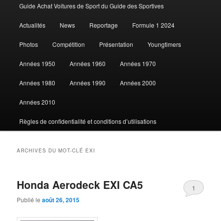
Guide Achat Voitures de Sport du Guide des Sportives
au
au
Actualités
News
Reportage
Formule 1 2024
contenu
contenu
Photos
Compétition
Présentation
Youngtimers
principal
secondaire
Années 1950
Années 1960
Années 1970
Années 1980
Années 1990
Années 2000
Années 2010
Règles de confidentialité et conditions d’utilisations
ARCHIVES DU MOT-CLÉ
EXI
Honda Aerodeck EXI CA5
1
Publié le
août 26, 2015