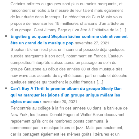
Certains artistes ou groupes sont plus ou moins marquants, et
rencontrent un écho à la mesure de leur talent mais également
de leur durée dans le temps. La rédaction de Club Music vous
propose de recenser les 15 meilleures chansons d’un artiste ou
d’un groupe. C’est Jimmy Page qui va être à l’initiative de la […]
Engelberg ou quand Stephan Eicher confirme définitivement
être un grand de la musique pop
novembre 27, 2021
Stephan Eicher n’est plus un inconnu et possède déjà quelques
succès marquants à son actif, notamment en France. L’auteur-
compositeur-interprète suisse après un passage au sein du
groupe Grauzone au début des années 80 et des musique très
new wave aux accents de synthétiseurs, part en solo et décoche
quelques singles qui touchent le public français […]
Can’t Buy A Thrill le premier album du groupe Steely Dan
qui va marquer les jalons d’un groupe unique mêlant les
styles musicaux
novembre 20, 2021
Rencontrés au collège à la fin des années 60 dans la banlieue de
New York, les jeunes Donald Fagen et Walter Baker découvrent
rapidement qu’ils ont de nombreux points communs, à
commencer par la musique blues et jazz. Mais pas seulement,
car ils partagent également les mêmes goûts littéraires et un