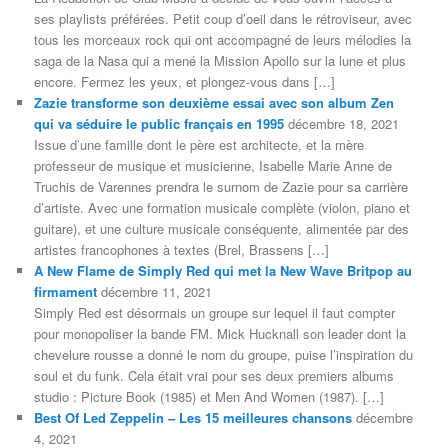
ses playlists préférées. Petit coup d’oeil dans le rétroviseur, avec
tous les morceaux rock qui ont accompagné de leurs mélodies la
saga de la Nasa qui a mené la Mission Apollo sur la lune et plus
encore. Fermez les yeux, et plongez-vous dans […]
Zazie transforme son deuxième essai avec son album Zen
qui va séduire le public français en 1995
décembre 18, 2021
Issue d’une famille dont le père est architecte, et la mère
professeur de musique et musicienne, Isabelle Marie Anne de
Truchis de Varennes prendra le surnom de Zazie pour sa carrière
d’artiste. Avec une formation musicale complète (violon, piano et
guitare), et une culture musicale conséquente, alimentée par des
artistes francophones à textes (Brel, Brassens […]
A New Flame de Simply Red qui met la New Wave Britpop au
firmament
décembre 11, 2021
Simply Red est désormais un groupe sur lequel il faut compter
pour monopoliser la bande FM. Mick Hucknall son leader dont la
chevelure rousse a donné le nom du groupe, puise l’inspiration du
soul et du funk. Cela était vrai pour ses deux premiers albums
studio : Picture Book (1985) et Men And Women (1987). […]
Best Of Led Zeppelin – Les 15 meilleures chansons
décembre
4, 2021