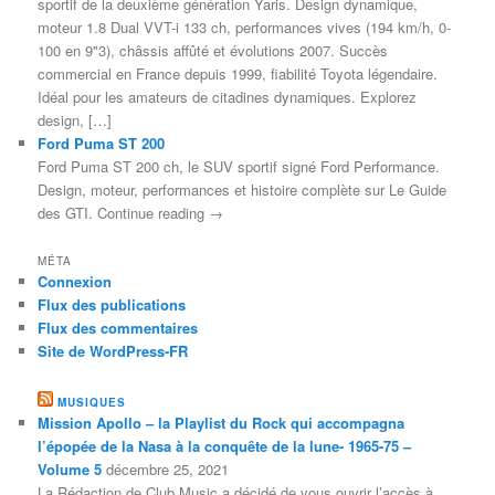
sportif de la deuxième génération Yaris. Design dynamique,
moteur 1.8 Dual VVT-i 133 ch, performances vives (194 km/h, 0-
100 en 9"3), châssis affûté et évolutions 2007. Succès
commercial en France depuis 1999, fiabilité Toyota légendaire.
Idéal pour les amateurs de citadines dynamiques. Explorez
design, […]
Ford Puma ST 200
Ford Puma ST 200 ch, le SUV sportif signé Ford Performance.
Design, moteur, performances et histoire complète sur Le Guide
des GTI. Continue reading →
MÉTA
Connexion
Flux des publications
Flux des commentaires
Site de WordPress-FR
MUSIQUES
Mission Apollo – la Playlist du Rock qui accompagna
l’épopée de la Nasa à la conquête de la lune- 1965-75 –
Volume 5
décembre 25, 2021
La Rédaction de Club Music a décidé de vous ouvrir l’accès à