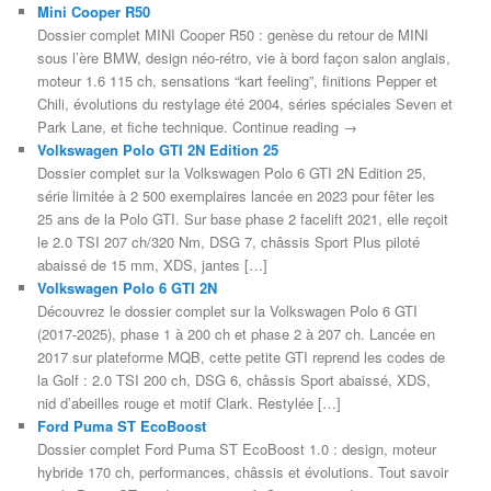
Mini Cooper R50
Dossier complet MINI Cooper R50 : genèse du retour de MINI
sous l’ère BMW, design néo-rétro, vie à bord façon salon anglais,
moteur 1.6 115 ch, sensations “kart feeling”, finitions Pepper et
Chili, évolutions du restylage été 2004, séries spéciales Seven et
Park Lane, et fiche technique. Continue reading →
Volkswagen Polo GTI 2N Edition 25
Dossier complet sur la Volkswagen Polo 6 GTI 2N Edition 25,
série limitée à 2 500 exemplaires lancée en 2023 pour fêter les
25 ans de la Polo GTI. Sur base phase 2 facelift 2021, elle reçoit
le 2.0 TSI 207 ch/320 Nm, DSG 7, châssis Sport Plus piloté
abaissé de 15 mm, XDS, jantes […]
Volkswagen Polo 6 GTI 2N
Découvrez le dossier complet sur la Volkswagen Polo 6 GTI
(2017-2025), phase 1 à 200 ch et phase 2 à 207 ch. Lancée en
2017 sur plateforme MQB, cette petite GTI reprend les codes de
la Golf : 2.0 TSI 200 ch, DSG 6, châssis Sport abaissé, XDS,
nid d’abeilles rouge et motif Clark. Restylée […]
Ford Puma ST EcoBoost
Dossier complet Ford Puma ST EcoBoost 1.0 : design, moteur
hybride 170 ch, performances, châssis et évolutions. Tout savoir