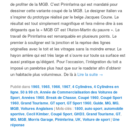
de profiter de la MGB. C’est Pininfarina qui est mandaté pour
dessiner cette variante coupé de la MGB. Le designer italien va
s’inspirer du prototype réalisé par le belge Jacques Coune. Le
résultat est tout simplement magnifique et fera même dire à ses
dirigeants que la « MGB GT est l’Aston-Martin du pauvre ». Le
travail de Pininfarina est remarquable en plusieurs points. Le
premier à souligner est la jonction et la reprise des lignes
originelles avec le toit et les vitrages sans la moindre erreur. Le
hayon arrière qui est très large et s’ouvre sur toute sa surface est
aussi pratique qu’élégant. Pour l’occasion, l’intégration du toit a
imposé un parebrise plus haut que sur le roadster afin d’obtenir
un habitacle plus volumineux. De là à
Lire la suite
→
Publié dans
1965
,
1965
,
1966
,
1967
,
4 Cylindres
,
4 Cylindres en
ligne
,
50 à 99 ch
,
Année de Commercialisation des Voitures de
Sport
,
Années 1960
,
Break de Chasse
,
Coupé 1960
,
Coupé Sport
1960
,
Grand Tourisme
,
GT sport
,
GT Sport 1960
,
Guide
,
MG
,
MG
,
MGB
,
Voitures Anglaises
|
Mots-clés :
1800
,
auto sport
,
automobile
sportive
,
Cecil Kimber
,
Coupé Sport
,
GHD3
,
Grand Tourisme
,
GT
,
MG
,
MGB
,
Morris Garage
,
Pininfarina
,
UK
,
Voiture de sport
|
Une
réponse