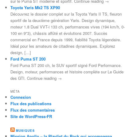
sur le Puma ST moderne et sportif. Continue reading →
Toyota Yaris Mk2 TS XP90
Découvrez le dossier complet sur la Toyota Yaris II TS, fleuron
sportif de la deuxième génération Yaris. Design dynamique,
moteur 1.8 Dual VVT-i 133 ch, performances vives (194 km/h, 0-
100 en 9"3), châssis affûté et évolutions 2007. Succès
commercial en France depuis 1999, fiabilité Toyota légendaire.
Idéal pour les amateurs de citadines dynamiques. Explorez
design, […]
Ford Puma ST 200
Ford Puma ST 200 ch, le SUV sportif signé Ford Performance.
Design, moteur, performances et histoire complète sur Le Guide
des GTI. Continue reading →
MÉTA
Connexion
Flux des publications
Flux des commentaires
Site de WordPress-FR
MUSIQUES
Mission Apollo – la Playlist du Rock qui accompagna