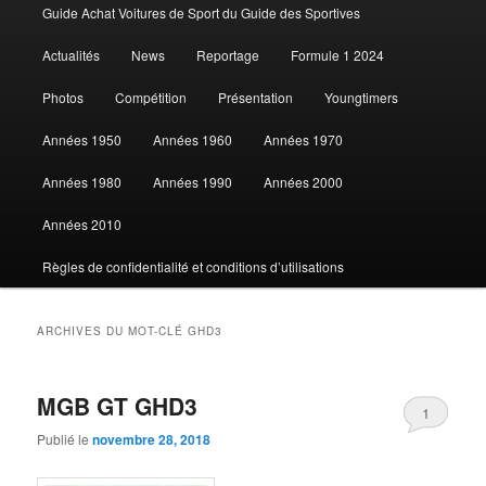
Guide Achat Voitures de Sport du Guide des Sportives
au
au
Actualités
News
Reportage
Formule 1 2024
contenu
contenu
Photos
Compétition
Présentation
Youngtimers
principal
secondaire
Années 1950
Années 1960
Années 1970
Années 1980
Années 1990
Années 2000
Années 2010
Règles de confidentialité et conditions d’utilisations
ARCHIVES DU MOT-CLÉ
GHD3
MGB GT GHD3
1
Publié le
novembre 28, 2018