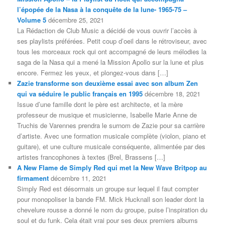
l’épopée de la Nasa à la conquête de la lune- 1965-75 –
Volume 5
décembre 25, 2021
La Rédaction de Club Music a décidé de vous ouvrir l’accès à
ses playlists préférées. Petit coup d’oeil dans le rétroviseur, avec
tous les morceaux rock qui ont accompagné de leurs mélodies la
saga de la Nasa qui a mené la Mission Apollo sur la lune et plus
encore. Fermez les yeux, et plongez-vous dans […]
Zazie transforme son deuxième essai avec son album Zen
qui va séduire le public français en 1995
décembre 18, 2021
Issue d’une famille dont le père est architecte, et la mère
professeur de musique et musicienne, Isabelle Marie Anne de
Truchis de Varennes prendra le surnom de Zazie pour sa carrière
d’artiste. Avec une formation musicale complète (violon, piano et
guitare), et une culture musicale conséquente, alimentée par des
artistes francophones à textes (Brel, Brassens […]
A New Flame de Simply Red qui met la New Wave Britpop au
firmament
décembre 11, 2021
Simply Red est désormais un groupe sur lequel il faut compter
pour monopoliser la bande FM. Mick Hucknall son leader dont la
chevelure rousse a donné le nom du groupe, puise l’inspiration du
soul et du funk. Cela était vrai pour ses deux premiers albums