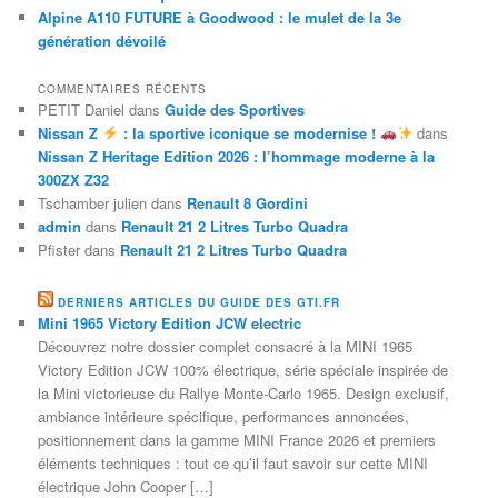
Alpine A110 FUTURE à Goodwood : le mulet de la 3e
génération dévoilé
COMMENTAIRES RÉCENTS
PETIT Daniel
dans
Guide des Sportives
Nissan Z
: la sportive iconique se modernise !
dans
Nissan Z Heritage Edition 2026 : l’hommage moderne à la
300ZX Z32
Tschamber julien
dans
Renault 8 Gordini
admin
dans
Renault 21 2 Litres Turbo Quadra
Pfister
dans
Renault 21 2 Litres Turbo Quadra
DERNIERS ARTICLES DU GUIDE DES GTI.FR
Mini 1965 Victory Edition JCW electric
Découvrez notre dossier complet consacré à la MINI 1965
Victory Edition JCW 100% électrique, série spéciale inspirée de
la Mini victorieuse du Rallye Monte-Carlo 1965. Design exclusif,
ambiance intérieure spécifique, performances annoncées,
positionnement dans la gamme MINI France 2026 et premiers
éléments techniques : tout ce qu’il faut savoir sur cette MINI
électrique John Cooper […]