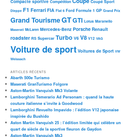
Coupé
Compacte sportive
Coupé Sport
Compétition
F1
Ferrari
FIA
Ford
GP
Formule 1
Flat 6
Dieppe
Grand Prix
GT
Grand Tourisme
GTI
Lotus
Maranello
Porsche
Mercedes-Benz
Renault
McLaren
Maserati
Turbo
V8
roadster
V6
RS
Supercar
V12
VAG
Voiture de sport
Voitures de Sport
VW
Weissach
ARTICLES RÉCENTS
Abarth 500e Turismo
Maserati GranTurismo Folgore
Aston-Martin Vanquish Mk3 Volante
Lamborghini Temerario Ad Personam : quand la haute
couture italienne s’invite à Goodwood
Lamborghini Revuelto Impavido : l’édition V12 japonaise
inspirée du Bushido
Aston Martin Vanquish 25 : l’édition limitée qui célèbre un
quart de siècle de la sportive fleuron de Gaydon
Aston-Martin Vanquish Mk3