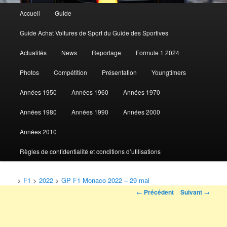
Menu
Accueil
Guide
Aller
principal
Guide Achat Voitures de Sport du Guide des Sportives
au
Actualités
News
Reportage
Formule 1 2024
contenu
Photos
Compétition
Présentation
Youngtimers
principal
Années 1950
Années 1960
Années 1970
Années 1980
Années 1990
Années 2000
Années 2010
Règles de confidentialité et conditions d’utilisations
>
F1
>
2022
>
GP F1 Monaco 2022 – 29 mai
Navigation
←
Précédent
Suivant
→
des
articles