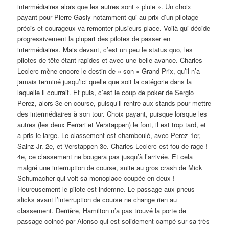
intermédiaires alors que les autres sont « pluie ». Un choix
payant pour Pierre Gasly notamment qui au prix d’un pilotage
précis et courageux va remonter plusieurs place. Voilà qui décide
progressivement la plupart des pilotes de passer en
intermédiaires. Mais devant, c’est un peu le status quo, les
pilotes de tête étant rapides et avec une belle avance. Charles
Leclerc mène encore le destin de « son » Grand Prix, qu’il n’a
jamais terminé jusqu’ici quelle que soit la catégorie dans la
laquelle il courrait. Et puis, c’est le coup de poker de Sergio
Perez, alors 3e en course, puisqu’il rentre aux stands pour mettre
des intermédiaires à son tour. Choix payant, puisque lorsque les
autres (les deux Ferrari et Verstappen) le font, il est trop tard, et
a pris le large. Le classement est chamboulé, avec Perez 1er,
Sainz Jr. 2e, et Verstappen 3e. Charles Leclerc est fou de rage !
4e, ce classement ne bougera pas jusqu’à l’arrivée. Et cela
malgré une interruption de course, suite au gros crash de Mick
Schumacher qui voit sa monoplace coupée en deux !
Heureusement le pilote est indemne. Le passage aux pneus
slicks avant l’interruption de course ne change rien au
classement. Derrière, Hamilton n’a pas trouvé la porte de
passage coincé par Alonso qui est solidement campé sur sa très