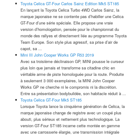
Toyota Celica GT-Four Carlos Sainz Edition Mk5 ST185
En lançant la Toyota Celica Turbo 4WD Carlos Sainz, la
marque japonaise ne se contente pas d’habiller une Celica
GT-Four d’une série spéciale. Elle propose une vraie
version d’homologation, pensée pour le championnat du
monde des rallyes et directement liée au programme Toyota
Team Europe. Son style plus agressif, sa prise d’air de
capot, sa ...
Mini III John Cooper Works GP R53 2019
Avec sa troisième déclinaison GP, MINI pousse le curseur
plus loin que jamais et transforme sa citadine chic en
véritable arme de piste homologuée pour la route. Produite
à seulement 3 000 exemplaires, la MINI John Cooper
Works GP ne cherche ni le compromis ni la discrétion.
Entre sa présentation bodybuildée, son habitacle réduit à ...
Toyota Celica GT-Four Mk5 ST185
Lorsque Toyota lance la cinquième génération de Celica, la
marque japonaise change de registre avec un coupé plus
abouti, plus sérieux et nettement plus technologique. La
version GT-Four ST185 incarne cette montée en gamme
avec une carrosserie élargie, une transmission intégrale