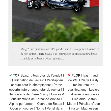
Malgré une qualification ratée par des choix stratégiques hasardeux
de son écurie, Pierre Gasly s’est rattrapé en course avec une belle
stratégie et de beaux dépassements…
✔
TOP
Sainz jr. tout près de l’exploit ǀ
✖
FLOP
Haas maudit
Qualification de Leclerc ǀ Verstappen
ce WE ǀ Pierre Gasly
assure pour le championnat ǀ Perez
malheureux en
opportuniste et super star du rocher ! ǀ
qualifications ǀ Leclerc
Remontada de Pierre Gasly ǀ Course &
malheureux en course
qualifications de Fernando Alonso ǀ
ǀ Ricciardo ǀ Aston
Alpine performant ǀ Course de Bottas ǀ
Martin ǀ Pénalité d’icon
Ocon en course ǀ Norris ǀ Vettel dans
injuste ǀ Magnussen