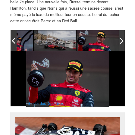
belle 7e place. Une nouvelle fois, Russel termine devant
Hamilton, tandis que Norris qui a réussi une sacrée course, s’est
même payé le luxe du meilleur tour en course. Le roi du rocher
cette année était Perez et sa Red Bull…
Guide+des+Sportives