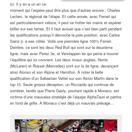
ici. Il y en a un en ce
moment qui l’espère peut être plus que d’autres encore : Charles
Leclerc, le régional de l’étape. Et cette année, avec Ferrari qui
est particulièrement véloce, il peut se frotter les mains et espérer
briller sur ses terres. Et il faut avouer que c’est bien parti pendant
les qualifications puisqu’il décroche la pole position, avec Carlos
Sainz jr. à ses côtés. Voilà une première ligne 100% Ferrari.
Derrière, ce sont les deux Red Bull qui sont sur la deuxième
ligne, mais avec Perez 3e, et Verstappen 4e qui peine à trouver
l’équilibre qui lui convient. Les deux rivaux anglais, Norris
(McLaren) et Russel (Mercedes) sont sur la 3e ligne, devançant
ainsi Alonso et son Alpine et Hamilton. A noter la belle
qualification d’un Sebastian Vettel sur son Aston Martin dans le
top 10. Seule grosse déception, un Ricciardo qui continue de
sombrer, tandis que Pierre Gasly, pourtant rapide à Monaco, est
victime d’une mauvaise stratégie de l’équipe AlphaTauri et partira
en fond de grille. A Monaco c’est déjà un mauvais présage…