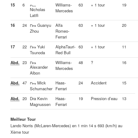
15
6
Williams-
63
+ 1 tour
19
Nicholas
Mercedes
Latifi
16
24
Guanyu
Alfa
63
+ 1 tour
20
Zhou
Romeo-
Ferrari
17
22
Yuki
AlphaTauri-
63
+ 1 tour
11
Tsunoda
Red Bull
Abd.
23
Williams-
48
?
16
Alexander
Mercedes
Albon
Abd.
47
Mick
Haas-
24
Accident
15
Schumacher
Ferrari
Abd.
20
Kevin
Haas-
19
Pression d’eau
13
Magnussen
Ferrari
Meilleur Tour
Lando Norris (McLaren-Mercedes) en 1 min 14 s 693 (km/h) au
Xème tour