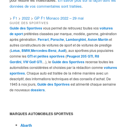
pour réduire les indésirables.
En savoir plus sur la façon dont les
données de vos commentaires sont traitées
.
>
F1
>
2022
>
GP F1 Monaco 2022 – 29 mai
GUIDE DES SPORTIVES
Guide des Sportives
vous permet de retrouvez toutes vos
voitures
de sport
préférées classées par marque, modèle, gamme, génération
après génération.
Ferrari
,
Porsche
,
Lamborghini
,
Aston Martin
et
autres constructeurs de voitures de sport et de voitures de prestige
(
Lotus
,
BMW
,
Mercedes-Benz
,
Audi
), aux sportives plus populaires
comme les
GTI et petites sportives
(
Peugeot 205 GTI
,
R8
Gordini
,
VW Golf GTI
…), le
Guide des Sportives
recense toutes les
automobiles considérées et choisies par la rédaction comme
voitures
sportives
. Chaque auto est traitée de la même manière avec un
descriptif, des informations techniques et des conseils d’achat. De
1945 à nos jours,
Guide des Sportives
est alimenté chaque semaine
de nouveaux
dossiers
.
MARQUES AUTOMOBILES SPORTIVES
Abarth