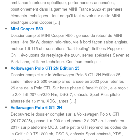
ambiance intérieure spécifique, performances annoncées,
positionnement dans la gamme MINI France 2026 et premiers
éléments techniques : tout ce qu’il faut savoir sur cette MINI
électrique John Cooper […]
Mini Cooper R50
Dossier complet MINI Cooper R50 : genèse du retour de MINI
sous l’ère BMW, design néo-rétro, vie à bord façon salon anglais,
moteur 1.6 115 ch, sensations “kart feeling”, finitions Pepper et
Chili, évolutions du restylage été 2004, séries spéciales Seven et
Park Lane, et fiche technique. Continue reading →
Volkswagen Polo GTI 2N Edition 25
Dossier complet sur la Volkswagen Polo 6 GTI 2N Edition 25,
série limitée à 2 500 exemplaires lancée en 2023 pour fêter les
25 ans de la Polo GTI. Sur base phase 2 facelift 2021, elle reçoit
le 2.0 TSI 207 ch/320 Nm, DSG 7, châssis Sport Plus piloté
abaissé de 15 mm, XDS, jantes […]
Volkswagen Polo 6 GTI 2N
Découvrez le dossier complet sur la Volkswagen Polo 6 GTI
(2017-2025), phase 1 à 200 ch et phase 2 à 207 ch. Lancée en
2017 sur plateforme MQB, cette petite GTI reprend les codes de
la Golf : 2.0 TSI 200 ch, DSG 6, châssis Sport abaissé, XDS,