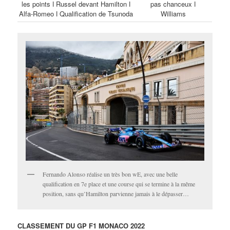
les points ǀ Russel devant Hamilton ǀ
pas chanceux ǀ
Alfa-Romeo ǀ Qualification de Tsunoda
Williams
Fernando Alonso réalise un très bon wE, avec une belle
qualification en 7e place et une course qui se termine à la même
position, sans qu’Hamilton parvienne jamais à le dépasser…
CLASSEMENT DU GP F1 MONACO 2022