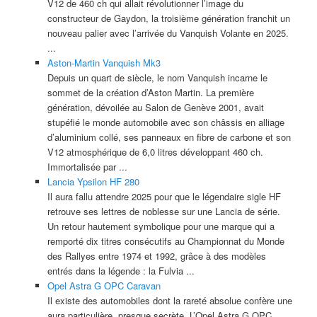
V12 de 460 ch qui allait révolutionner l’image du
constructeur de Gaydon, la troisième génération franchit un
nouveau palier avec l’arrivée du Vanquish Volante en 2025.
...
Aston-Martin Vanquish Mk3
Depuis un quart de siècle, le nom Vanquish incarne le
sommet de la création d’Aston Martin. La première
génération, dévoilée au Salon de Genève 2001, avait
stupéfié le monde automobile avec son châssis en alliage
d’aluminium collé, ses panneaux en fibre de carbone et son
V12 atmosphérique de 6,0 litres développant 460 ch.
Immortalisée par ...
Lancia Ypsilon HF 280
Il aura fallu attendre 2025 pour que le légendaire sigle HF
retrouve ses lettres de noblesse sur une Lancia de série.
Un retour hautement symbolique pour une marque qui a
remporté dix titres consécutifs au Championnat du Monde
des Rallyes entre 1974 et 1992, grâce à des modèles
entrés dans la légende : la Fulvia ...
Opel Astra G OPC Caravan
Il existe des automobiles dont la rareté absolue confère une
aura particulière, presque secrète. L’Opel Astra G OPC