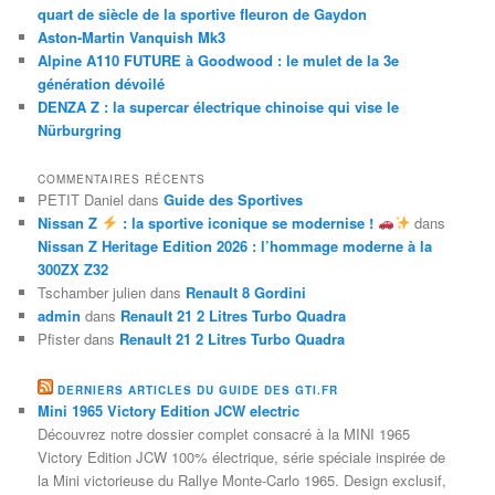
quart de siècle de la sportive fleuron de Gaydon
Aston-Martin Vanquish Mk3
Alpine A110 FUTURE à Goodwood : le mulet de la 3e
génération dévoilé
DENZA Z : la supercar électrique chinoise qui vise le
Nürburgring
COMMENTAIRES RÉCENTS
PETIT Daniel
dans
Guide des Sportives
Nissan Z
: la sportive iconique se modernise !
dans
Nissan Z Heritage Edition 2026 : l’hommage moderne à la
300ZX Z32
Tschamber julien
dans
Renault 8 Gordini
admin
dans
Renault 21 2 Litres Turbo Quadra
Pfister
dans
Renault 21 2 Litres Turbo Quadra
DERNIERS ARTICLES DU GUIDE DES GTI.FR
Mini 1965 Victory Edition JCW electric
Découvrez notre dossier complet consacré à la MINI 1965
Victory Edition JCW 100% électrique, série spéciale inspirée de
la Mini victorieuse du Rallye Monte-Carlo 1965. Design exclusif,