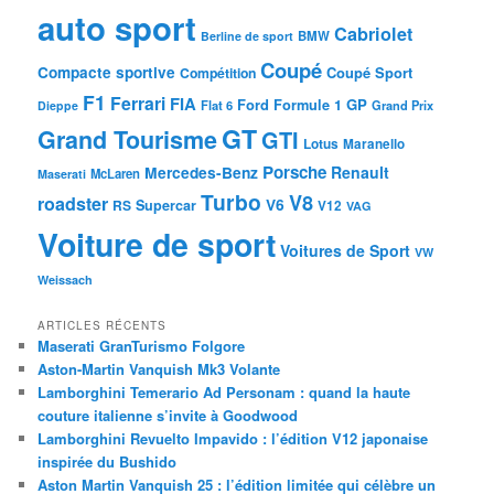
auto sport
Cabriolet
BMW
Berline de sport
Coupé
Compacte sportive
Coupé Sport
Compétition
F1
Ferrari
FIA
Ford
GP
Formule 1
Flat 6
Dieppe
Grand Prix
GT
Grand Tourisme
GTI
Lotus
Maranello
Porsche
Mercedes-Benz
Renault
McLaren
Maserati
Turbo
V8
roadster
V6
RS
Supercar
V12
VAG
Voiture de sport
Voitures de Sport
VW
Weissach
ARTICLES RÉCENTS
Maserati GranTurismo Folgore
Aston-Martin Vanquish Mk3 Volante
Lamborghini Temerario Ad Personam : quand la haute
couture italienne s’invite à Goodwood
Lamborghini Revuelto Impavido : l’édition V12 japonaise
inspirée du Bushido
Aston Martin Vanquish 25 : l’édition limitée qui célèbre un