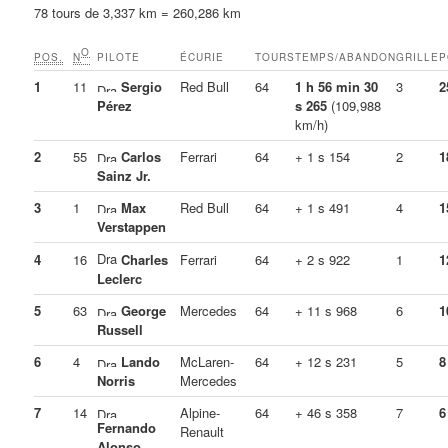
78 tours de 3,337 km = 260,286 km
O
POS.
N
PILOTE
ÉCURIE
TOURS
TEMPS/ABANDON
GRILLE
P
1
11
Sergio
Red Bull
64
1 h 56 min 30
3
2
Pérez
s 265
(109,988
km/h)
2
55
Carlos
Ferrari
64
+ 1 s 154
2
1
Sainz Jr.
3
1
Max
Red Bull
64
+ 1 s 491
4
1
Verstappen
4
16
Charles
Ferrari
64
+ 2 s 922
1
1
Leclerc
5
63
George
Mercedes
64
+ 11 s 968
6
1
Russell
6
4
Lando
McLaren-
64
+ 12 s 231
5
8
Norris
Mercedes
7
14
Alpine-
64
+ 46 s 358
7
6
Fernando
Renault
Alonso