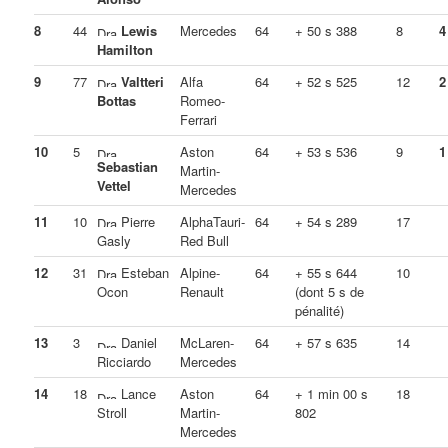
8
44
Lewis
Mercedes
64
+ 50 s 388
8
4
Hamilton
9
77
Valtteri
Alfa
64
+ 52 s 525
12
2
Bottas
Romeo-
Ferrari
10
5
Aston
64
+ 53 s 536
9
1
Sebastian
Martin-
Vettel
Mercedes
11
10
Pierre
AlphaTauri-
64
+ 54 s 289
17
Gasly
Red Bull
12
31
Esteban
Alpine-
64
+ 55 s 644
10
Ocon
Renault
(dont 5 s de
pénalité)
13
3
Daniel
McLaren-
64
+ 57 s 635
14
Ricciardo
Mercedes
14
18
Lance
Aston
64
+ 1 min 00 s
18
Stroll
Martin-
802
Mercedes