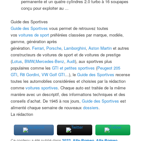
permanente et un quatre cylindres 2.0 turbo à 16 soupapes
conçu pour exploiter au ...
Guide des Sportives
Guide des Sportives
vous permet de retrouvez toutes
vos
voitures de sport
préférées classées par marque, modèle,
gamme, génération après
génération.
Ferrari
,
Porsche
,
Lamborghini
,
Aston Martin
et autres
constructeurs de voitures de sport et de voitures de prestige
(
Lotus
,
BMW
,
Mercedes-Benz
,
Audi
), aux sportives plus
populaires comme les
GTI et petites sportives
(
Peugeot 205
GTI
,
R8 Gordini
,
VW Golf GTI
…), le
Guide des Sportives
recense
toutes les automobiles considérées et choisies par la rédaction
comme
voitures sportives
. Chaque auto est traitée de la même
manière avec un descriptif, des informations techniques et des
conseils d’achat. De 1945 à nos jours,
Guide des Sportives
est
alimenté chaque semaine de nouveaux
dossiers
.
La rédaction
Ce contenu a été publié dans
2022
,
Alfa-Romeo
,
Alfa-Romeo
,