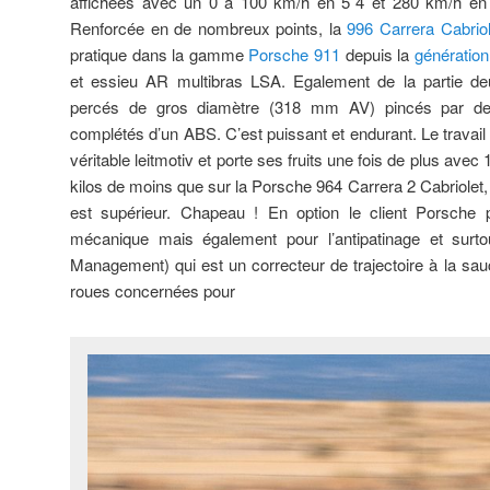
affichées avec un 0 à 100 km/h en 5ʺ4 et 280 km/h en 
Renforcée en de nombreux points, la
996 Carrera Cabriol
pratique dans la gamme
Porsche 911
depuis la
génération
et essieu AR multibras LSA. Egalement de la partie de
percés de gros diamètre (318 mm AV) pincés par des 
complétés d’un ABS. C’est puissant et endurant. Le travail
véritable leitmotiv et porte ses fruits une fois de plus ave
kilos de moins que sur la Porsche 964 Carrera 2 Cabriolet,
est supérieur. Chapeau ! En option le client Porsche p
mécanique mais également pour l’antipatinage et surto
Management) qui est un correcteur de trajectoire à la sau
roues concernées pour