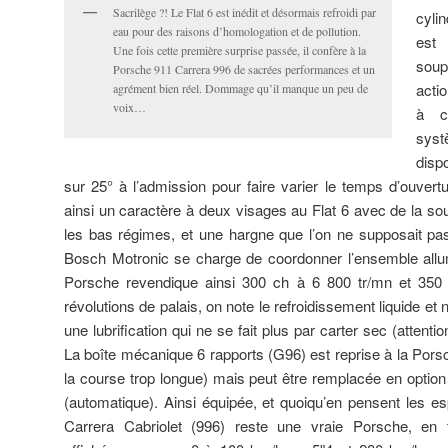
Sacrilège ?! Le Flat 6 est inédit et désormais refroidi par
cyli
eau pour des raisons d’homologation et de pollution.
est
Une fois cette première surprise passée, il confère à la
soup
Porsche 911 Carrera 996 de sacrées performances et un
acti
agrément bien réel. Dommage qu’il manque un peu de
voix…
à c
sys
disp
sur 25° à l’admission pour faire varier le temps d’ouve
ainsi un caractère à deux visages au Flat 6 avec de la s
les bas régimes, et une hargne que l’on ne supposait pas
Bosch Motronic se charge de coordonner l’ensemble allu
Porsche revendique ainsi 300 ch à 6 800 tr/mn et 35
révolutions de palais, on note le refroidissement liquide et 
une lubrification qui ne se fait plus par carter sec (attenti
La boîte mécanique 6 rapports (G96) est reprise à la Po
la course trop longue) mais peut être remplacée en option 
(automatique). Ainsi équipée, et quoiqu’en pensent les es
Carrera Cabriolet (996) reste une vraie Porsche, en