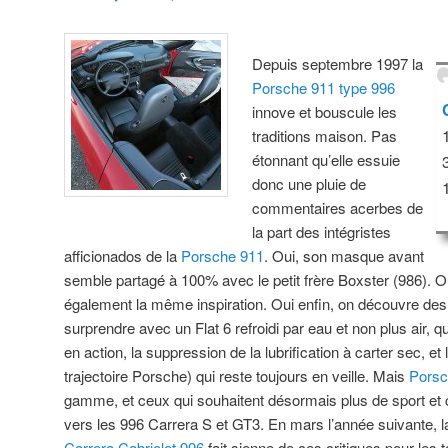
Depuis septembre 1997 la
Porsche 911 type 996
innove et bouscule les
traditions maison. Pas
étonnant qu’elle essuie
donc une pluie de
commentaires acerbes de
la part des intégristes
afficionados de la
Porsche 911
. Oui, son masque avant
semble partagé à 100% avec le petit frère Boxster (986). O
également la même inspiration. Oui enfin, on découvre des
surprendre avec un Flat 6 refroidi par eau et non plus air, q
en action, la suppression de la lubrification à carter sec, e
trajectoire Porsche) qui reste toujours en veille. Mais
Pors
gamme, et ceux qui souhaitent désormais plus
de sport et
vers les 996 Carrera S et GT3. En mars l’année suivante, la
Carrera Cabriolet 996
fait sienne de ces critiques pour les