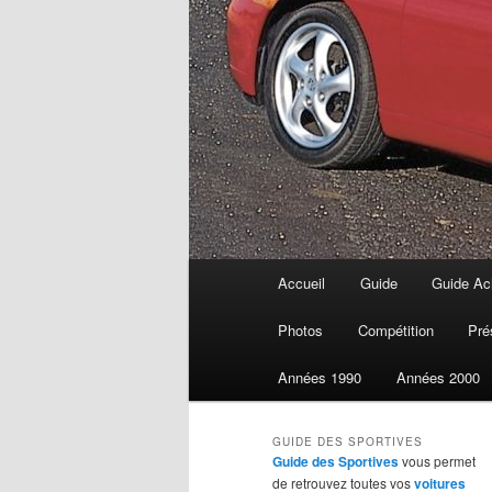
Menu
Accueil
Guide
Guide Ach
Aller
principal
Photos
Compétition
Pré
au
Années 1990
Années 2000
contenu
GUIDE DES SPORTIVES
principal
Guide des Sportives
vous permet
de retrouvez toutes vos
voitures