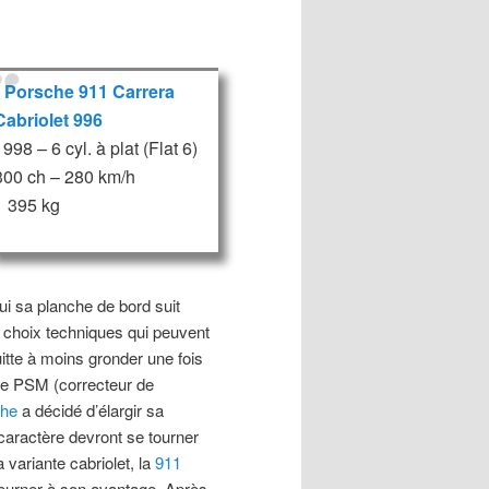
Porsche 911 Carrera
Cabriolet 996
1998 – 6 cyl. à plat (Flat 6)
300 ch – 280 km/h
1 395 kg
ui sa planche de bord suit
 choix techniques qui peuvent
uitte à moins gronder une fois
t le PSM (correcteur de
che
a décidé d’élargir sa
 caractère devront se tourner
 variante cabriolet, la
911
 tourner à son avantage. Après