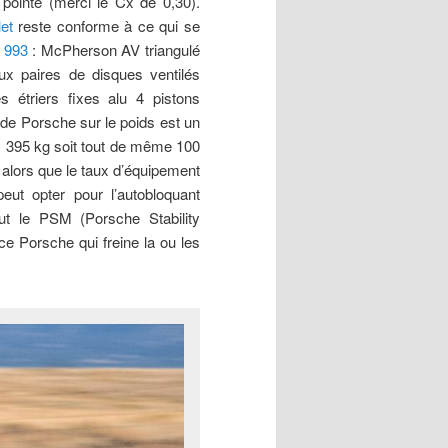
pointe (merci le Cx de 0,30).
et
reste conforme à ce qui se
 993
: McPherson AV triangulé
ux paires de disques ventilés
étriers fixes alu 4 pistons
 de Porsche sur le poids est un
c 1 395 kg soit tout de même 100
 alors que le taux d’équipement
eut opter pour l’autobloquant
ut le PSM (Porsche Stability
ce Porsche qui freine la ou les