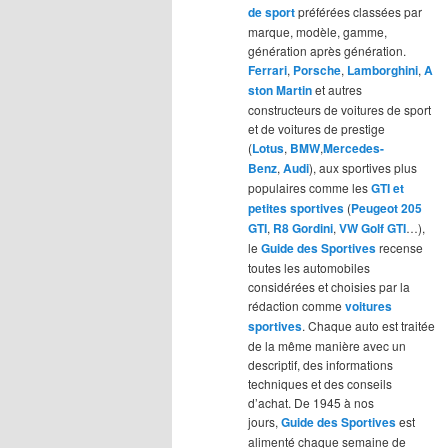
de sport
préférées classées par
marque, modèle, gamme,
génération après génération.
Ferrari
,
Porsche
,
Lamborghini
,
A
ston Martin
et autres
constructeurs de voitures de sport
et de voitures de prestige
(
Lotus
,
BMW
,
Mercedes-
Benz
,
Audi
), aux sportives plus
populaires comme les
GTI et
petites sportives
(
Peugeot 205
GTI
,
R8 Gordini
,
VW Golf GTI
…),
le
Guide des Sportives
recense
toutes les automobiles
considérées et choisies par la
rédaction comme
voitures
sportives
. Chaque auto est traitée
de la même manière avec un
descriptif, des informations
techniques et des conseils
d’achat. De 1945 à nos
jours,
Guide des Sportives
est
alimenté chaque semaine de