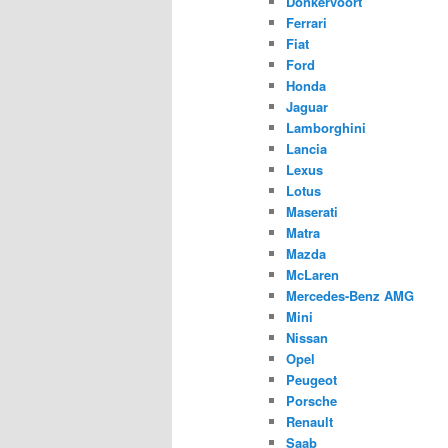
Donkervoort
Ferrari
Fiat
Ford
Honda
Jaguar
Lamborghini
Lancia
Lexus
Lotus
Maserati
Matra
Mazda
McLaren
Mercedes-Benz AMG
Mini
Nissan
Opel
Peugeot
Porsche
Renault
Saab