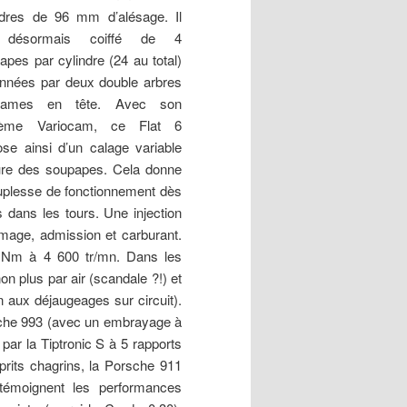
ndres de 96 mm d’alésage. Il
 désormais coiffé de 4
apes par cylindre (24 au total)
onnées par deux double arbres
ames en tête. Avec son
tème Variocam, ce Flat 6
ose ainsi d’un calage variable
rture des soupapes. Cela donne
ouplesse de fonctionnement dès
 dans les tours. Une injection
mage, admission et carburant.
0 Nm à 4 600 tr/mn. Dans les
non plus par air (scandale ?!) et
on aux déjaugeages sur circuit).
rsche 993 (avec un embrayage à
par la Tiptronic S à 5 rapports
prits chagrins, la Porsche 911
 témoignent les performances