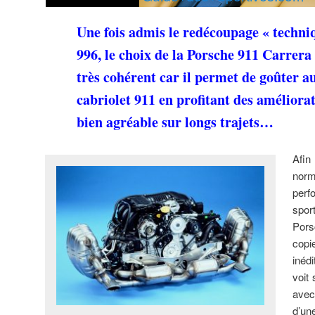
Une fois admis le redécoupage « techn
996, le choix de la Porsche 911 Carrera
très cohérent car il permet de goûter 
cabriolet 911 en profitant des améliora
bien agréable sur longs trajets…
Afin
norm
perf
spor
Pors
copi
inéd
voit 
avec
d’u