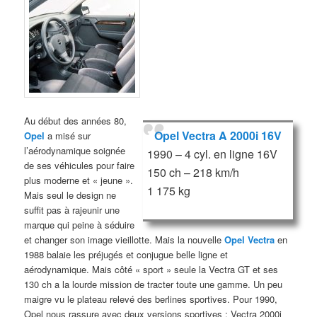
Au début des années 80,
Opel Vectra A 2000i 16V
Opel
a misé sur
l’aérodynamique soignée
1990 – 4 cyl. en ligne 16V
de ses véhicules pour faire
150 ch – 218 km/h
plus moderne et « jeune ».
1 175 kg
Mais seul le design ne
suffit pas à rajeunir une
marque qui peine à séduire
et changer son image vieillotte. Mais la nouvelle
Opel Vectra
en
1988 balaie les préjugés et conjugue belle ligne et
aérodynamique. Mais côté « sport » seule la Vectra GT et ses
130 ch a la lourde mission de tracter toute une gamme. Un peu
maigre vu le plateau relevé des berlines sportives. Pour 1990,
Opel nous rassure avec deux versions sportives : Vectra 2000i