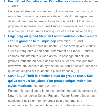
Best Of Led Zeppelin – Les 15 meilleures chansons
décembre
4, 2021
Certains artistes ou groupes sont plus ou moins marquants, et
rencontrent un écho à la mesure de leur talent mais également
de leur durée dans le temps. La rédaction de Club Music vous
propose de recenser les 15 meilleures chansons d’un artiste ou
d’un groupe. C’est Jimmy Page qui va être à l’initiative de la […]
Engelberg ou quand Stephan Eicher confirme définitivement
être un grand de la musique pop
novembre 27, 2021
Stephan Eicher n’est plus un inconnu et possède déjà quelques
succès marquants à son actif, notamment en France. L’auteur-
compositeur-interprète suisse après un passage au sein du
groupe Grauzone au début des années 80 et des musique très
new wave aux accents de synthétiseurs, part en solo et décoche
quelques singles qui touchent le public français […]
Can’t Buy A Thrill le premier album du groupe Steely Dan
qui va marquer les jalons d’un groupe unique mêlant les
styles musicaux
novembre 20, 2021
Rencontrés au collège à la fin des années 60 dans la banlieue de
New York, les jeunes Donald Fagen et Walter Baker découvrent
rapidement qu’ils ont de nombreux points communs, à
commencer par la musique blues et jazz. Mais pas seulement,