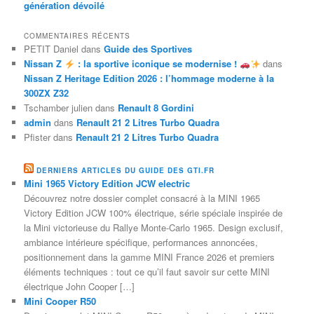
génération dévoilé
COMMENTAIRES RÉCENTS
PETIT Daniel
dans
Guide des Sportives
Nissan Z
: la sportive iconique se modernise !
dans
Nissan Z Heritage Edition 2026 : l’hommage moderne à la
300ZX Z32
Tschamber julien
dans
Renault 8 Gordini
admin
dans
Renault 21 2 Litres Turbo Quadra
Pfister
dans
Renault 21 2 Litres Turbo Quadra
DERNIERS ARTICLES DU GUIDE DES GTI.FR
Mini 1965 Victory Edition JCW electric
Découvrez notre dossier complet consacré à la MINI 1965
Victory Edition JCW 100% électrique, série spéciale inspirée de
la Mini victorieuse du Rallye Monte-Carlo 1965. Design exclusif,
ambiance intérieure spécifique, performances annoncées,
positionnement dans la gamme MINI France 2026 et premiers
éléments techniques : tout ce qu’il faut savoir sur cette MINI
électrique John Cooper […]
Mini Cooper R50