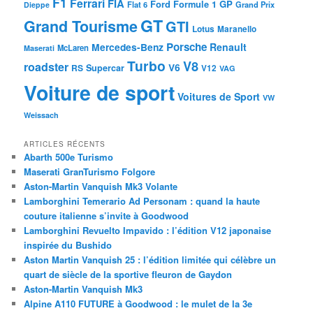
F1
Ferrari
FIA
Ford
GP
Formule 1
Flat 6
Dieppe
Grand Prix
GT
Grand Tourisme
GTI
Lotus
Maranello
Porsche
Mercedes-Benz
Renault
McLaren
Maserati
Turbo
V8
roadster
V6
RS
Supercar
V12
VAG
Voiture de sport
Voitures de Sport
VW
Weissach
ARTICLES RÉCENTS
Abarth 500e Turismo
Maserati GranTurismo Folgore
Aston-Martin Vanquish Mk3 Volante
Lamborghini Temerario Ad Personam : quand la haute
couture italienne s’invite à Goodwood
Lamborghini Revuelto Impavido : l’édition V12 japonaise
inspirée du Bushido
Aston Martin Vanquish 25 : l’édition limitée qui célèbre un
quart de siècle de la sportive fleuron de Gaydon
Aston-Martin Vanquish Mk3
Alpine A110 FUTURE à Goodwood : le mulet de la 3e