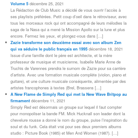
Volume 5
décembre 25, 2021
La Rédaction de Club Music a décidé de vous ouvrir l’accès à
ses playlists préférées. Petit coup d’oeil dans le rétroviseur, avec
tous les morceaux rock qui ont accompagné de leurs mélodies la
saga de la Nasa qui a mené la Mission Apollo sur la lune et plus
encore. Fermez les yeux, et plongez-vous dans […]
Zazie transforme son deuxième essai avec son album Zen
qui va séduire le public français en 1995
décembre 18, 2021
Issue d’une famille dont le père est architecte, et la mère
professeur de musique et musicienne, Isabelle Marie Anne de
Truchis de Varennes prendra le surnom de Zazie pour sa carrière
d’artiste. Avec une formation musicale complète (violon, piano et
guitare), et une culture musicale conséquente, alimentée par des
artistes francophones à textes (Brel, Brassens […]
A New Flame de Simply Red qui met la New Wave Britpop au
firmament
décembre 11, 2021
Simply Red est désormais un groupe sur lequel il faut compter
pour monopoliser la bande FM. Mick Hucknall son leader dont la
chevelure rousse a donné le nom du groupe, puise l’inspiration du
soul et du funk. Cela était vrai pour ses deux premiers albums
studio : Picture Book (1985) et Men And Women (1987). […]