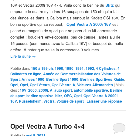
16V et Vectra 2000i 16V 4×4. Voilà donc la berline du
Blitz
qui
emprunte le quatre cylindres 16 soupapes de 150 ch qui a fait
des étincelles dans la Calibra mais surtout la Kadett GSI 16V. En
bonne sportive qui se respect, l’
Opel Vectra A 2000i 16V
est
passé au magasin de sport pour se parer d’un kit carrosserie
complet : boucliers enveloppants, bas de caisse, jantes alu de
15 pouces (communes avec la Calibra 16V) et becquet de malle
arrière. A noter que seule la carrosserie 3 volumes
Lire la suite
→
Publié dans
150 à 199 ch
,
1990
,
1990
,
1991
,
1992
,
4 Cylindres
,
4
Cylindres en ligne
,
Année de Commercialisation des Voitures de
Sport
,
Années 1990
,
Berline Sport 1990
,
Berlines Sportives
,
Guide
,
Opel
,
Opel
,
Opel Vectra
,
Opel Vectra A
,
Voitures Allemandes
|
Mots-
clés :
16V
,
2000
,
2000i
,
A
,
auto sport
,
automobile sportive
,
Berline
de sport
,
berline sportive
,
blitz
,
OPC
,
Opel
,
Opel Vectra A 2000i
16V
,
Rüsselsheim
,
Vectra
,
Voiture de sport
|
Laisser une réponse
Opel Vectra A Turbo 4×4
Publié le
mai 8, 2021