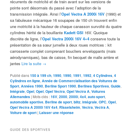
récurrents de motricité et de train avant sur les versions de
pointe sont désormais du passé avec l’adoption de la
transmission intégrale. Ainsi l’
Opel Vectra A 2000i 16V
(1990) et
sa fabuleuse mécanique 16 soupapes de 150 ch trouvent enfin
une motricité à la hauteur de chaque canasson survolté du quatre
cylindres hérité de la bouillante
Kadett GSI
16V. Quoique
discrète de ligne, l’
Opel Vectra 2000i 16V 4×4
conserve toute la
présentation de sa sœur jumelle à deux roues motrices : kit
carrosserie complet comprenant boucliers enveloppants (mais
aérodynamiques), bas de caisse, fin becquet de malle arrière et
jantes
Lire la suite
→
Publié dans
150 à 199 ch
,
1990
,
1990
,
1991
,
1992
,
4 Cylindres
,
4
Cylindres en ligne
,
Année de Commercialisation des Voitures de
Sport
,
Années 1990
,
Berline Sport 1990
,
Berlines Sportives
,
Guide
,
Intégrale
,
Opel
,
Opel
,
Opel Vectra
,
Opel Vectra A
,
Voitures
Allemandes
|
Mots-clés :
16V
,
2000
,
2000i
,
4x4
,
auto sport
,
automobile sportive
,
Berline de sport
,
blitz
,
intégrale
,
OPC
,
Opel
,
Opel Vectra A 2000i 16V 4x4
,
Rïsselsheim
,
Vectra
,
Vectra A
,
Voiture de sport
|
Laisser une réponse
GUIDE DES SPORTIVES