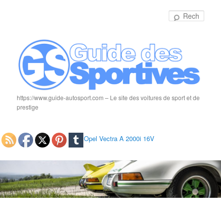
Rech
https://www.guide-autosport.com – Le site des voitures de sport et de
prestige
Opel Vectra A 2000i 16V