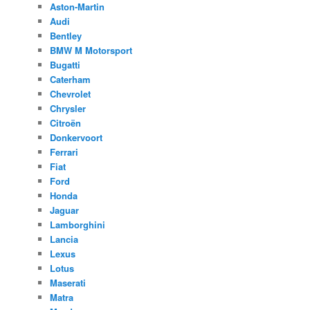
Aston-Martin
Audi
Bentley
BMW M Motorsport
Bugatti
Caterham
Chevrolet
Chrysler
Citroën
Donkervoort
Ferrari
Fiat
Ford
Honda
Jaguar
Lamborghini
Lancia
Lexus
Lotus
Maserati
Matra