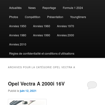
Actualités
News
Reportage
Formule 1 2024
contenu
contenu
Photos
Compétition
Présentation
Youngtimers
principal
secondaire
Années 1950
Années 1960
Années 1970
Années 1980
Années 1990
Années 2000
Années 2010
Règles de confidentialité et conditions d’utilisations
ARCHIVES POUR LA CATÉGORIE
OPEL VECTRA A
Opel Vectra A 2000i 16V
Publié le
juin 12, 2021