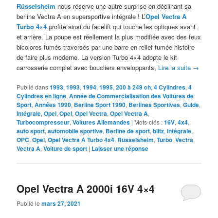
Rüsselsheim
nous réserve une autre surprise en déclinant sa
berline Vectra A en supersportive intégrale ! L’
Opel Vectra A
Turbo 4×4
profite ainsi du facelift qui touche les optiques avant
et arrière. La poupe est réellement la plus modifiée avec des feux
bicolores fumés traversés par une barre en relief fumée histoire
de faire plus moderne. La version Turbo 4×4 adopte le kit
carrosserie complet avec boucliers enveloppants,
Lire la suite
→
Publié dans
1993
,
1993
,
1994
,
1995
,
200 à 249 ch
,
4 Cylindres
,
4
Cylindres en ligne
,
Année de Commercialisation des Voitures de
Sport
,
Années 1990
,
Berline Sport 1990
,
Berlines Sportives
,
Guide
,
Intégrale
,
Opel
,
Opel
,
Opel Vectra
,
Opel Vectra A
,
Turbocompresseur
,
Voitures Allemandes
|
Mots-clés :
16V
,
4x4
,
auto sport
,
automobile sportive
,
Berline de sport
,
blitz
,
intégrale
,
OPC
,
Opel
,
Opel Vectra A Turbo 4x4
,
Rüsselsheim
,
Turbo
,
Vectra
,
Vectra A
,
Voiture de sport
|
Laisser une réponse
Opel Vectra A 2000i 16V 4×4
Publié le
mars 27, 2021