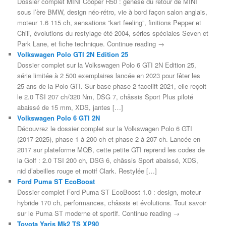
Dossier complet MINI Cooper R50 : genèse du retour de MINI
sous l’ère BMW, design néo-rétro, vie à bord façon salon anglais,
moteur 1.6 115 ch, sensations “kart feeling”, finitions Pepper et
Chili, évolutions du restylage été 2004, séries spéciales Seven et
Park Lane, et fiche technique. Continue reading →
Volkswagen Polo GTI 2N Edition 25
Dossier complet sur la Volkswagen Polo 6 GTI 2N Edition 25,
série limitée à 2 500 exemplaires lancée en 2023 pour fêter les
25 ans de la Polo GTI. Sur base phase 2 facelift 2021, elle reçoit
le 2.0 TSI 207 ch/320 Nm, DSG 7, châssis Sport Plus piloté
abaissé de 15 mm, XDS, jantes […]
Volkswagen Polo 6 GTI 2N
Découvrez le dossier complet sur la Volkswagen Polo 6 GTI
(2017-2025), phase 1 à 200 ch et phase 2 à 207 ch. Lancée en
2017 sur plateforme MQB, cette petite GTI reprend les codes de
la Golf : 2.0 TSI 200 ch, DSG 6, châssis Sport abaissé, XDS,
nid d’abeilles rouge et motif Clark. Restylée […]
Ford Puma ST EcoBoost
Dossier complet Ford Puma ST EcoBoost 1.0 : design, moteur
hybride 170 ch, performances, châssis et évolutions. Tout savoir
sur le Puma ST moderne et sportif. Continue reading →
Toyota Yaris Mk2 TS XP90