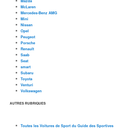
Mazda
McLaren
Mercedes-Benz AMG
Mini
Nissan
Opel
Peugeot
Porsche
Renault
Saab
Seat
smart
Subaru
Toyota
Venturi
Volkswagen
AUTRES RUBRIQUES
Toutes les Voitures de Sport du Guide des Sportives