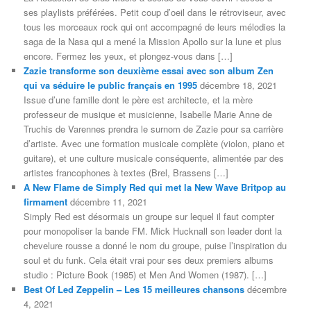
ses playlists préférées. Petit coup d’oeil dans le rétroviseur, avec
tous les morceaux rock qui ont accompagné de leurs mélodies la
saga de la Nasa qui a mené la Mission Apollo sur la lune et plus
encore. Fermez les yeux, et plongez-vous dans […]
Zazie transforme son deuxième essai avec son album Zen
qui va séduire le public français en 1995
décembre 18, 2021
Issue d’une famille dont le père est architecte, et la mère
professeur de musique et musicienne, Isabelle Marie Anne de
Truchis de Varennes prendra le surnom de Zazie pour sa carrière
d’artiste. Avec une formation musicale complète (violon, piano et
guitare), et une culture musicale conséquente, alimentée par des
artistes francophones à textes (Brel, Brassens […]
A New Flame de Simply Red qui met la New Wave Britpop au
firmament
décembre 11, 2021
Simply Red est désormais un groupe sur lequel il faut compter
pour monopoliser la bande FM. Mick Hucknall son leader dont la
chevelure rousse a donné le nom du groupe, puise l’inspiration du
soul et du funk. Cela était vrai pour ses deux premiers albums
studio : Picture Book (1985) et Men And Women (1987). […]
Best Of Led Zeppelin – Les 15 meilleures chansons
décembre
4, 2021