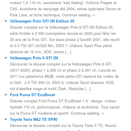
moteur 1.6 115 ch, sensations “kart feeling”, finitions Pepper et
Chili, évolutions du restylage été 2004, séries spéciales Seven et
Park Lane, et fiche technique. Continue reading →
Volkswagen Polo GTI 2N Edition 25
Dossier complet sur la Volkswagen Polo 6 GTI 2N Edition 25,
série limitée à 2 500 exemplaires lancée en 2023 pour fêter les
25 ans de la Polo GTI. Sur base phase 2 facelift 2021, elle reçoit
le 2.0 TSI 207 ch/320 Nm, DSG 7, châssis Sport Plus piloté
abaissé de 15 mm, XDS, jantes […]
Volkswagen Polo 6 GTI 2N
Découvrez le dossier complet sur la Volkswagen Polo 6 GTI
(2017-2025), phase 1 à 200 ch et phase 2 à 207 ch. Lancée en
2017 sur plateforme MQB, cette petite GTI reprend les codes de
la Golf : 2.0 TSI 200 ch, DSG 6, châssis Sport abaissé, XDS,
nid d’abeilles rouge et motif Clark. Restylée […]
Ford Puma ST EcoBoost
Dossier complet Ford Puma ST EcoBoost 1.0 : design, moteur
hybride 170 ch, performances, châssis et évolutions. Tout savoir
sur le Puma ST moderne et sportif. Continue reading →
Toyota Yaris Mk2 TS XP90
Découvrez le dossier complet sur la Toyota Yaris II TS, fleuron