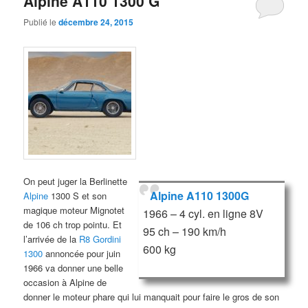
Alpine A110 1300 G
Publié le
décembre 24, 2015
On peut juger la Berlinette
Alpine A110 1300G
Alpine
1300 S et son
magique moteur Mignotet
1966 – 4 cyl. en ligne 8V
de 106 ch trop pointu. Et
95 ch – 190 km/h
l’arrivée de la
R8 Gordini
600 kg
1300
annoncée pour juin
1966 va donner une belle
occasion à Alpine de
donner le moteur phare qui lui manquait pour faire le gros de son