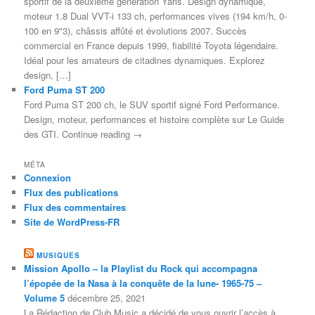
sportif de la deuxième génération Yaris. Design dynamique,
moteur 1.8 Dual VVT-i 133 ch, performances vives (194 km/h, 0-
100 en 9"3), châssis affûté et évolutions 2007. Succès
commercial en France depuis 1999, fiabilité Toyota légendaire.
Idéal pour les amateurs de citadines dynamiques. Explorez
design, […]
Ford Puma ST 200
Ford Puma ST 200 ch, le SUV sportif signé Ford Performance.
Design, moteur, performances et histoire complète sur Le Guide
des GTI. Continue reading →
MÉTA
Connexion
Flux des publications
Flux des commentaires
Site de WordPress-FR
MUSIQUES
Mission Apollo – la Playlist du Rock qui accompagna
l’épopée de la Nasa à la conquête de la lune- 1965-75 –
Volume 5
décembre 25, 2021
La Rédaction de Club Music a décidé de vous ouvrir l’accès à