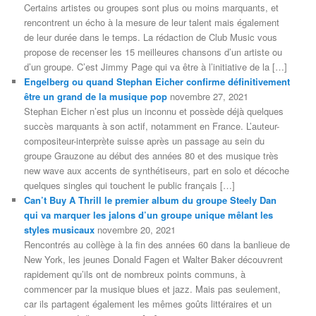
Certains artistes ou groupes sont plus ou moins marquants, et
rencontrent un écho à la mesure de leur talent mais également
de leur durée dans le temps. La rédaction de Club Music vous
propose de recenser les 15 meilleures chansons d’un artiste ou
d’un groupe. C’est Jimmy Page qui va être à l’initiative de la […]
Engelberg ou quand Stephan Eicher confirme définitivement
être un grand de la musique pop
novembre 27, 2021
Stephan Eicher n’est plus un inconnu et possède déjà quelques
succès marquants à son actif, notamment en France. L’auteur-
compositeur-interprète suisse après un passage au sein du
groupe Grauzone au début des années 80 et des musique très
new wave aux accents de synthétiseurs, part en solo et décoche
quelques singles qui touchent le public français […]
Can’t Buy A Thrill le premier album du groupe Steely Dan
qui va marquer les jalons d’un groupe unique mêlant les
styles musicaux
novembre 20, 2021
Rencontrés au collège à la fin des années 60 dans la banlieue de
New York, les jeunes Donald Fagen et Walter Baker découvrent
rapidement qu’ils ont de nombreux points communs, à
commencer par la musique blues et jazz. Mais pas seulement,
car ils partagent également les mêmes goûts littéraires et un