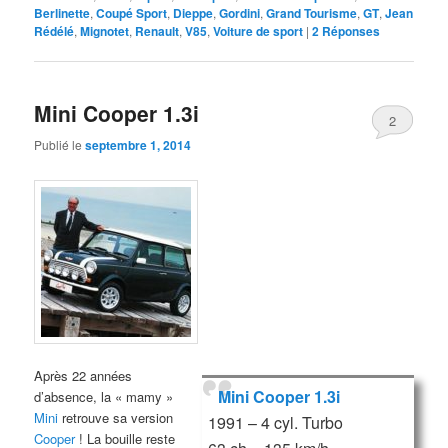
Berlinette
,
Coupé Sport
,
Dieppe
,
Gordini
,
Grand Tourisme
,
GT
,
Jean
Rédélé
,
Mignotet
,
Renault
,
V85
,
Voiture de sport
|
2
Réponses
Mini Cooper 1.3i
2
Publié le
septembre 1, 2014
Après 22 années
Mini Cooper 1.3i
d’absence, la « mamy »
Mini
retrouve sa version
1991 – 4 cyl. Turbo
Cooper
! La bouille reste