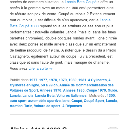
années de commercialisation, la
Lancia Beta Coupé
s’offre un
accès à la gamme avec un moteur 1 300 cm3 permettant ainsi
de réduire son prix de vente. Coupé au rabais ? Extérieurement
tout du moins, il est difficile de s’en apercevoir, car la
Lancia
Beta Coupé 1300
reprend tous les attributs de ses sœurs plus
performantes : nouvelle calandre Lancia (mais ici sans les fines
barrettes chromées), double optiques rondes avant, ligne cintrée
avec deux portes et malle arrière classique sur un empattement
de berline raccourci de 19 cm. A noter que le dessin du à Pietro
Castagnero, également auteur du coupé Fulvia précédent, est
classique et sans faute de goût, mais manque de charisme.
Vous avez
Lire la suite
→
Publié dans
1977
,
1977
,
1978
,
1979
,
1980
,
1981
,
4 Cylindres
,
4
Cylindres en ligne
,
50 à 99 ch
,
Année de Commercialisation des
Voitures de Sport
,
Années 1970
,
Années 1980
,
Coupé 1970
,
Guide
,
Lancia
,
Lancia
,
Lancia Beta
,
Voitures Italiennes
|
Mots-clés :
1300
,
auto sport
,
automobile sportive
,
beta
,
Coupé
,
Coupé Sport
,
Lancia
,
traction
,
Turin
,
Voiture de sport
|
4
Réponses