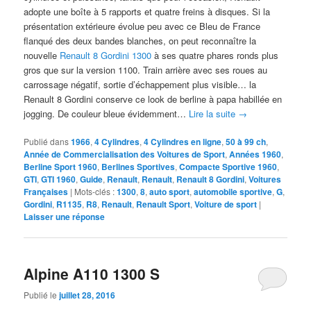
adopte une boîte à 5 rapports et quatre freins à disques. Si la
présentation extérieure évolue peu avec ce Bleu de France
flanqué des deux bandes blanches, on peut reconnaître la
nouvelle
Renault 8 Gordini 1300
à ses quatre phares ronds plus
gros que sur la version 1100. Train arrière avec ses roues au
carrossage négatif, sortie d’échappement plus visible… la
Renault 8 Gordini conserve ce look de berline à papa habillée en
jogging. De couleur bleue évidemment…
Lire la suite
→
Publié dans
1966
,
4 Cylindres
,
4 Cylindres en ligne
,
50 à 99 ch
,
Année de Commercialisation des Voitures de Sport
,
Années 1960
,
Berline Sport 1960
,
Berlines Sportives
,
Compacte Sportive 1960
,
GTI
,
GTI 1960
,
Guide
,
Renault
,
Renault
,
Renault 8 Gordini
,
Voitures
Françaises
|
Mots-clés :
1300
,
8
,
auto sport
,
automobile sportive
,
G
,
Gordini
,
R1135
,
R8
,
Renault
,
Renault Sport
,
Voiture de sport
|
Laisser une réponse
Alpine A110 1300 S
Publié le
juillet 28, 2016