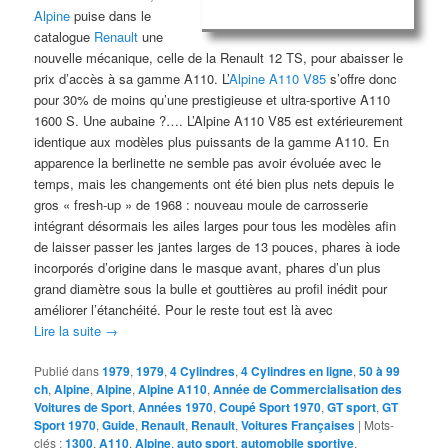
Alpine
puise dans le
catalogue
Renault
une
nouvelle mécanique, celle de la Renault 12 TS, pour abaisser le
prix d’accès à sa gamme A110. L’
Alpine A110 V85
s’offre donc
pour 30% de moins qu’une prestigieuse et ultra-sportive A110
1600 S. Une aubaine ?…. L’Alpine A110 V85 est extérieurement
identique aux modèles plus puissants de la gamme A110. En
apparence la berlinette ne semble pas avoir évoluée avec le
temps, mais les changements ont été bien plus nets depuis le
gros « fresh-up » de 1968 : nouveau moule de carrosserie
intégrant désormais les ailes larges pour tous les modèles afin
de laisser passer les jantes larges de 13 pouces, phares à iode
incorporés d’origine dans le masque avant, phares d’un plus
grand diamètre sous la bulle et gouttières au profil inédit pour
améliorer l’étanchéité. Pour le reste tout est là avec
Lire la suite
→
Publié dans
1979
,
1979
,
4 Cylindres
,
4 Cylindres en ligne
,
50 à 99
ch
,
Alpine
,
Alpine
,
Alpine A110
,
Année de Commercialisation des
Voitures de Sport
,
Années 1970
,
Coupé Sport 1970
,
GT sport
,
GT
Sport 1970
,
Guide
,
Renault
,
Renault
,
Voitures Françaises
|
Mots-
clés :
1300
,
A110
,
Alpine
,
auto sport
,
automobile sportive
,