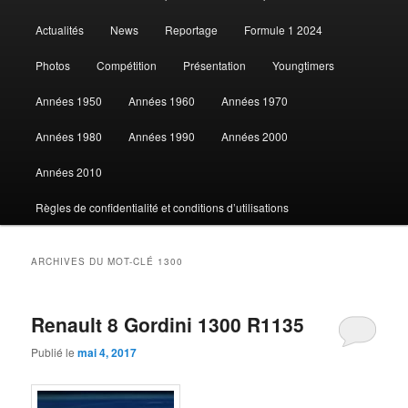
Actualités
News
Reportage
Formule 1 2024
contenu
contenu
Photos
Compétition
Présentation
Youngtimers
principal
secondaire
Années 1950
Années 1960
Années 1970
Années 1980
Années 1990
Années 2000
Années 2010
Règles de confidentialité et conditions d’utilisations
ARCHIVES DU MOT-CLÉ
1300
Renault 8 Gordini 1300 R1135
Publié le
mai 4, 2017