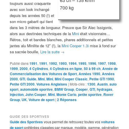
63 ch – 135 km/h
toujours aussi craquante
700 kg
avec son look inchangé
depuis les années 50 (!) et
son micro gabarit qui tient
dans les 3 mètres de longueur. Preuve que Sir Alec Issigonis,
alors aux destinées techniques de la
Mini
était visionnaire…
Rétros, toit et bandes blanches, phares additionnels et petites
jantes alu Minilite de 12″ (!), la
Mini Cooper 1.3i
mise à fond sur
sa sacrée bouille,
Lire la suite
→
Publié dans
1991
,
1991
,
1992
,
1993
,
1994
,
1995
,
1996
,
1997
,
1998
,
1999
,
2000
,
4 Cylindres
,
4 Cylindres en ligne
,
50 à 99 ch
,
Année de
Commercialisation des Voitures de Sport
,
Années 1990
,
Années
2000
,
GTI
,
Guide
,
Mini
,
Mini
,
Mini Cooper Classic
,
Petite GTI 1990
,
Petite GTI 2000
,
Voitures Anglaises
|
Mots-clés :
1300
,
Austin
,
auto
sport
,
automobile sportive
,
BMW Group
,
Cooper
,
GTI
,
hydragas
,
injection
,
John Cooper
,
Mini
,
Monte Carlo
,
petite sportive
,
Rover
Group
,
UK
,
Voiture de sport
|
2
Réponses
GUIDE DES SPORTIVES
Guide des Sportives
vous permet de retrouvez toutes vos
voitures
de sport
préférées classées par marque, modèle, gamme, génération