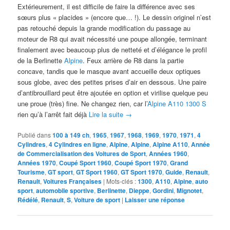
Extérieurement, il est difficile de faire la différence avec ses
sœurs plus « placides » (encore que… !). Le dessin originel n’est
pas retouché depuis la grande modification du passage au
moteur de R8 qui avait nécessité une poupe allongée, terminant
finalement avec beaucoup plus de netteté et d’élégance le profil
de la Berlinette
Alpine
. Feux arrière de R8 dans la partie
concave, tandis que le masque avant accueille deux optiques
sous globe, avec des petites prises d’air en dessous. Une paire
d’antibrouillard peut être ajoutée en option et virilise quelque peu
une proue (très) fine. Ne changez rien, car l’
Alpine A110 1300 S
rien qu’à l’arrêt fait déjà
Lire la suite
→
Publié dans
100 à 149 ch
,
1965
,
1967
,
1968
,
1969
,
1970
,
1971
,
4
Cylindres
,
4 Cylindres en ligne
,
Alpine
,
Alpine
,
Alpine A110
,
Année
de Commercialisation des Voitures de Sport
,
Années 1960
,
Années 1970
,
Coupé Sport 1960
,
Coupé Sport 1970
,
Grand
Tourisme
,
GT sport
,
GT Sport 1960
,
GT Sport 1970
,
Guide
,
Renault
,
Renault
,
Voitures Françaises
|
Mots-clés :
1300
,
A110
,
Alpine
,
auto
sport
,
automobile sportive
,
Berlinette
,
Dieppe
,
Gordini
,
Mignotet
,
Rédélé
,
Renault
,
S
,
Voiture de sport
|
Laisser une réponse