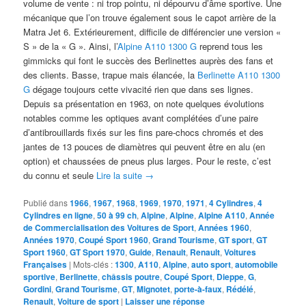
volume de vente : ni trop pointu, ni dépourvu d’âme sportive. Une
mécanique que l’on trouve également sous le capot arrière de la
Matra Jet 6. Extérieurement, difficile de différencier une version «
S » de la « G ». Ainsi, l’
Alpine A110 1300 G
reprend tous les
gimmicks qui font le succès des Berlinettes auprès des fans et
des clients. Basse, trapue mais élancée, la
Berlinette A110 1300
G
dégage toujours cette vivacité rien que dans ses lignes.
Depuis sa présentation en 1963, on note quelques évolutions
notables comme les optiques avant complétées d’une paire
d’antibrouillards fixés sur les fins pare-chocs chromés et des
jantes de 13 pouces de diamètres qui peuvent être en alu (en
option) et chaussées de pneus plus larges. Pour le reste, c’est
du connu et seule
Lire la suite
→
Publié dans
1966
,
1967
,
1968
,
1969
,
1970
,
1971
,
4 Cylindres
,
4
Cylindres en ligne
,
50 à 99 ch
,
Alpine
,
Alpine
,
Alpine A110
,
Année
de Commercialisation des Voitures de Sport
,
Années 1960
,
Années 1970
,
Coupé Sport 1960
,
Grand Tourisme
,
GT sport
,
GT
Sport 1960
,
GT Sport 1970
,
Guide
,
Renault
,
Renault
,
Voitures
Françaises
|
Mots-clés :
1300
,
A110
,
Alpine
,
auto sport
,
automobile
sportive
,
Berlinette
,
châssis poutre
,
Coupé Sport
,
Dieppe
,
G
,
Gordini
,
Grand Tourisme
,
GT
,
Mignotet
,
porte-à-faux
,
Rédélé
,
Renault
,
Voiture de sport
|
Laisser une réponse