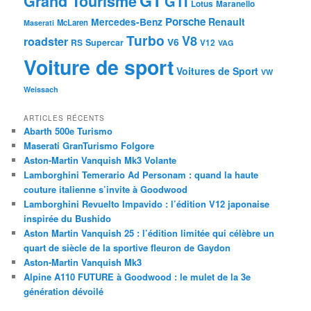
GT
Grand Tourisme
GTI
Lotus
Maranello
Porsche
Mercedes-Benz
Renault
McLaren
Maserati
Turbo
V8
roadster
V6
RS
Supercar
V12
VAG
Voiture de sport
Voitures de Sport
VW
Weissach
ARTICLES RÉCENTS
Abarth 500e Turismo
Maserati GranTurismo Folgore
Aston-Martin Vanquish Mk3 Volante
Lamborghini Temerario Ad Personam : quand la haute
couture italienne s’invite à Goodwood
Lamborghini Revuelto Impavido : l’édition V12 japonaise
inspirée du Bushido
Aston Martin Vanquish 25 : l’édition limitée qui célèbre un
quart de siècle de la sportive fleuron de Gaydon
Aston-Martin Vanquish Mk3
Alpine A110 FUTURE à Goodwood : le mulet de la 3e
génération dévoilé