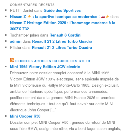
COMMENTAIRES RÉCENTS
PETIT Daniel
dans
Guide des Sportives
Nissan Z
: la sportive iconique se modernise !
dans
Nissan Z Heritage Edition 2026 : l’hommage moderne à la
300ZX Z32
Tschamber julien
dans
Renault 8 Gordini
admin
dans
Renault 21 2 Litres Turbo Quadra
Pfister
dans
Renault 21 2 Litres Turbo Quadra
DERNIERS ARTICLES DU GUIDE DES GTI.FR
Mini 1965 Victory Edition JCW electric
Découvrez notre dossier complet consacré à la MINI 1965
Victory Edition JCW 100% électrique, série spéciale inspirée de
la Mini victorieuse du Rallye Monte-Carlo 1965. Design exclusif,
ambiance intérieure spécifique, performances annoncées,
positionnement dans la gamme MINI France 2026 et premiers
éléments techniques : tout ce qu’il faut savoir sur cette MINI
électrique John Cooper […]
Mini Cooper R50
Dossier complet MINI Cooper R50 : genèse du retour de MINI
sous l’ère BMW, design néo-rétro, vie à bord façon salon anglais,