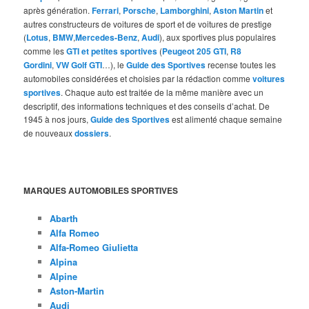
après génération.
Ferrari
,
Porsche
,
Lamborghini
,
Aston Martin
et
autres constructeurs de voitures de sport et de voitures de prestige
(
Lotus
,
BMW
,
Mercedes-Benz
,
Audi
), aux sportives plus populaires
comme les
GTI et petites sportives
(
Peugeot 205 GTI
,
R8
Gordini
,
VW Golf GTI
…), le
Guide des Sportives
recense toutes les
automobiles considérées et choisies par la rédaction comme
voitures
sportives
. Chaque auto est traitée de la même manière avec un
descriptif, des informations techniques et des conseils d’achat. De
1945 à nos jours,
Guide des Sportives
est alimenté chaque semaine
de nouveaux
dossiers
.
MARQUES AUTOMOBILES SPORTIVES
Abarth
Alfa Romeo
Alfa-Romeo Giulietta
Alpina
Alpine
Aston-Martin
Audi