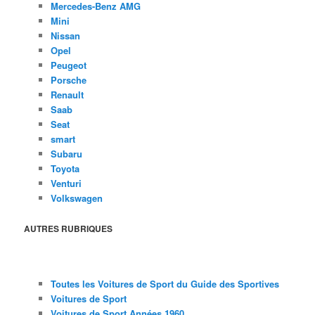
Mercedes-Benz AMG
Mini
Nissan
Opel
Peugeot
Porsche
Renault
Saab
Seat
smart
Subaru
Toyota
Venturi
Volkswagen
AUTRES RUBRIQUES
Toutes les Voitures de Sport du Guide des Sportives
Voitures de Sport
Voitures de Sport Années 1960